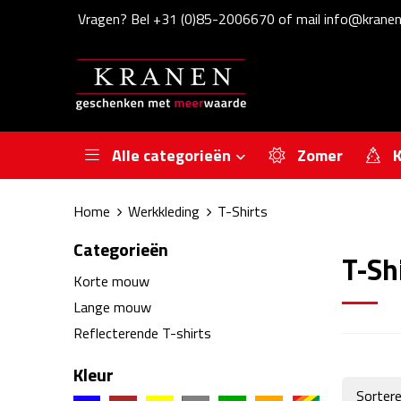
Vragen? Bel +31 (0)85-2006670 of mail info@kranen
Alle categorieën
Zomer
K
Home
Werkkleding
T-Shirts
Categorieën
T-Sh
Korte mouw
Lange mouw
Reflecterende T-shirts
Kleur