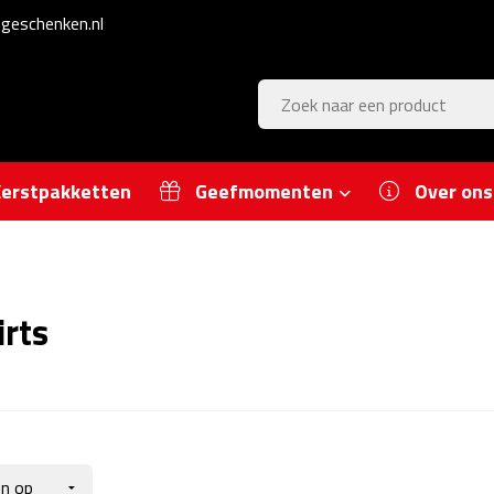
geschenken.nl
erstpakketten
Geefmomenten
Over ons
irts