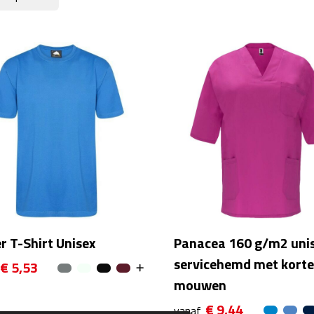
r T-Shirt Unisex
Panacea 160 g/m2 uni
servicehemd met kort
€ 5,53
mouwen
€ 9,44
vanaf