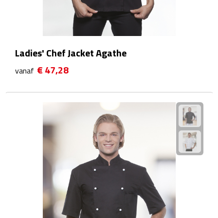
Bluetooth speakers
Multifunctionele speakers
Waterbestendige speakers
Ladies' Chef Jacket Agathe
€ 47,28
vanaf
Noodradio's
Radio's
Laptopaccessoires
Laptopstandaards
Muizen
Overige laptopaccessoires