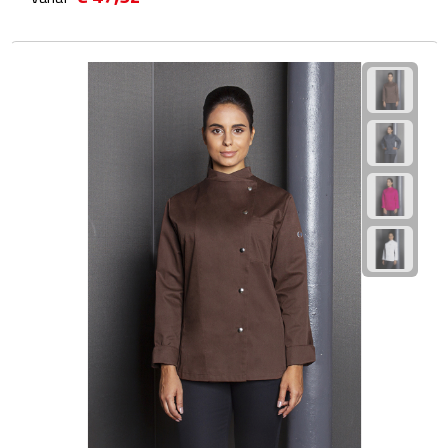
Scorekaarten
Springtouwen
Medailles
Trofeeën
Strand
Handwaaiers
Opblaasbare strandartikelen
Parasols
Strandballen