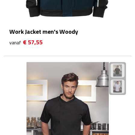
Reistassensets
Weekendtassen
Work Jacket men's Woody
Duffeltassen
€ 57,55
vanaf
Autotassen
Toilettassen
Rugzakken
Rugzakken
Laptop rugzakken
Promo rugzakjes