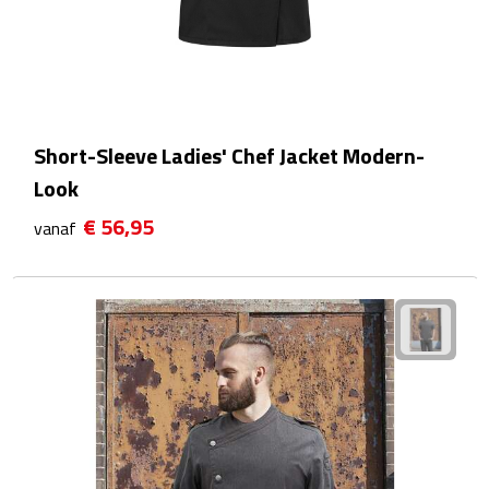
Hygiëne
Desinfectie
Handcrèmes
Short-Sleeve Ladies' Chef Jacket Modern-
Lipbalsems
Look
Tandenborstels
€ 56,95
vanaf
Tissues
Tissuehouders
Wattenstaafjes en watjes
Wet wipes
Kleding & Caps