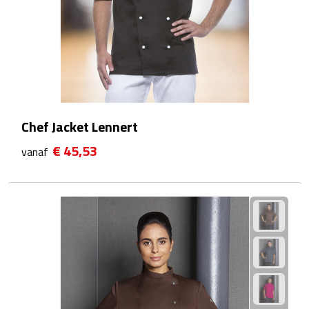
Telefoonaccessoires
Telefoonstandaards
Telefoonhoezen
Lanyards
Chef Jacket Lennert
Selfie sticks
€ 45,53
vanaf
Smartwatches
Sporthorloges
Opladers
Draadloze opladers
Zonne energie opladers