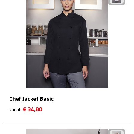
Reisstekkers
Reissetjes
Paspoorthouders
Auto Accessoires
Auto luchtverfrissers
Auto onderhoud
Auto organizers
Chef Jacket Basic
Auto telefoonhouders
€ 34,80
vanaf
IJskrabbers
Parkeerschijven