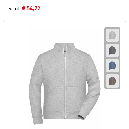
Manicuresets
€ 54,72
vanaf
Naaisetjes
Parfum
Sieraden
Spiegels
Herenverzorging
Scheerapparaten & trimmers
Scheermesjes
Gezondheid