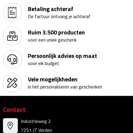
Betaling achteraf
Sweaters
De factuur ontvang je achteraf
Fleecevesten
Ruim 3.500 producten
voor een uniek geschenk
Vesten
Persoonlijk advies op maat
Broeken
voor elk budget
Korte broeken
Vele mogelijkheden
Lange broeken
in het personaliseren van geschenken
Rokken
Contact
Ondergoed & Sokken
Industrieweg 2
7251 JT Vorden
Ondergoed