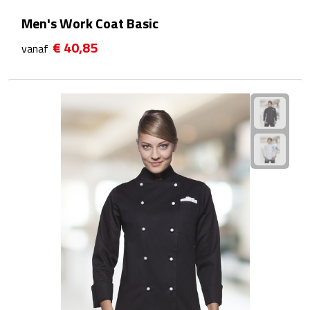
Zelfklevende memo's
Men's Work Coat Basic
Kubusblokken
€ 40,85
vanaf
Gadgets
Hoofdtelefoons
Bluetooth hoofdtelefoons
Bedrade hoofdtelefoons
Bluetooth audio oordopjes
Bedrade audio oordopjes
Speakers