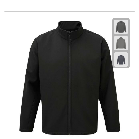
Fietspompen
Fietssloten
Fietsverlichting
Fiets reparatiesets
Zadelhoezen
Drinkwaren
Drinkbekers
Bekers
Bidons