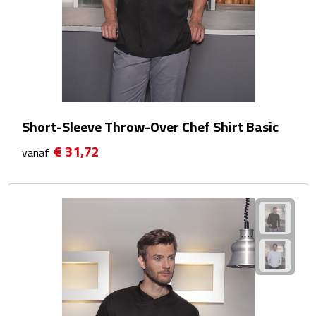
Sport- & Recreatietassen
Sporttassen
Schoenentassen
Fietstassen
Short-Sleeve Throw-Over Chef Shirt Basic
Koeltassen & koelboxen
€ 31,72
vanaf
Strandtassen
Picknick rugtassen
Lunchtassen
Heuptassen