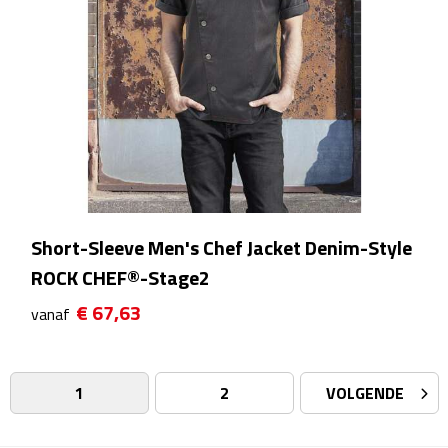
Badtextiel & Douche
Badjassen
Badmatten
Handdoeken
Short-Sleeve Men's Chef Jacket Denim-Style
Pantoffels & slippers
ROCK CHEF®-Stage2
Washandjes
€ 67,63
vanaf
Bovenkleding
1
2
VOLGENDE
Bodywarmers
Overhemden