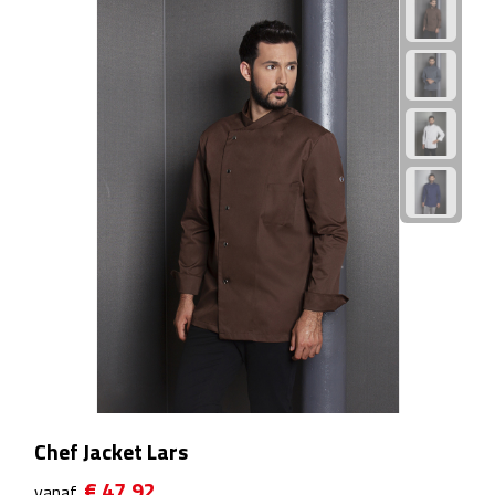
Voedselcontainers
Sport
Bidons
Fitness
Proteïne shakers
Sportmaterialen
Sportarmbanden
Sporthanddoeken
Chef Jacket Lars
Sporthorloges
€ 47,92
vanaf