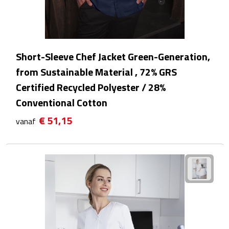
After Sun crèmes
Badminton
Short-Sleeve Chef Jacket Green-Generation,
Handwaaiers
from Sustainable Material , 72% GRS
Certified Recycled Polyester / 28%
Hangmatten
Conventional Cotton
Heupflessen
€ 51,15
vanaf
Verrekijkers
Zonnebrand
Zonnebrillen
Persoonlijke verzorging