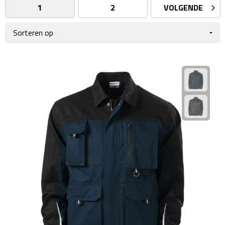
1
2
VOLGENDE
Giftcards
Business trolleys
Wellness Giftsets
Documententassen
Kledingtassen
Laptophoezen & -tassen
Tablettassen
Reistassen & Trolleys
Reistassen
Trolleys
Reistas trolleys