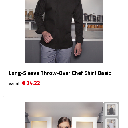
Matrozentassen
Reizen
Reisbekers
Opbergtasjes
Koffersloten
Long-Sleeve Throw-Over Chef Shirt Basic
Bagageweegschalen
€ 34,22
vanaf
Bagageriemen
Bagagelabels
Reiskussens