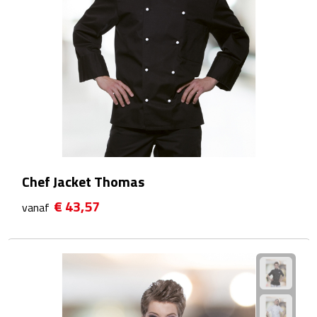
Kalenders
Beurs & Evenementen
Banners
Barmatten
Naambadges & naamkaarthouders
Chef Jacket Thomas
Stickers
€ 43,57
vanaf
Visitekaartjes
Vlaggen
Bureau Toebehoren