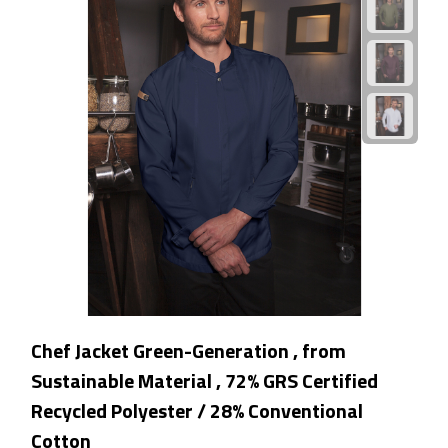
Douchegels
Douche timers
Pantoffels & slippers
Shampoo & conditioners
Sponzen & borstels
Zeepjes
Damesverzorging
Chef Jacket Green-Generation , from
Borstels
Sustainable Material , 72% GRS Certified
Recycled Polyester / 28% Conventional
Make up tools
Cotton