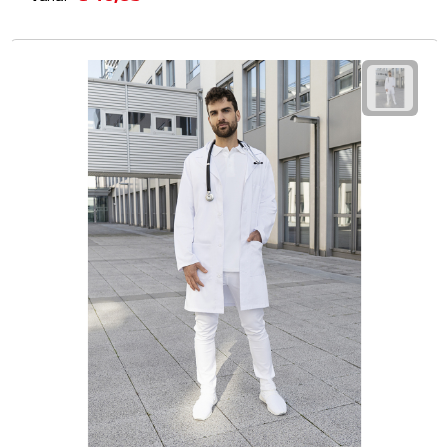
Multifunctionele documentmappen
Schrijfmappen
Multifunctionele schrijfmappen
Klemborden
Notitieboeken en Schriften
Memo's
Memoboekjes
Memo sets
Unieke memo's