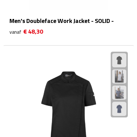
EHBO
Gezichtsmaskers & mondkapjes
Men's Doubleface Work Jacket - SOLID -
€ 48,30
vanaf
Heatpacks
Koelpacks
Kruiken
Massage
Pillendoosjes
Pleisters
Weegschalen