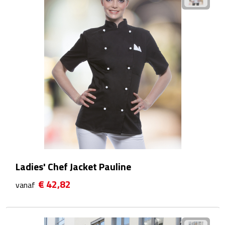
Bureauklokken
Bureaulampen
Bureau onderleggers
Bureau organizers
Bureausets
Bureau ventilatoren
Boekenleggers
Ladies' Chef Jacket Pauline
€ 42,82
Briefopeners
vanaf
Gummen