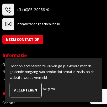
+31 (0)85-2006670
Sokken
Caps, Hoeden & Mutsen
info@kranengeschenken.nl
Bandanas
NEEM CONTACT OP
Caps
Informatie
Hoeden
Over ons
Door op accepteren te klikken ga je akkoord met de
Mutsen
geldende omgang van productinformatie zoals op de
Nieuwsbrief
website wordt vermeld.
Veelgestelde vragen
Oorwarmers
Weigeren
Klantenservice
Zonnekleppen
Contact
Handschoenen & Sjaals