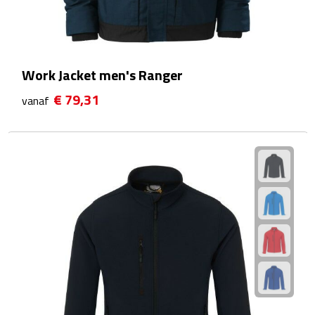
Waterflessen
Drinkglazen
Work Jacket men's Ranger
Glazen & karaffen
€ 79,31
vanaf
Dubbelwandige glazen
Bierglazen
Champagneglazen
Cocktailglazen
Wijnglazen
Koffieglazen