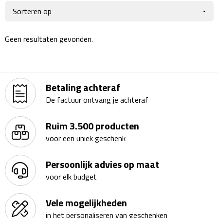
Giftcards
Business trolleys
Wellness Giftsets
Documententassen
Geen resultaten gevonden.
Kledingtassen
Laptophoezen & -tassen
Betaling achteraf
De factuur ontvang je achteraf
Tablettassen
Ruim 3.500 producten
Reistassen & Trolleys
voor een uniek geschenk
Reistassen
Persoonlijk advies op maat
voor elk budget
Trolleys
Vele mogelijkheden
Reistas trolleys
in het personaliseren van geschenken