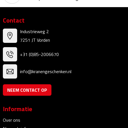
Reistassensets
Weekendtassen
Contact
Industrieweg 2
Duffeltassen
7251 JT Vorden
Autotassen
+31 (0)85-2006670
Toilettassen
info@kranengeschenken.nl
Rugzakken
Rugzakken
NEEM CONTACT OP
Laptop rugzakken
Informatie
Promo rugzakjes
Over ons