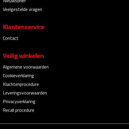
Nieuwsbrief
Sport- & Recreatietassen
Veelgestelde vragen
Sporttassen
Klantenservice
Schoenentassen
Contact
Fietstassen
Veilig winkelen
Koeltassen & koelboxen
Algemene voorwaarden
Strandtassen
Cookieverklaring
Klachtenprocedure
Picknick rugtassen
Leveringsvoorwaarden
Privacyverklaring
Lunchtassen
Recall procedure
Heuptassen