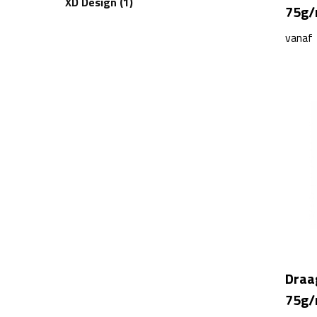
XD Design
(1)
75g/
vanaf
Draa
75g/