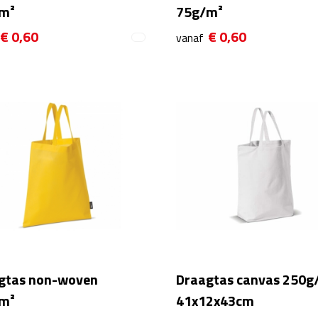
m²
75g/m²
€ 0,60
€ 0,60
vanaf
gtas non-woven
Draagtas canvas 250g
m²
41x12x43cm