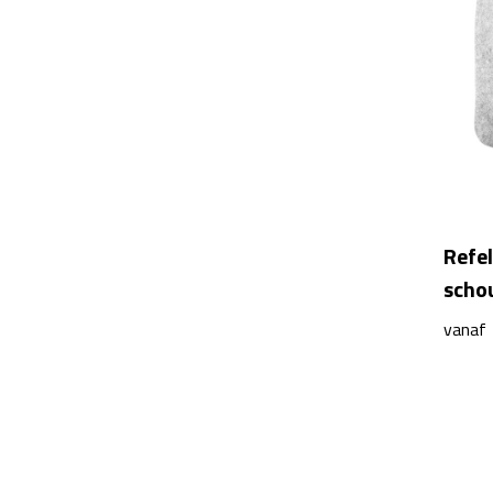
Refel
scho
vanaf