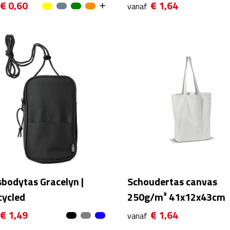
€ 0,60
€ 1,64
vanaf
bodytas Gracelyn |
Schoudertas canvas
cycled
250g/m² 41x12x43cm
€ 1,49
€ 1,64
vanaf