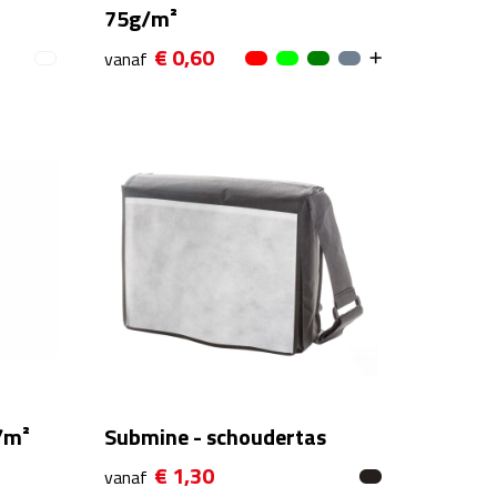
75g/m²
€ 0,60
vanaf
/m²
Submine - schoudertas
€ 1,30
vanaf