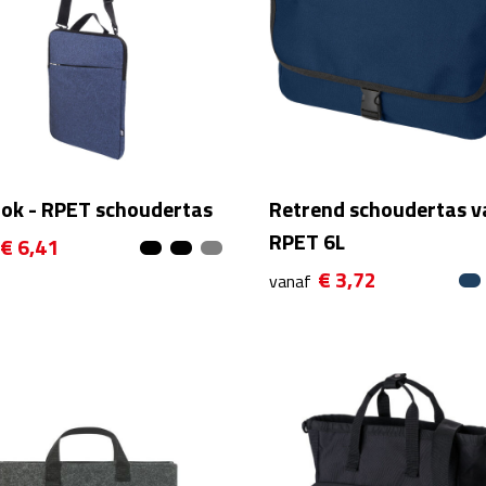
ok - RPET schoudertas
Retrend schoudertas v
RPET 6L
€ 6,41
€ 3,72
vanaf