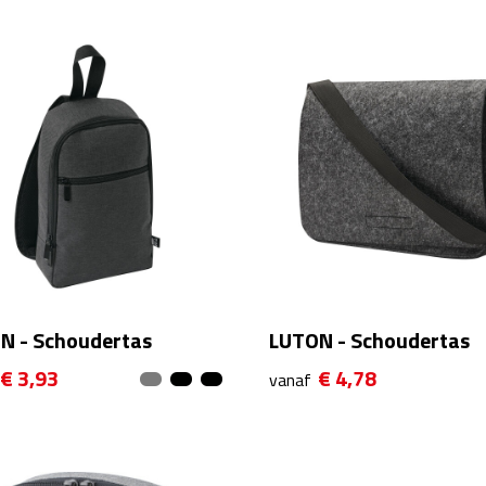
N - Schoudertas
LUTON - Schoudertas
€ 3,93
€ 4,78
vanaf