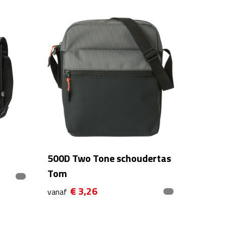
500D Two Tone schoudertas
Tom
€ 3,26
vanaf