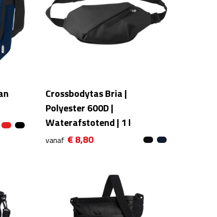
an
Crossbodytas Bria |
Polyester 600D |
Waterafstotend | 1 l
€ 8,80
vanaf