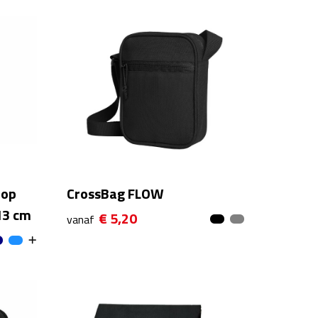
top
CrossBag FLOW
13 cm
€ 5,20
vanaf