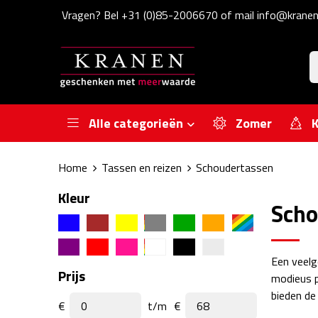
Vragen? Bel +31 (0)85-2006670 of mail info@kranen
Alle categorieën
Zomer
K
Home
Tassen en reizen
Schoudertassen
Kleur
Scho
Een veelg
Prijs
modieus p
bieden de
€
t/m
€