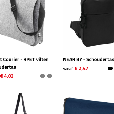
t Courier - RPET vilten
NEAR BY - Schouderta
udertas
€ 2,47
vanaf
€ 4,02