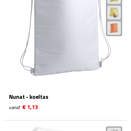
Scorekaarten
Springtouwen
Medailles
Trofeeën
Strand
Handwaaiers
Nunat - koeltas
Opblaasbare strandartikelen
€ 1,13
vanaf
Parasols
Strandballen