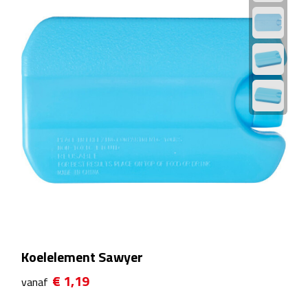
Zelfklevende memo's
Kubusblokken
Gadgets
Hoofdtelefoons
Bluetooth hoofdtelefoons
Bedrade hoofdtelefoons
Bluetooth audio oordopjes
Bedrade audio oordopjes
Koelelement Sawyer
Speakers
€ 1,19
vanaf