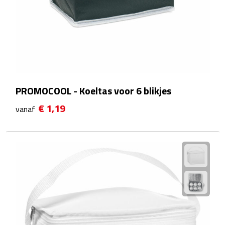
Camping hulpmiddelen
Campinglampen
Campingstoeltjes
PROMOCOOL - Koeltas voor 6 blikjes
Slaapzakken
€ 1,19
vanaf
Picknick
Picknickmanden
Picknickkleden
Picknick rugtassen
Thermoskannen