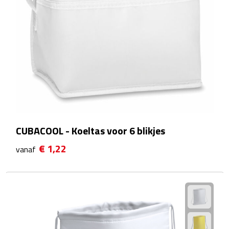
Voedselcontainers
Sport
Bidons
Fitness
Proteïne shakers
CUBACOOL - Koeltas voor 6 blikjes
Sportmaterialen
€ 1,22
vanaf
Sportarmbanden
Sporthanddoeken
Sporthorloges