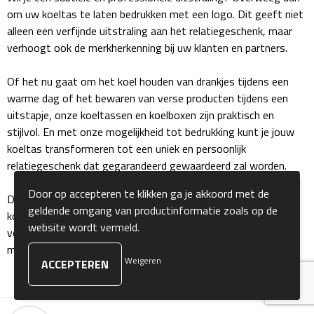
om uw koeltas te laten bedrukken met een logo. Dit geeft niet
Sokken
alleen een verfijnde uitstraling aan het relatiegeschenk, maar
verhoogt ook de merkherkenning bij uw klanten en partners.
Caps, Hoeden & Mutsen
Of het nu gaat om het koel houden van drankjes tijdens een
warme dag of het bewaren van verse producten tijdens een
Bandanas
uitstapje, onze koeltassen en koelboxen zijn praktisch en
stijlvol. En met onze mogelijkheid tot bedrukking kunt je jouw
Caps
koeltas transformeren tot een uniek en persoonlijk
relatiegeschenk dat gegarandeerd gewaardeerd zal worden.
Hoeden
Door op accepteren te klikken ga je akkoord met de
Dus waar wacht je nog op? Ontdek ons assortiment aan
Mutsen
geldende omgang van productinformatie zoals op de
koeltassen en laat ze bedrukken met jouw logo of boodschap
website wordt vermeld.
voor een onvergetelijk relatiegeschenk dat zowel praktisch als
Oorwarmers
memorabel is.
Weigeren
Zonnekleppen
Handschoenen & Sjaals