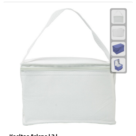
Bluetooth speakers
Multifunctionele speakers
Waterbestendige speakers
Noodradio's
Radio's
Laptopaccessoires
Laptopstandaards
Muizen
Overige laptopaccessoires