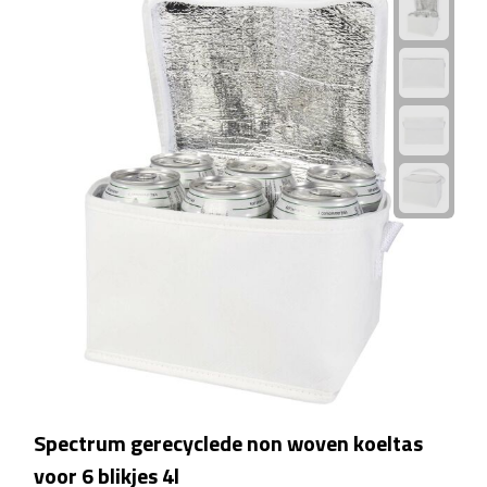
Badtextiel & Douche
Badjassen
Badmatten
Handdoeken
Pantoffels & slippers
Washandjes
Bovenkleding
Bodywarmers
Spectrum gerecyclede non woven koeltas
voor 6 blikjes 4l
Overhemden