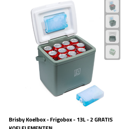
Matrozentassen
Reizen
Reisbekers
Opbergtasjes
Koffersloten
Bagageweegschalen
Bagageriemen
Bagagelabels
Reiskussens
Brisby Koelbox - Frigobox - 13L - 2 GRATIS
KOELELEMENTEN