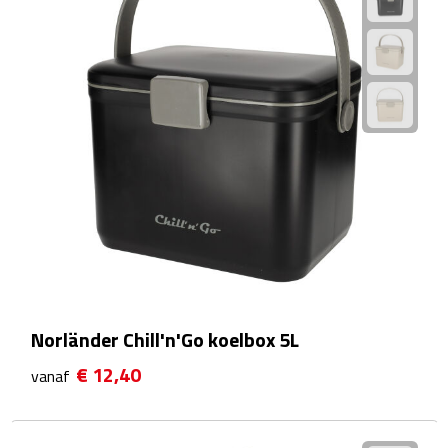
Sport- & Recreatietassen
Sporttassen
Schoenentassen
Fietstassen
Koeltassen & koelboxen
Strandtassen
Picknick rugtassen
Norländer Chill'n'Go koelbox 5L
Lunchtassen
€ 12,40
vanaf
Heuptassen