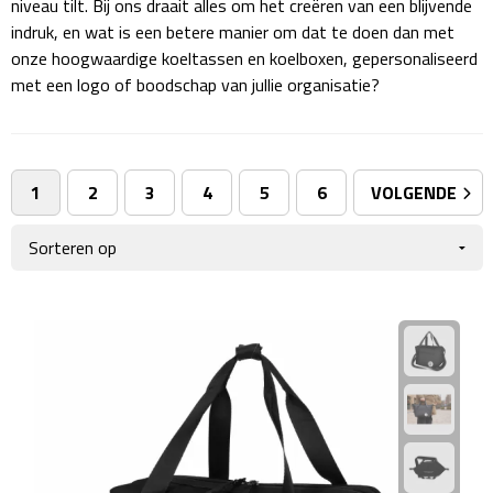
niveau tilt. Bij ons draait alles om het creëren van een blijvende
Giftcards
Business trolleys
indruk, en wat is een betere manier om dat te doen dan met
onze hoogwaardige koeltassen en koelboxen, gepersonaliseerd
Wellness Giftsets
Documententassen
met een logo of boodschap van jullie organisatie?
Kledingtassen
Laptophoezen & -tassen
1
2
3
4
5
6
VOLGENDE
Tablettassen
Reistassen & Trolleys
Reistassen
Trolleys
Reistas trolleys