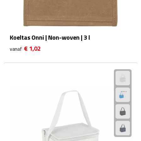
Bureauklokken
Bureaulampen
Koeltas Onni | Non-woven | 3 l
Bureau onderleggers
€ 1,02
vanaf
Bureau organizers
Bureausets
Bureau ventilatoren
Boekenleggers
Briefopeners
Gummen