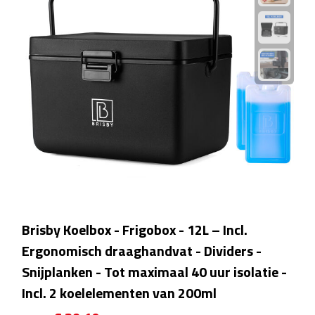
Waterflessen
Drinkglazen
Glazen & karaffen
Dubbelwandige glazen
Bierglazen
Champagneglazen
Brisby Koelbox - Frigobox - 12L – Incl.
Cocktailglazen
Ergonomisch draaghandvat - Dividers -
Wijnglazen
Snijplanken - Tot maximaal 40 uur isolatie -
Incl. 2 koelelementen van 200ml
Koffieglazen