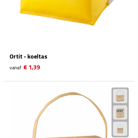
Manicuresets
Naaisetjes
Parfum
Sieraden
Ortit - koeltas
Spiegels
€ 1,39
vanaf
Herenverzorging
Scheerapparaten & trimmers
Scheermesjes
Gezondheid