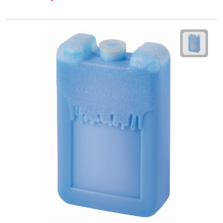
After Sun crèmes
Badminton
Handwaaiers
Hangmatten
Heupflessen
Verrekijkers
Zonnebrand
Zonnebrillen
Persoonlijke verzorging