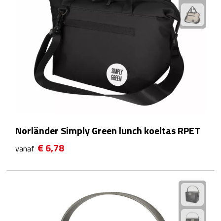
Reistassensets
Weekendtassen
Duffeltassen
Autotassen
Toilettassen
Norländer Simply Green lunch koeltas RPET
Rugzakken
€ 6,78
vanaf
Rugzakken
Laptop rugzakken
Promo rugzakjes