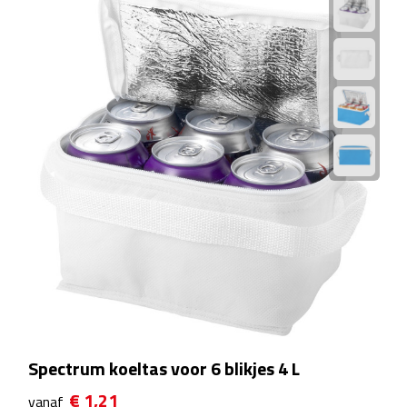
Strandlakens
Strandtassen
Strandstoelen
Strandspellen
Strandmatten
Strandtenten
Vliegers
Vrije Tijd
Spectrum koeltas voor 6 blikjes 4 L
BBQ
€ 1,21
vanaf