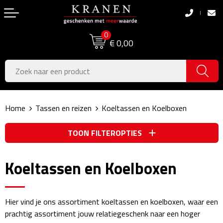
Terug
Terug
0
Boodschappentassen
Dag van de Zorg
€ 0,00
Pasen
Boodschappentassen
Koningsdag
Jute tassen
Home
Tassen en reizen
Koeltassen en Koelboxen
Zomer
Katoenen draagtassen
TOON FILTEROPTIES
Voetbal, EK & WK
Opvouwbare tassen
Sinterklaas
Papieren tassen
Koeltassen en Koelboxen
Kerstpakketten
Schoudertassen
Hier vind je ons assortiment koeltassen en koelboxen, waar een
Geboorte- & Kraamcadeau's
Zakelijke Tassen
prachtig assortiment jouw relatiegeschenk naar een hoger