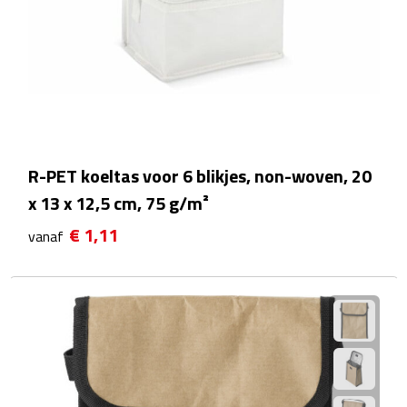
Linialen
Magneten
Muismatten
Pennen etui's
R-PET koeltas voor 6 blikjes, non-woven, 20
Pennenhouders
x 13 x 12,5 cm, 75 g/m²
€ 1,11
vanaf
Puntenslijpers
Rekenmachines
Document- & Schrijfmappen
Documentmappen