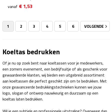
€ 1,53
vanaf
Sweaters
Fleecevesten
1
2
3
4
5
6
VOLGENDE
Vesten
Broeken
Koeltas bedrukken
Korte broeken
Of je nu op zoek bent naar koeltassen voor je medewerkers,
een zomers evenement, een bedrijfsuitje of als geschenk voor
Lange broeken
gewaardeerde klanten, wij bieden een uitgebreid assortiment
aan koeltassen die perfect geschikt zijn om te bedrukken. Met
Rokken
onze geavanceerde bedrukkingstechnieken kunnen we jouw
logo, slogan of ontwerp nauwkeurig en duurzaam op een
Ondergoed & Sokken
koeltas laten bedrukken.
Ondergoed
Wil je een subtiele en professionele uitstraling? Overweeg dan