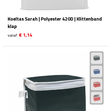
Powerbanks
Koeltas Sarah | Polyester 420D | Klittenband
Oplaadkabels
klap
€ 1,14
vanaf
Kabel organizers
USB
USB sticks
USB hubs
USB stekkers
Outdoor & Vrije Tijd
Camping