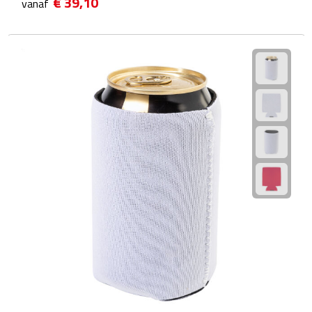
€ 39,10
vanaf
Theeglazen
Kopjes & Mokken
Kopjes
Mokken
Schoteltjes
Thermossets
Kantoor & Zakelijk
Agenda's & Kalenders
Agenda's