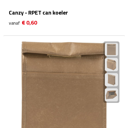
Kalenders
Canzy - RPET can koeler
Beurs & Evenementen
€ 0,60
vanaf
Banners
Barmatten
Naambadges & naamkaarthouders
Stickers
Visitekaartjes
Vlaggen
Bureau Toebehoren