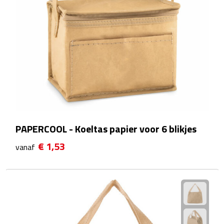
EHBO
Gezichtsmaskers & mondkapjes
Heatpacks
Koelpacks
Kruiken
Massage
PAPERCOOL - Koeltas papier voor 6 blikjes
€ 1,53
vanaf
Pillendoosjes
Pleisters
Weegschalen