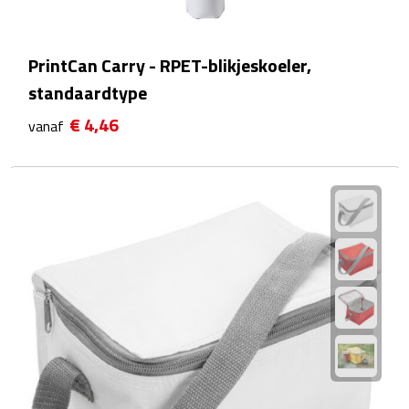
Rijbewijs- & kentekenhoezen
PrintCan Carry - RPET-blikjeskoeler,
USB autoladers
standaardtype
€ 4,46
vanaf
Veiligheidshamers
Veiligheidssets
Zonneschermen
Fiets Accessoires
Fietsbellen
Fietstassen
Fiets telefoonhouders