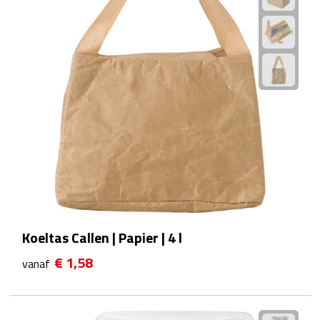
Hygiëne
Desinfectie
Handcrèmes
Lipbalsems
Tandenborstels
Tissues
Tissuehouders
Koeltas Callen | Papier | 4 l
Wattenstaafjes en watjes
€ 1,58
vanaf
Wet wipes
Kleding & Caps