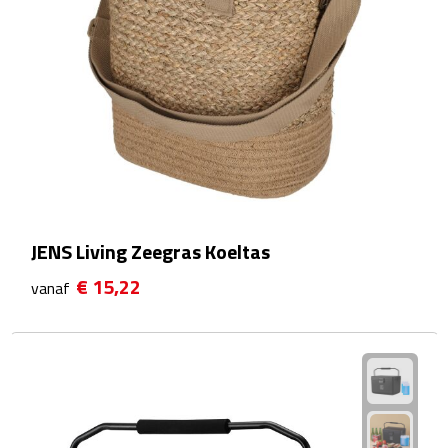
Plastic bekers
Reisbekers
Thermosbekers
Drinkflessen
Opvouwbare drinkfles
JENS Living Zeegras Koeltas
€ 15,22
Drinkflessen met karabijnhaak
vanaf
Sportflessen
Thermosflessen
Waterflesjes