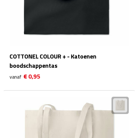
Manicuresets
Naaisetjes
Parfum
Sieraden
COTTONEL COLOUR + - Katoenen
Spiegels
boodschappentas
€ 0,95
vanaf
Herenverzorging
Scheerapparaten & trimmers
Scheermesjes
Gezondheid