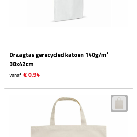
Multifunctionele documentmappen
Schrijfmappen
Multifunctionele schrijfmappen
Klemborden
Draagtas gerecycled katoen 140g/m²
38x42cm
Notitieboeken en Schriften
€ 0,94
vanaf
Memo's
Memoboekjes
Memo sets
Unieke memo's