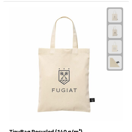
Kalenders
Beurs & Evenementen
Banners
Barmatten
Naambadges & naamkaarthouders
Stickers
Visitekaartjes
Vlaggen
Bureau Toebehoren
TinyBag Recycled (140 g/m²)