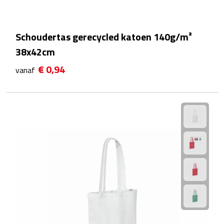
Linialen
Magneten
Schoudertas gerecycled katoen 140g/m²
38x42cm
Muismatten
€ 0,94
vanaf
Pennen etui's
Pennenhouders
Puntenslijpers
Rekenmachines
Document- & Schrijfmappen
Documentmappen