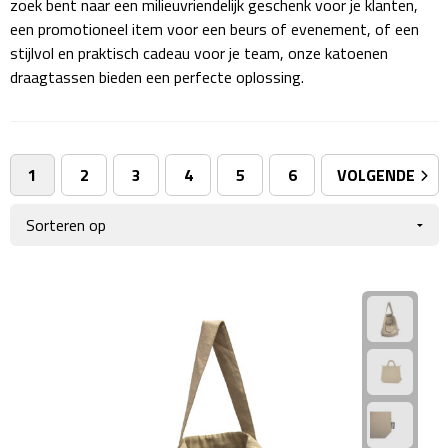
zoek bent naar een milieuvriendelijk geschenk voor je klanten,
Giftcards
Business trolleys
een promotioneel item voor een beurs of evenement, of een
stijlvol en praktisch cadeau voor je team, onze katoenen
Wellness Giftsets
Documententassen
draagtassen bieden een perfecte oplossing.
Kledingtassen
Laptophoezen & -tassen
1
2
3
4
5
6
VOLGENDE
Tablettassen
Reistassen & Trolleys
Reistassen
Trolleys
Reistas trolleys