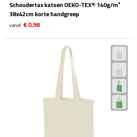
Schoudertas katoen OEKO-TEX® 140g/m²
38x42cm korte handgreep
Powerbanks
€ 0,98
vanaf
Oplaadkabels
Kabel organizers
USB
USB sticks
USB hubs
USB stekkers
Outdoor & Vrije Tijd
Camping