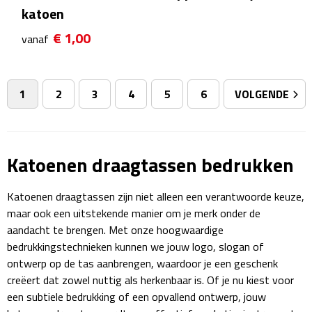
katoen
Sweaters
€ 1,00
vanaf
Fleecevesten
1
2
3
4
5
6
VOLGENDE
Vesten
Broeken
Katoenen draagtassen bedrukken
Korte broeken
Katoenen draagtassen zijn niet alleen een verantwoorde keuze,
Lange broeken
maar ook een uitstekende manier om je merk onder de
aandacht te brengen. Met onze hoogwaardige
Rokken
bedrukkingstechnieken kunnen we jouw logo, slogan of
ontwerp op de tas aanbrengen, waardoor je een geschenk
Ondergoed & Sokken
creëert dat zowel nuttig als herkenbaar is. Of je nu kiest voor
een subtiele bedrukking of een opvallend ontwerp, jouw
Ondergoed