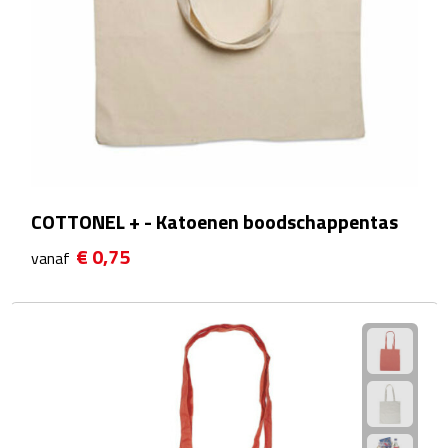
Plastic bekers
Reisbekers
Thermosbekers
Drinkflessen
COTTONEL + - Katoenen boodschappentas
Opvouwbare drinkfles
€ 0,75
vanaf
Drinkflessen met karabijnhaak
Sportflessen
Thermosflessen
Waterflesjes