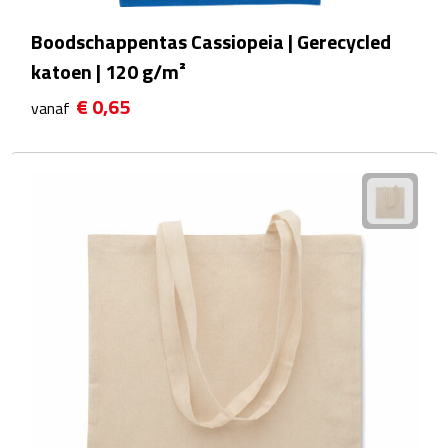
Boodschappentas Cassiopeia | Gerecycled
Rijbewijs- & kentekenhoezen
katoen | 120 g/m²
USB autoladers
€ 0,65
vanaf
Veiligheidshamers
Veiligheidssets
Zonneschermen
Fiets Accessoires
Fietsbellen
Fietstassen
Fiets telefoonhouders