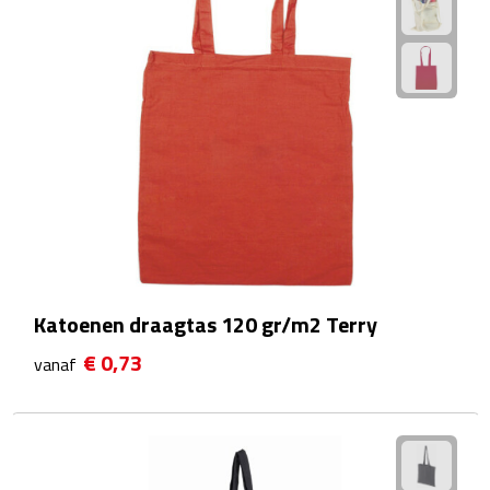
Waterflessen
Drinkglazen
Glazen & karaffen
Dubbelwandige glazen
Bierglazen
Champagneglazen
Katoenen draagtas 120 gr/m2 Terry
Cocktailglazen
€ 0,73
vanaf
Wijnglazen
Koffieglazen