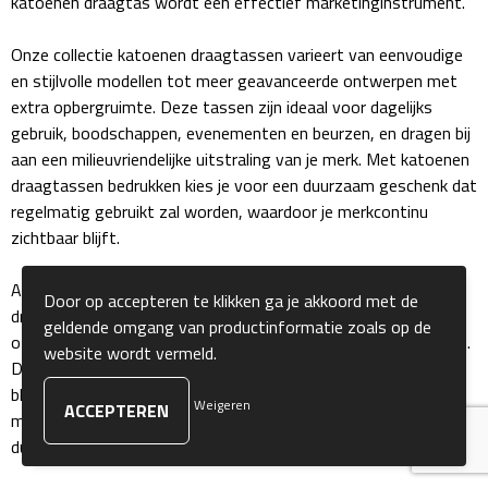
katoenen draagtas wordt een effectief marketinginstrument.
Sokken
Onze collectie katoenen draagtassen varieert van eenvoudige
en stijlvolle modellen tot meer geavanceerde ontwerpen met
Caps, Hoeden & Mutsen
extra opbergruimte. Deze tassen zijn ideaal voor dagelijks
gebruik, boodschappen, evenementen en beurzen, en dragen bij
Bandanas
aan een milieuvriendelijke uitstraling van je merk. Met katoenen
draagtassen bedrukken kies je voor een duurzaam geschenk dat
Caps
regelmatig gebruikt zal worden, waardoor je merkcontinu
zichtbaar blijft.
Hoeden
Als je op zoek bent naar iets bijzonders, kun je je katoenen
Door op accepteren te klikken ga je akkoord met de
Mutsen
draagtassen volledig personaliseren met een creatief ontwerp
geldende omgang van productinformatie zoals op de
of een pakkende boodschap die resoneert met jouw doelgroep.
website wordt vermeld.
Dit zorgt ervoor dat jouw geschenk echt opvalt en een
Oorwarmers
blijvende indruk achterlaat bij de ontvanger. Bovendien kun je
Weigeren
met de keuze voor katoen een sterke boodschap van
Zonnekleppen
duurzaamheid en milieubewustzijn uitstralen.
Handschoenen & Sjaals