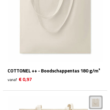
EHBO
Gezichtsmaskers & mondkapjes
Heatpacks
Koelpacks
Kruiken
Massage
COTTONEL ++ - Boodschappentas 180 g/m²
Pillendoosjes
€ 0,97
vanaf
Pleisters
Weegschalen