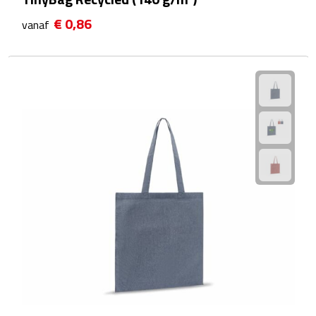
Bureauklokken
€ 0,86
vanaf
Bureaulampen
Bureau onderleggers
Bureau organizers
Bureausets
Bureau ventilatoren
Boekenleggers
Briefopeners
Gummen