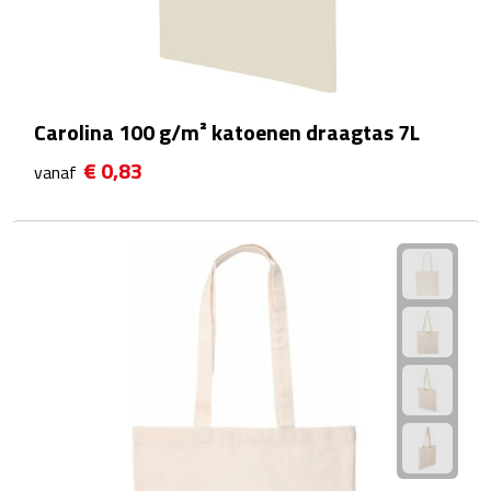
Camping hulpmiddelen
Campinglampen
Carolina 100 g/m² katoenen draagtas 7L
Campingstoeltjes
€ 0,83
vanaf
Slaapzakken
Picknick
Picknickmanden
Picknickkleden
Picknick rugtassen
Thermoskannen