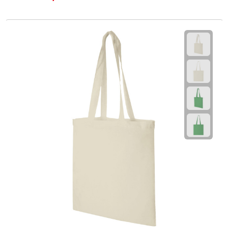
After Sun crèmes
Badminton
Handwaaiers
Hangmatten
Heupflessen
Verrekijkers
Zonnebrand
Zonnebrillen
Persoonlijke verzorging