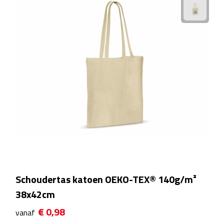
Bluetooth speakers
Multifunctionele speakers
Waterbestendige speakers
Noodradio's
Radio's
Laptopaccessoires
Laptopstandaards
Muizen
Schoudertas katoen OEKO-TEX® 140g/m²
38x42cm
Overige laptopaccessoires
€ 0,98
vanaf