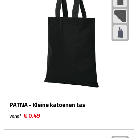
Sport- & Recreatietassen
Sporttassen
Schoenentassen
Fietstassen
Koeltassen & koelboxen
Strandtassen
Picknick rugtassen
PATNA - Kleine katoenen tas
Lunchtassen
€ 0,49
vanaf
Heuptassen