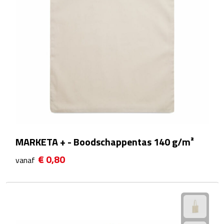
Zelfklevende memo's
Kubusblokken
Gadgets
Hoofdtelefoons
Bluetooth hoofdtelefoons
Bedrade hoofdtelefoons
MARKETA + - Boodschappentas 140 g/m²
Bluetooth audio oordopjes
€ 0,80
vanaf
Bedrade audio oordopjes
Speakers