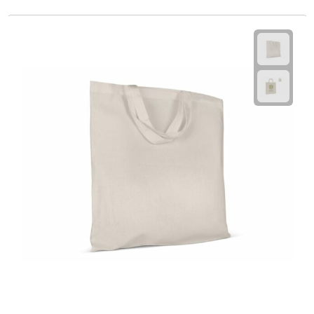
Telefoonaccessoires
Telefoonstandaards
Telefoonhoezen
Lanyards
Selfie sticks
Smartwatches
Sporthorloges
Opladers
Draadloze opladers
Zonne energie opladers