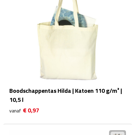
Scorekaarten
Springtouwen
Medailles
Trofeeën
Strand
Handwaaiers
Boodschappentas Hilda | Katoen 110 g/m² |
10,5 l
Opblaasbare strandartikelen
€ 0,97
vanaf
Parasols
Strandballen