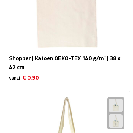
Voedselcontainers
Sport
Bidons
Fitness
Shopper | Katoen OEKO-TEX 140 g/m² | 38 x
42 cm
Proteïne shakers
€ 0,90
vanaf
Sportmaterialen
Sportarmbanden
Sporthanddoeken
Sporthorloges