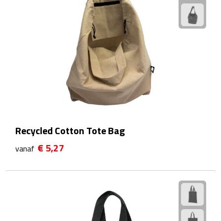
Reistassensets
Weekendtassen
Duffeltassen
Autotassen
Toilettassen
Recycled Cotton Tote Bag
Rugzakken
€ 5,27
vanaf
Rugzakken
Laptop rugzakken
Promo rugzakjes