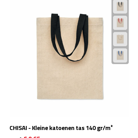
Matrozentassen
Reizen
Reisbekers
Opbergtasjes
Koffersloten
Bagageweegschalen
Bagageriemen
Bagagelabels
Reiskussens
CHISAI - Kleine katoenen tas 140 gr/m²