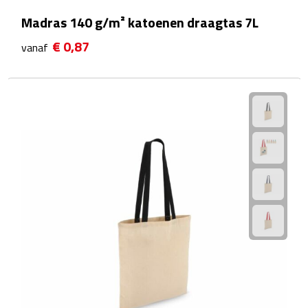
Wellness Giftsets
Madras 140 g/m² katoenen draagtas 7L
€ 0,87
vanaf
JANZEN
Marie-Stella-Maris
Rituals
Overige giftsets
Douche & Bad
Badeendjes
Badzout
Bodylotions