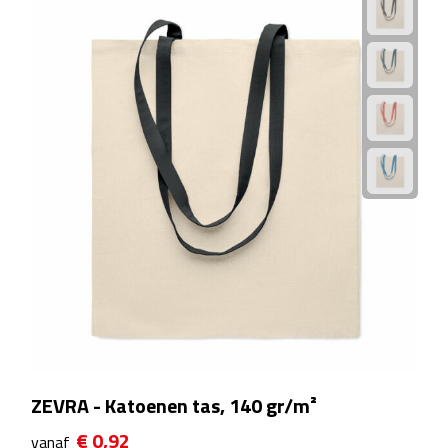
Strandlakens
Strandtassen
Strandstoelen
Strandspellen
Strandmatten
Strandtenten
Vliegers
Vrije Tijd
ZEVRA - Katoenen tas, 140 gr/m²
BBQ
€ 0,92
vanaf