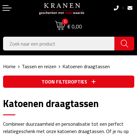
Terug
Terug
0
Boodschappentassen
Dag van de Zorg
€ 0,00
Pasen
Boodschappentassen
Koningsdag
Jute tassen
Home
Tassen en reizen
Katoenen draagtassen
Zomer
Katoenen draagtassen
TOON FILTEROPTIES
Voetbal, EK & WK
Opvouwbare tassen
Sinterklaas
Papieren tassen
Katoenen draagtassen
Kerstpakketten
Schoudertassen
Combineer duurzaamheid en personalisatie tot een perfect
Geboorte- & Kraamcadeau's
Zakelijke Tassen
relatiegeschenk met onze katoenen draagtassen. Of je nu op