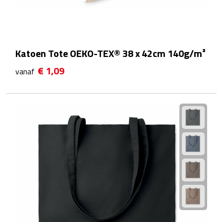
Douchegels
Douche timers
Katoen Tote OEKO-TEX® 38 x 42cm 140g/m²
Pantoffels & slippers
€ 1,09
vanaf
Shampoo & conditioners
Sponzen & borstels
Zeepjes
Damesverzorging
Borstels
Make up tools