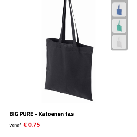
Theeglazen
Kopjes & Mokken
Kopjes
Mokken
Schoteltjes
Thermossets
Kantoor & Zakelijk
BIG PURE - Katoenen tas
Agenda's & Kalenders
€ 0,75
vanaf
Agenda's