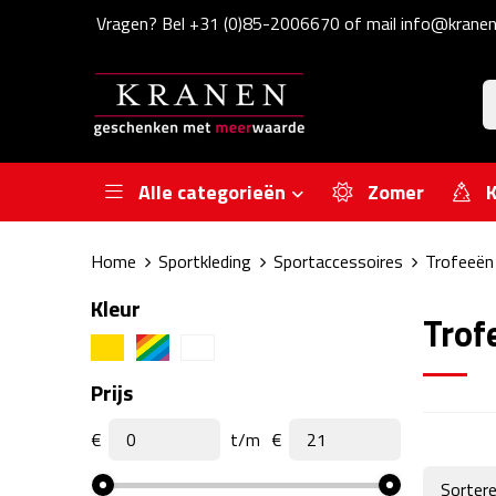
Vragen? Bel +31 (0)85-2006670 of mail info@kranen
Alle categorieën
Zomer
K
Home
Sportkleding
Sportaccessoires
Trofeeën
Kleur
Trof
Prijs
€
t/m
€