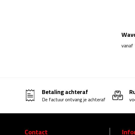
Wavof
vanaf
Betaling achteraf
R
De factuur ontvang je achteraf
vo
Contact
Info