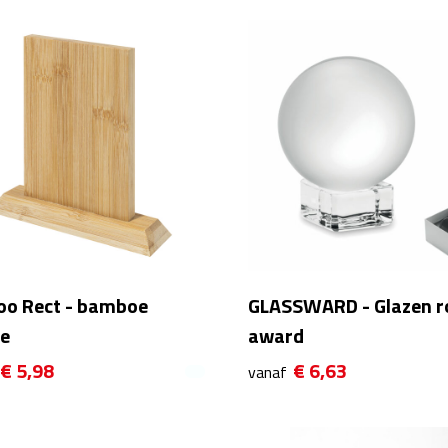
oo Rect - bamboe
GLASSWARD - Glazen r
ee
award
€ 5,98
€ 6,63
vanaf