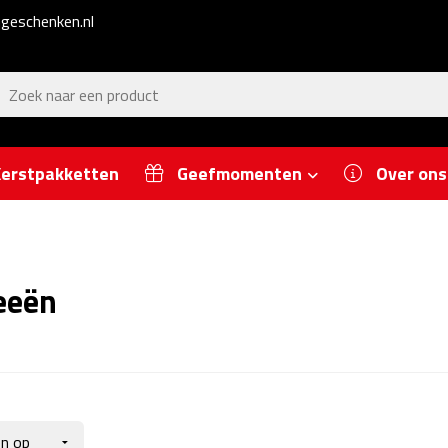
geschenken.nl
erstpakketten
Geefmomenten
Over ons
eeën