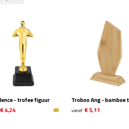
lence - trofee figuur
Troboo Ang - bamboe t
€ 4,24
€ 5,11
vanaf