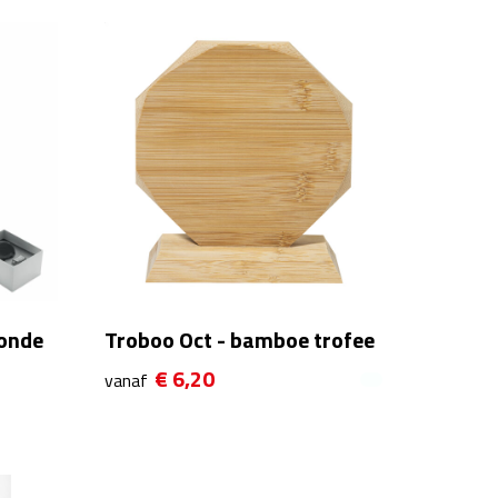
onde
Troboo Oct - bamboe trofee
€ 6,20
vanaf