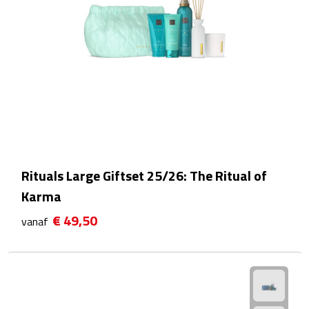
Voedselcontainers
Sport
Bidons
Fitness
Proteïne shakers
Rituals Large Giftset 25/26: The Ritual of
Karma
Sportmaterialen
€ 49,50
vanaf
Sportarmbanden
Sporthanddoeken
Sporthorloges