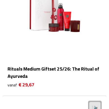
Zelfklevende memo's
Kubusblokken
Gadgets
Hoofdtelefoons
Bluetooth hoofdtelefoons
Bedrade hoofdtelefoons
Rituals Medium Giftset 25/26: The Ritual of
Bluetooth audio oordopjes
Ayurveda
€ 29,67
vanaf
Bedrade audio oordopjes
Speakers