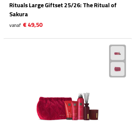
Rituals Large Giftset 25/26: The Ritual of
After Sun crèmes
Sakura
Badminton
€ 49,50
vanaf
Handwaaiers
Hangmatten
Heupflessen
Verrekijkers
Zonnebrand
Zonnebrillen
Persoonlijke verzorging