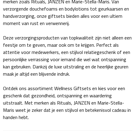
merken zoals Rituals, JANZEN en Marie-Stella-Maris. Van
Giftcards
Business trolleys
verzorgende douchefoams en bodylotions tot geurkaarsen en
handverzorging, onze giftsets bieden alles voor een ultiem
Wellness Giftsets
Documententassen
moment van rust en verwennerij.
Kledingtassen
Deze verzorgingsproducten van topkwaliteit zijn niet alleen een
feestje om te geven, maar ook om te krijgen. Perfect als
Laptophoezen & -tassen
attentie voor medewerkers, een stijlvol relatiegeschenk of een
persoonlijke verrassing voor iemand die wel wat ontspanning
Tablettassen
kan gebruiken. Dankzij de luxe uitstraling en de heerlijke geuren
maak je altijd een blijvende indruk.
Reistassen & Trolleys
Ontdek ons assortiment Wellness Giftsets en kies voor een
geschenk dat gezondheid, ontspanning en waardering
Reistassen
uitstraalt. Met merken als Rituals, JANZEN en Marie-Stella-
Maris weet je zeker dat je een stijlvol en betekenisvol cadeau in
Trolleys
handen hebt.
Reistas trolleys