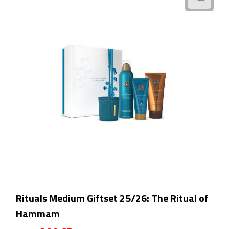
Bluetooth speakers
Multifunctionele speakers
Waterbestendige speakers
Noodradio's
Radio's
Laptopaccessoires
Laptopstandaards
Muizen
Rituals Medium Giftset 25/26: The Ritual of
Overige laptopaccessoires
Hammam