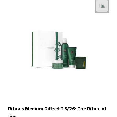
Kalenders
Beurs & Evenementen
Banners
Barmatten
Naambadges & naamkaarthouders
Stickers
Visitekaartjes
Vlaggen
Rituals Medium Giftset 25/26: The Ritual of
Bureau Toebehoren
Jing