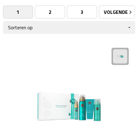
Reistassensets
1
2
3
VOLGENDE
Weekendtassen
Duffeltassen
Autotassen
Toilettassen
Rugzakken
Rugzakken
Laptop rugzakken
Promo rugzakjes