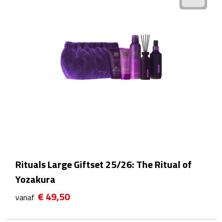
Manicuresets
Naaisetjes
Parfum
Sieraden
Spiegels
Herenverzorging
Scheerapparaten & trimmers
Rituals Large Giftset 25/26: The Ritual of
Scheermesjes
Yozakura
€ 49,50
vanaf
Gezondheid