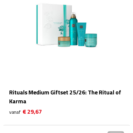
Theeglazen
Kopjes & Mokken
Kopjes
Mokken
Schoteltjes
Thermossets
Rituals Medium Giftset 25/26: The Ritual of
Kantoor & Zakelijk
Karma
€ 29,67
Agenda's & Kalenders
vanaf
Agenda's