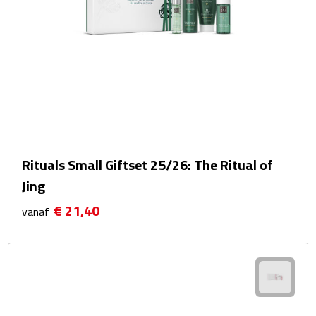
Matrozentassen
Reizen
Reisbekers
Opbergtasjes
Koffersloten
Rituals Small Giftset 25/26: The Ritual of
Bagageweegschalen
Jing
€ 21,40
vanaf
Bagageriemen
Bagagelabels
Reiskussens