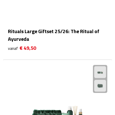
Wellness Giftsets
JANZEN
Rituals Large Giftset 25/26: The Ritual of
Marie-Stella-Maris
Ayurveda
Rituals
€ 49,50
vanaf
Overige giftsets
Douche & Bad
Badeendjes
Badzout
Bodylotions