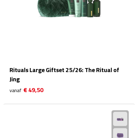
Douchegels
Douche timers
Pantoffels & slippers
Shampoo & conditioners
Sponzen & borstels
Rituals Large Giftset 25/26: The Ritual of
Jing
Zeepjes
€ 49,50
vanaf
Damesverzorging
Borstels
Make up tools