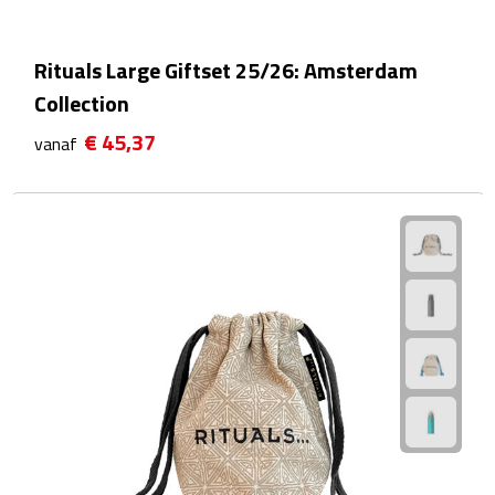
Badtextiel & Douche
Rituals Large Giftset 25/26: Amsterdam
Collection
Badjassen
€ 45,37
vanaf
Badmatten
Handdoeken
Pantoffels & slippers
Washandjes
Bovenkleding
Bodywarmers
Overhemden