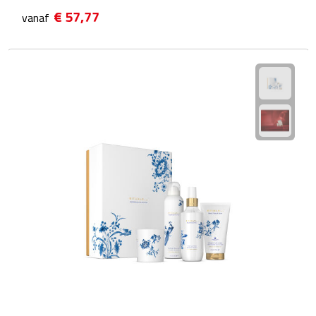
Hygiëne
€ 57,77
vanaf
Desinfectie
Handcrèmes
Lipbalsems
Tandenborstels
Tissues
Tissuehouders
Wattenstaafjes en watjes
Wet wipes
Kleding & Caps