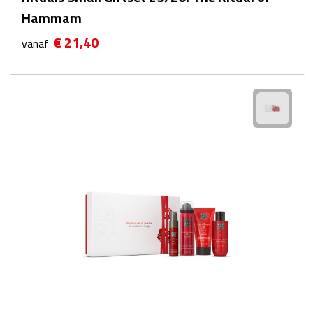
Hammam
Fietspompen
€ 21,40
vanaf
Fietssloten
Fietsverlichting
Fiets reparatiesets
Zadelhoezen
Drinkwaren
Drinkbekers
Bekers
Bidons