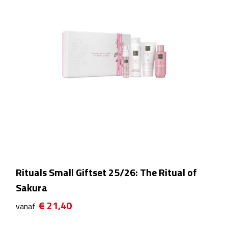
Reisstekkers
Reissetjes
Paspoorthouders
Auto Accessoires
Auto luchtverfrissers
Auto onderhoud
Auto organizers
Rituals Small Giftset 25/26: The Ritual of
Auto telefoonhouders
Sakura
IJskrabbers
€ 21,40
vanaf
Parkeerschijven