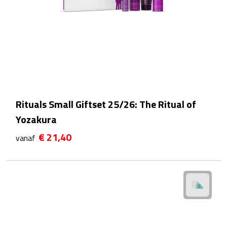
Waterflessen
Drinkglazen
Glazen & karaffen
Dubbelwandige glazen
Rituals Small Giftset 25/26: The Ritual of
Bierglazen
Yozakura
€ 21,40
vanaf
Champagneglazen
Cocktailglazen
Wijnglazen
Koffieglazen