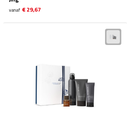
Bureauklokken
€ 29,67
vanaf
Bureaulampen
Bureau onderleggers
Bureau organizers
Bureausets
Bureau ventilatoren
Boekenleggers
Briefopeners
Gummen