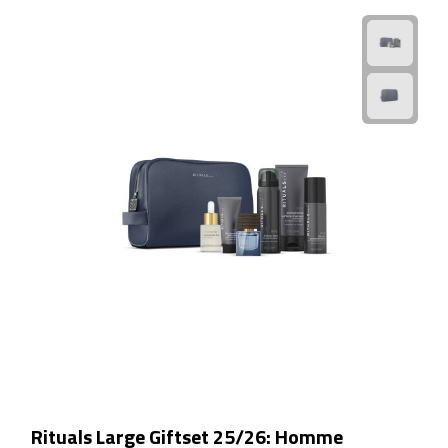
EHBO
Gezichtsmaskers & mondkapjes
Heatpacks
Koelpacks
Kruiken
Massage
Pillendoosjes
Pleisters
Weegschalen
Rituals Large Giftset 25/26: Homme