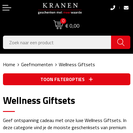
Terug
Terug
0
Boodschappentassen
Dag van de Zorg
€ 0,00
Pasen
Boodschappentassen
Koningsdag
Jute tassen
Home
Geefmomenten
Wellness Giftsets
Zomer
Katoenen draagtassen
TOON FILTEROPTIES
Voetbal, EK & WK
Opvouwbare tassen
Sinterklaas
Papieren tassen
Wellness Giftsets
Kerstpakketten
Schoudertassen
Geef ontspanning cadeau met onze luxe Wellness Giftsets. In
Geboorte- & Kraamcadeau's
Zakelijke Tassen
deze categorie vind je de mooiste geschenksets van premium