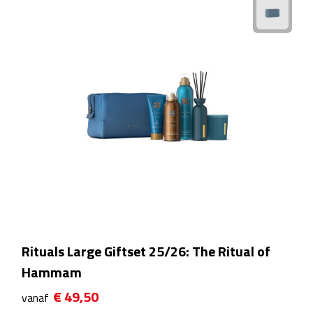
Scorekaarten
Springtouwen
Medailles
Trofeeën
Strand
Handwaaiers
Opblaasbare strandartikelen
Rituals Large Giftset 25/26: The Ritual of
Parasols
Hammam
€ 49,50
vanaf
Strandballen