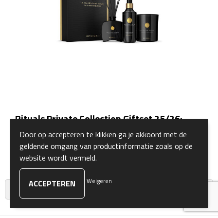
Sokken
Caps, Hoeden & Mutsen
Bandanas
Caps
Hoeden
Rituals Private Collection Giftset 25/26:
Precious Amber
Door op accepteren te klikken ga je akkoord met de
Mutsen
geldende omgang van productinformatie zoals op de
€ 54,46
vanaf
website wordt vermeld.
Oorwarmers
Weigeren
Zonnekleppen
1
2
3
VOLGENDE
Handschoenen & Sjaals