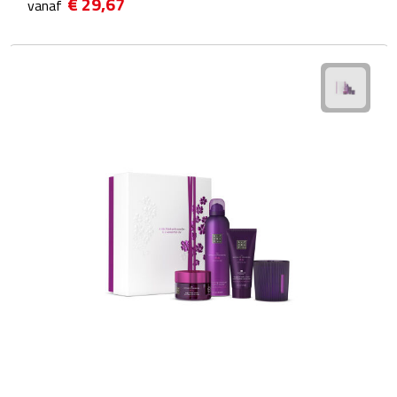
Telefoonaccessoires
€ 29,67
vanaf
Telefoonstandaards
Telefoonhoezen
Lanyards
Selfie sticks
Smartwatches
Sporthorloges
Opladers
Draadloze opladers
Zonne energie opladers