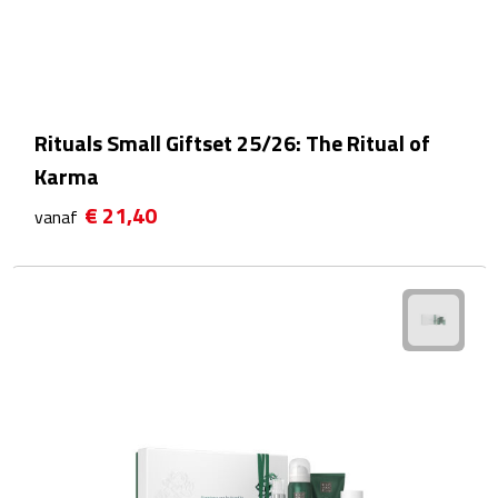
Sport- & Recreatietassen
Sporttassen
Schoenentassen
Rituals Small Giftset 25/26: The Ritual of
Karma
Fietstassen
€ 21,40
vanaf
Koeltassen & koelboxen
Strandtassen
Picknick rugtassen
Lunchtassen
Heuptassen