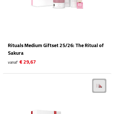
Multifunctionele documentmappen
Schrijfmappen
Multifunctionele schrijfmappen
Klemborden
Rituals Medium Giftset 25/26: The Ritual of
Sakura
Notitieboeken en Schriften
€ 29,67
vanaf
Memo's
Memoboekjes
Memo sets
Unieke memo's