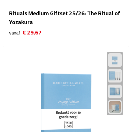
Rituals Medium Giftset 25/26: The Ritual of
Powerbanks
Yozakura
Oplaadkabels
€ 29,67
vanaf
Kabel organizers
USB
USB sticks
USB hubs
USB stekkers
Outdoor & Vrije Tijd
Camping