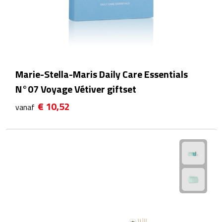
Camping hulpmiddelen
Campinglampen
Campingstoeltjes
Marie-Stella-Maris Daily Care Essentials
N°07 Voyage Vétiver giftset
Slaapzakken
€ 10,52
vanaf
Picknick
Picknickmanden
Picknickkleden
Picknick rugtassen
Thermoskannen