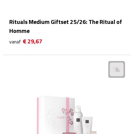
Linialen
Magneten
Rituals Medium Giftset 25/26: The Ritual of
Homme
Muismatten
€ 29,67
vanaf
Pennen etui's
Pennenhouders
Puntenslijpers
Rekenmachines
Document- & Schrijfmappen
Documentmappen