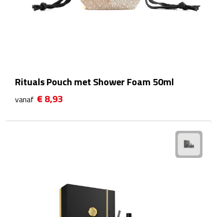
Sweaters
Fleecevesten
Vesten
Rituals Pouch met Shower Foam 50ml
Broeken
€ 8,93
vanaf
Korte broeken
Lange broeken
Rokken
Ondergoed & Sokken
Ondergoed