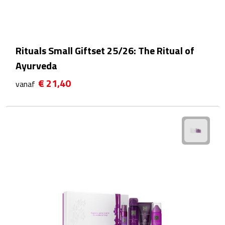
Plastic bekers
Reisbekers
Rituals Small Giftset 25/26: The Ritual of
Ayurveda
Thermosbekers
€ 21,40
vanaf
Drinkflessen
Opvouwbare drinkfles
Drinkflessen met karabijnhaak
Sportflessen
Thermosflessen
Waterflesjes