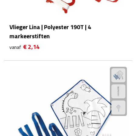
Reistassensets
Weekendtassen
Vlieger Lina | Polyester 190T | 4
Duffeltassen
markeerstiften
€ 2,14
vanaf
Autotassen
Toilettassen
Rugzakken
Rugzakken
Laptop rugzakken
Promo rugzakjes