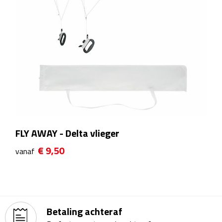
Matrozentassen
Reizen
Reisbekers
Opbergtasjes
Koffersloten
Bagageweegschalen
FLY AWAY - Delta vlieger
€ 9,50
Bagageriemen
vanaf
Bagagelabels
Reiskussens
Betaling achteraf