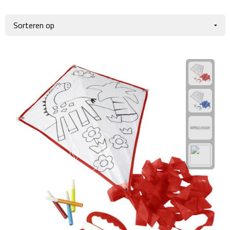
Giftcards
Business trolleys
Wellness Giftsets
Documententassen
Kledingtassen
Laptophoezen & -tassen
Tablettassen
Reistassen & Trolleys
Reistassen
Trolleys
Reistas trolleys