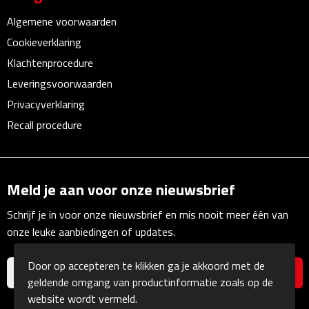
Algemene voorwaarden
Fietspompen
Cookieverklaring
Fietssloten
Klachtenprocedure
Leveringsvoorwaarden
Fietsverlichting
Privacyverklaring
Recall procedure
Fiets reparatiesets
Zadelhoezen
Meld je aan voor onze nieuwsbrief
Drinkwaren
Schrijf je in voor onze nieuwsbrief en mis nooit meer één van
Drinkbekers
onze leuke aanbiedingen of updates.
Door op accepteren te klikken ga je akkoord met de
Bekers
geldende omgang van productinformatie zoals op de
website wordt vermeld.
Bidons