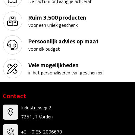
Reisstekkers
De factuur ontvang je achteraf
Reissetjes
Ruim 3.500 producten
voor een uniek geschenk
Paspoorthouders
Persoonlijk advies op maat
Auto Accessoires
voor elk budget
Auto luchtverfrissers
Vele mogelijkheden
in het personaliseren van geschenken
Auto onderhoud
Auto organizers
Contact
Auto telefoonhouders
Industrieweg 2
7251 JT Vorden
IJskrabbers
+31 (0)85-2006670
Parkeerschijven