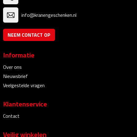
Rijbewijs- & kentekenhoezen
info@kranengeschenken.nl
USB autoladers
NEEM CONTACT OP
Veiligheidshamers
Informatie
Veiligheidssets
Over ons
Zonneschermen
Nieuwsbrief
Veelgestelde vragen
Fiets Accessoires
Klantenservice
Fietsbellen
Contact
Fietstassen
Veilig winkelen
Fiets telefoonhouders