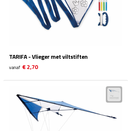
Sport- & Recreatietassen
Sporttassen
Schoenentassen
Fietstassen
TARIFA - Vlieger met viltstiften
Koeltassen & koelboxen
€ 2,70
vanaf
Strandtassen
Picknick rugtassen
Lunchtassen
Heuptassen