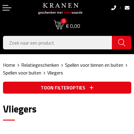
Terug
Terug
0
Boodschappentassen
Dag van de Zorg
€ 0,00
Pasen
Boodschappentassen
Koningsdag
Jute tassen
Home
Relatiegeschenken
Spellen voor binnen en buiten
Zomer
Katoenen draagtassen
Spellen voor buiten
Vliegers
Voetbal, EK & WK
Opvouwbare tassen
TOON FILTEROPTIES
Sinterklaas
Papieren tassen
Vliegers
Kerstpakketten
Schoudertassen
Geboorte- & Kraamcadeau's
Zakelijke Tassen