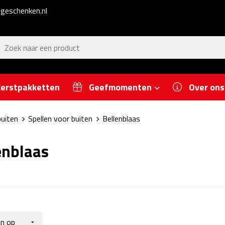
geschenken.nl
erstpakketten
Geefmomenten
Over ons
buiten
Spellen voor buiten
Bellenblaas
enblaas