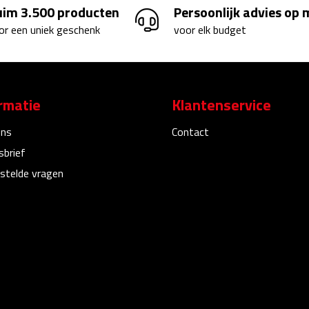
uim 3.500 producten
Persoonlijk advies op
or een uniek geschenk
voor elk budget
rmatie
Klantenservice
ons
Contact
sbrief
stelde vragen