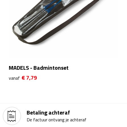
Matrozentassen
Reizen
Reisbekers
Opbergtasjes
Koffersloten
MADELS - Badmintonset
Bagageweegschalen
€ 7,79
vanaf
Bagageriemen
Bagagelabels
Betaling achteraf
Reiskussens
De factuur ontvang je achteraf