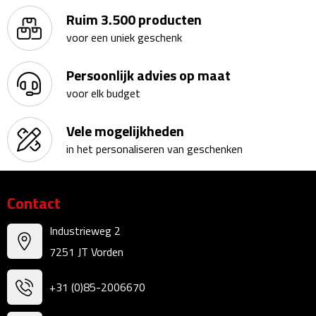
Reisstekkers
Ruim 3.500 producten
Reissetjes
voor een uniek geschenk
Paspoorthouders
Persoonlijk advies op maat
voor elk budget
Auto Accessoires
Vele mogelijkheden
Auto luchtverfrissers
in het personaliseren van geschenken
Auto onderhoud
Contact
Auto organizers
Industrieweg 2
Auto telefoonhouders
7251 JT Vorden
IJskrabbers
+31 (0)85-2006670
Parkeerschijven