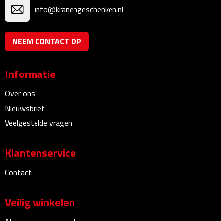
info@kranengeschenken.nl
Rijbewijs- & kentekenhoezen
NEEM CONTACT OP
USB autoladers
Veiligheidshamers
Informatie
Over ons
Veiligheidssets
Nieuwsbrief
Zonneschermen
Veelgestelde vragen
Fiets Accessoires
Klantenservice
Fietsbellen
Contact
Fietstassen
Veilig winkelen
Fiets telefoonhouders