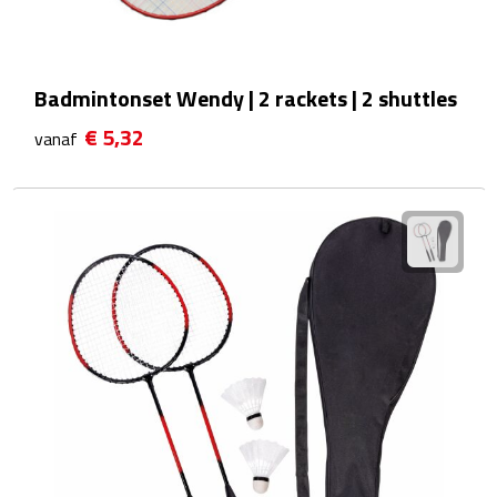
Reistassensets
Weekendtassen
Badmintonset Wendy | 2 rackets | 2 shuttles
Duffeltassen
€ 5,32
vanaf
Autotassen
Toilettassen
Rugzakken
Rugzakken
Laptop rugzakken
Promo rugzakjes