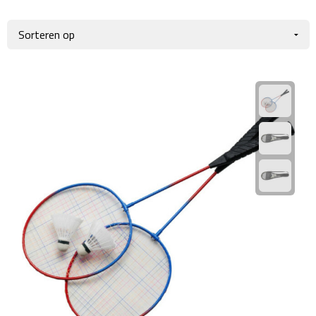
Giftcards
Business trolleys
Wellness Giftsets
Documententassen
Kledingtassen
Laptophoezen & -tassen
Tablettassen
Reistassen & Trolleys
Reistassen
Trolleys
Reistas trolleys