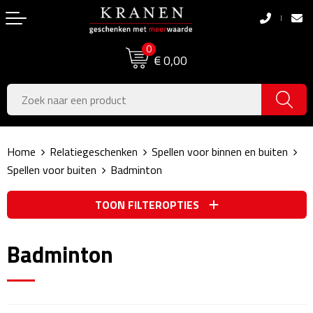
Terug
Terug
0
Boodschappentassen
Dag van de Zorg
€ 0,00
Pasen
Boodschappentassen
Koningsdag
Jute tassen
Home
Relatiegeschenken
Spellen voor binnen en buiten
Zomer
Katoenen draagtassen
Spellen voor buiten
Badminton
Voetbal, EK & WK
Opvouwbare tassen
TOON FILTEROPTIES
Sinterklaas
Papieren tassen
Badminton
Kerstpakketten
Schoudertassen
Geboorte- & Kraamcadeau's
Zakelijke Tassen