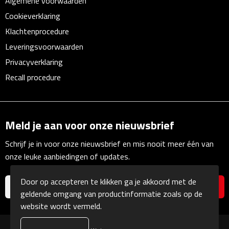
Algemene voorwaarden
Cookieverklaring
Fietspompen
Klachtenprocedure
Fietssloten
Leveringsvoorwaarden
Privacyverklaring
Fietsverlichting
Recall procedure
Fiets reparatiesets
Zadelhoezen
Meld je aan voor onze nieuwsbrief
Schrijf je in voor onze nieuwsbrief en mis nooit meer één van
Drinkwaren
onze leuke aanbiedingen of updates.
Drinkbekers
Door op accepteren te klikken ga je akkoord met de
geldende omgang van productinformatie zoals op de
Bekers
website wordt vermeld.
Bidons