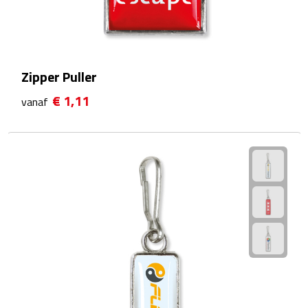
Scorekaarten
Springtouwen
Zipper Puller
Medailles
€ 1,11
vanaf
Trofeeën
Strand
Handwaaiers
Opblaasbare strandartikelen
Parasols
Strandballen