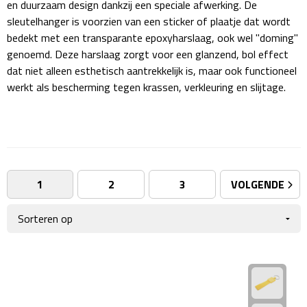
en duurzaam design dankzij een speciale afwerking. De
Giftcards
Business trolleys
sleutelhanger is voorzien van een sticker of plaatje dat wordt
bedekt met een transparante epoxyharslaag, ook wel "doming"
Wellness Giftsets
Documententassen
genoemd. Deze harslaag zorgt voor een glanzend, bol effect
dat niet alleen esthetisch aantrekkelijk is, maar ook functioneel
Kledingtassen
werkt als bescherming tegen krassen, verkleuring en slijtage.
Laptophoezen & -tassen
Tablettassen
Reistassen & Trolleys
1
2
3
VOLGENDE
Reistassen
Trolleys
Reistas trolleys