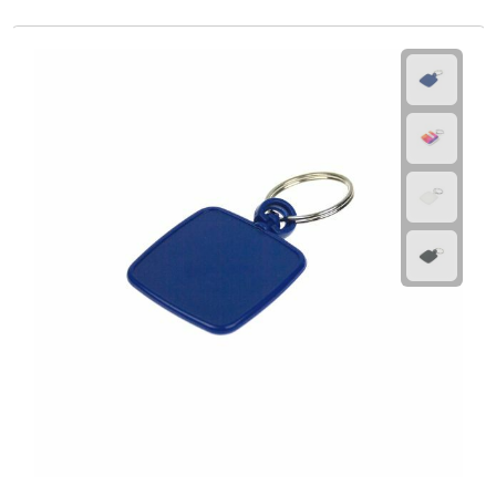
Plastic bekers
Reisbekers
Thermosbekers
Drinkflessen
Opvouwbare drinkfles
Drinkflessen met karabijnhaak
Sportflessen
Thermosflessen
Waterflesjes