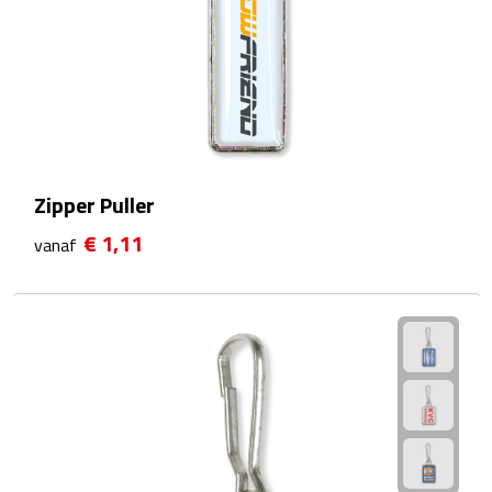
Strandlakens
Strandtassen
Strandstoelen
Strandspellen
Zipper Puller
€ 1,11
vanaf
Strandmatten
Strandtenten
Vliegers
Vrije Tijd
BBQ