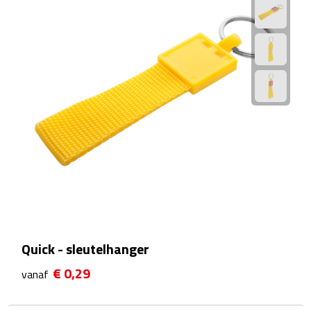
Reistassensets
Weekendtassen
Duffeltassen
Autotassen
Toilettassen
Rugzakken
Rugzakken
Quick - sleutelhanger
Laptop rugzakken
€ 0,29
vanaf
Promo rugzakjes