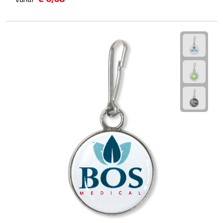
Camping hulpmiddelen
Campinglampen
Campingstoeltjes
Slaapzakken
Picknick
Picknickmanden
Picknickkleden
Picknick rugtassen
Thermoskannen