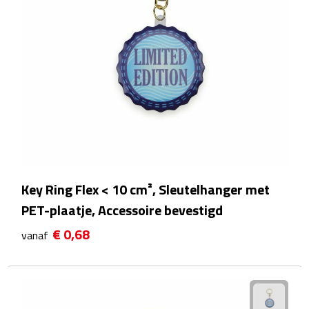
Telefoonaccessoires
Telefoonstandaards
Telefoonhoezen
Lanyards
Selfie sticks
Smartwatches
Key Ring Flex < 10 cm², Sleutelhanger met
Sporthorloges
PET-plaatje, Accessoire bevestigd
€ 0,68
vanaf
Opladers
Draadloze opladers
Zonne energie opladers