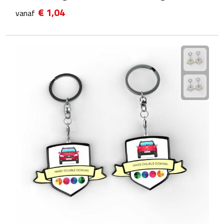
Multifunctionele documentmappen
€ 1,04
vanaf
Schrijfmappen
Multifunctionele schrijfmappen
Klemborden
Notitieboeken en Schriften
Memo's
Memoboekjes
Memo sets
Unieke memo's