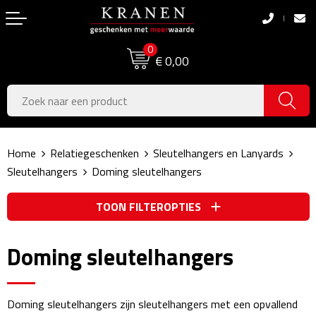
Terug
Terug
0
Boodschappentassen
Dag van de Zorg
€ 0,00
Pasen
Boodschappentassen
Koningsdag
Jute tassen
Home
Relatiegeschenken
Sleutelhangers en Lanyards
Zomer
Katoenen draagtassen
Sleutelhangers
Doming sleutelhangers
Voetbal, EK & WK
Opvouwbare tassen
TOON FILTEROPTIES
Sinterklaas
Papieren tassen
Doming sleutelhangers
Kerstpakketten
Schoudertassen
Geboorte- & Kraamcadeau's
Zakelijke Tassen
Doming sleutelhangers zijn sleutelhangers met een opvallend