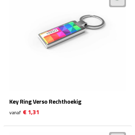
Wellness Giftsets
JANZEN
Marie-Stella-Maris
Rituals
Overige giftsets
Douche & Bad
Badeendjes
Key Ring Verso Rechthoekig
Badzout
€ 1,31
vanaf
Bodylotions