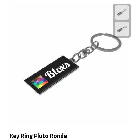
Sport- & Recreatietassen
Sporttassen
Schoenentassen
Fietstassen
Koeltassen & koelboxen
Strandtassen
Picknick rugtassen
Lunchtassen
Heuptassen
Key Ring Pluto Ronde