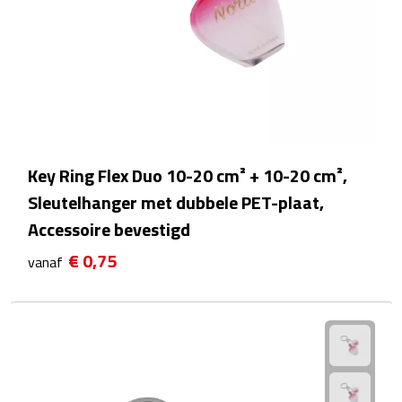
Rijbewijs- & kentekenhoezen
USB autoladers
Veiligheidshamers
Veiligheidssets
Key Ring Flex Duo 10-20 cm² + 10-20 cm²,
Sleutelhanger met dubbele PET-plaat,
Zonneschermen
Accessoire bevestigd
€ 0,75
Fiets Accessoires
vanaf
Fietsbellen
Fietstassen
Fiets telefoonhouders