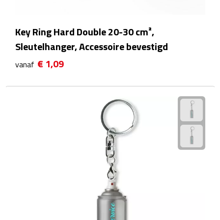
Zelfklevende memo's
Kubusblokken
Key Ring Hard Double 20-30 cm²,
Sleutelhanger, Accessoire bevestigd
Gadgets
€ 1,09
vanaf
Hoofdtelefoons
Bluetooth hoofdtelefoons
Bedrade hoofdtelefoons
Bluetooth audio oordopjes
Bedrade audio oordopjes
Speakers