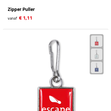
Zipper Puller
Voedselcontainers
€ 1,11
vanaf
Sport
Bidons
Fitness
Proteïne shakers
Sportmaterialen
Sportarmbanden
Sporthanddoeken
Sporthorloges