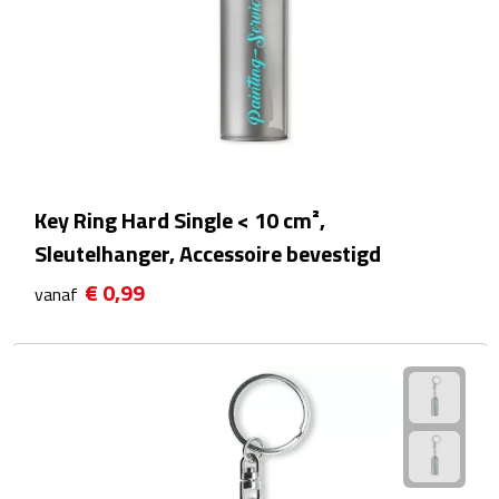
Kalenders
Beurs & Evenementen
Banners
Barmatten
Key Ring Hard Single < 10 cm²,
Naambadges & naamkaarthouders
Sleutelhanger, Accessoire bevestigd
€ 0,99
vanaf
Stickers
Visitekaartjes
Vlaggen
Bureau Toebehoren