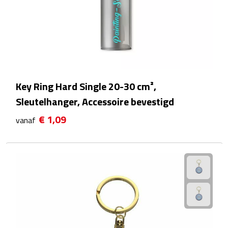
Bluetooth speakers
Multifunctionele speakers
Waterbestendige speakers
Noodradio's
Key Ring Hard Single 20-30 cm²,
Sleutelhanger, Accessoire bevestigd
Radio's
€ 1,09
vanaf
Laptopaccessoires
Laptopstandaards
Muizen
Overige laptopaccessoires