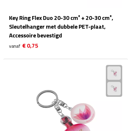
Reisstekkers
Reissetjes
Key Ring Flex Duo 20-30 cm² + 20-30 cm²,
Sleutelhanger met dubbele PET-plaat,
Paspoorthouders
Accessoire bevestigd
Auto Accessoires
€ 0,75
vanaf
Auto luchtverfrissers
Auto onderhoud
Auto organizers
Auto telefoonhouders
IJskrabbers
Parkeerschijven