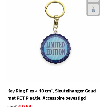
Powerbanks
Oplaadkabels
Kabel organizers
USB
USB sticks
USB hubs
USB stekkers
Key Ring Flex < 10 cm², Sleutelhanger Goud
Outdoor & Vrije Tijd
met PET Plaatje, Accessoire bevestigd
€ 0,68
Camping
vanaf