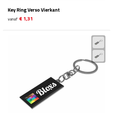
EHBO
Key Ring Verso Vierkant
Gezichtsmaskers & mondkapjes
€ 1,31
vanaf
Heatpacks
Koelpacks
Kruiken
Massage
Pillendoosjes
Pleisters
Weegschalen