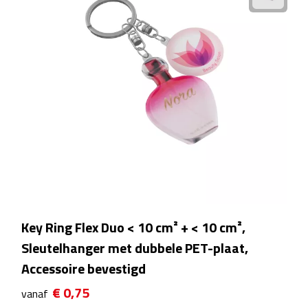
Fietspompen
Fietssloten
Fietsverlichting
Fiets reparatiesets
Zadelhoezen
Drinkwaren
Key Ring Flex Duo < 10 cm² + < 10 cm²,
Drinkbekers
Sleutelhanger met dubbele PET-plaat,
Bekers
Accessoire bevestigd
€ 0,75
vanaf
Bidons