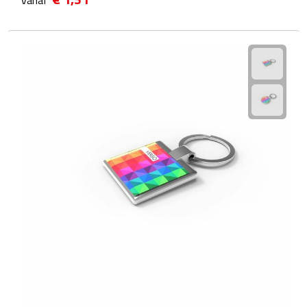
vanaf
Manicuresets
Naaisetjes
Parfum
Sieraden
Spiegels
Herenverzorging
Scheerapparaten & trimmers
Scheermesjes
Gezondheid