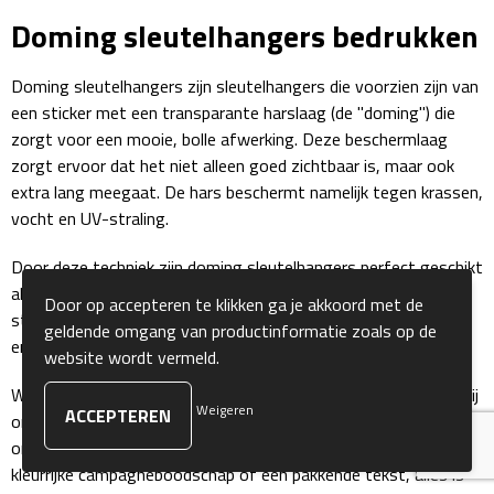
Doming sleutelhangers bedrukken
Sokken
Doming sleutelhangers zijn sleutelhangers die voorzien zijn van
Caps, Hoeden & Mutsen
een sticker met een transparante harslaag (de "doming") die
zorgt voor een mooie, bolle afwerking. Deze beschermlaag
Bandanas
zorgt ervoor dat het niet alleen goed zichtbaar is, maar ook
extra lang meegaat. De hars beschermt namelijk tegen krassen,
Caps
vocht en UV-straling.
Hoeden
Door deze techniek zijn doming sleutelhangers perfect geschikt
als promotiemateriaal. Ze zien er professioneel uit, voelen
Door op accepteren te klikken ga je akkoord met de
Mutsen
stevig aan en maken een blijvende indruk op klanten, partners
geldende omgang van productinformatie zoals op de
en relaties.
website wordt vermeld.
Oorwarmers
Wil je jouw doming sleutelhangers laten opvallen? Dan kun je bij
Weigeren
ons eenvoudig je doming sleutelhangers bedrukken met je eigen
Zonnekleppen
ontwerp. Of je nu kiest voor een strak bedrijfslogo, een
kleurrijke campagneboodschap of een pakkende tekst, alles is
Handschoenen & Sjaals