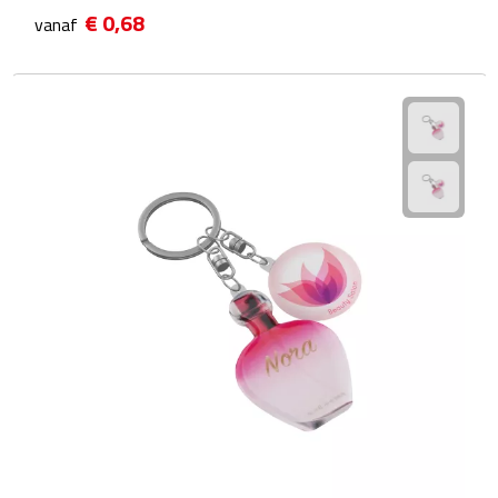
Matrozentassen
€ 0,68
vanaf
Reizen
Reisbekers
Opbergtasjes
Koffersloten
Bagageweegschalen
Bagageriemen
Bagagelabels
Reiskussens