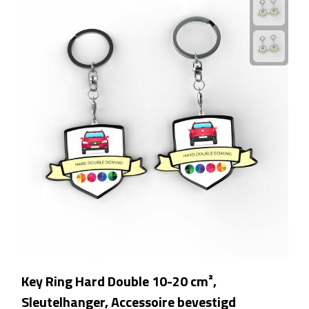
Linialen
Magneten
Muismatten
Pennen etui's
Pennenhouders
Puntenslijpers
Rekenmachines
Document- & Schrijfmappen
Key Ring Hard Double 10-20 cm²,
Documentmappen
Sleutelhanger, Accessoire bevestigd