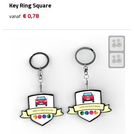
Key Ring Square
Waterflessen
€ 0,78
vanaf
Drinkglazen
Glazen & karaffen
Dubbelwandige glazen
Bierglazen
Champagneglazen
Cocktailglazen
Wijnglazen
Koffieglazen