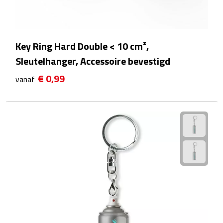
Theeglazen
Kopjes & Mokken
Key Ring Hard Double < 10 cm²,
Sleutelhanger, Accessoire bevestigd
Kopjes
€ 0,99
vanaf
Mokken
Schoteltjes
Thermossets
Kantoor & Zakelijk
Agenda's & Kalenders
Agenda's