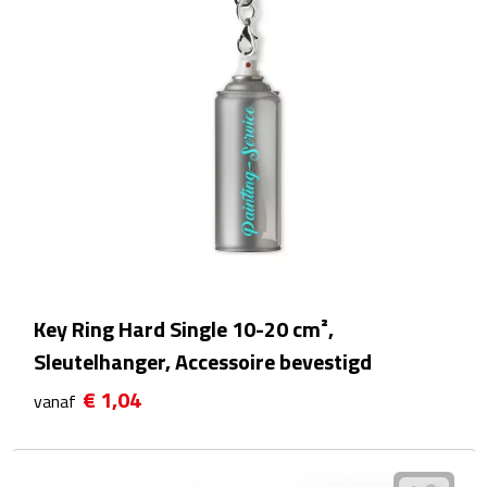
Bureauklokken
Bureaulampen
Bureau onderleggers
Bureau organizers
Bureausets
Bureau ventilatoren
Key Ring Hard Single 10-20 cm²,
Boekenleggers
Sleutelhanger, Accessoire bevestigd
€ 1,04
Briefopeners
vanaf
Gummen