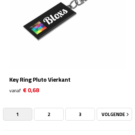
Sweaters
Fleecevesten
Vesten
Broeken
Korte broeken
Key Ring Pluto Vierkant
Lange broeken
€ 0,68
vanaf
Rokken
1
2
3
VOLGENDE
Ondergoed & Sokken
Ondergoed