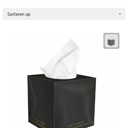
Giftcards
Business trolleys
Wellness Giftsets
Documententassen
Kledingtassen
Laptophoezen & -tassen
Tablettassen
Reistassen & Trolleys
Reistassen
Trolleys
Reistas trolleys