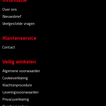
Informatie
Matrozentassen
Over ons
Reizen
Nieuwsbrief
Veelgestelde vragen
Reisbekers
Opbergtasjes
Klantenservice
Contact
Koffersloten
Bagageweegschalen
Veilig winkelen
Algemene voorwaarden
Bagageriemen
Cookieverklaring
Bagagelabels
Klachtenprocedure
Leveringsvoorwaarden
Reiskussens
Privacyverklaring