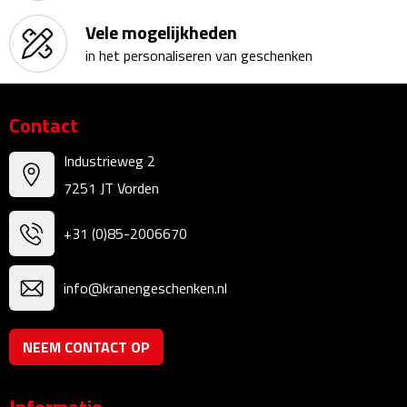
Sport- & Recreatietassen
Vele mogelijkheden
in het personaliseren van geschenken
Sporttassen
Schoenentassen
Contact
Fietstassen
Industrieweg 2
7251 JT Vorden
Koeltassen & koelboxen
+31 (0)85-2006670
Strandtassen
Picknick rugtassen
info@kranengeschenken.nl
Lunchtassen
NEEM CONTACT OP
Heuptassen