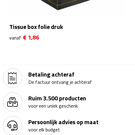
Reistassensets
Weekendtassen
Tissue box folie druk
Duffeltassen
€ 1,86
vanaf
Autotassen
Toilettassen
Betaling achteraf
Rugzakken
De factuur ontvang je achteraf
Rugzakken
Ruim 3.500 producten
voor een uniek geschenk
Laptop rugzakken
Persoonlijk advies op maat
Promo rugzakjes
voor elk budget