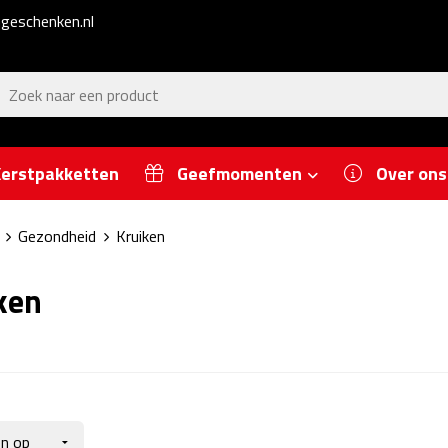
geschenken.nl
erstpakketten
Geefmomenten
Over ons
Gezondheid
Kruiken
ken