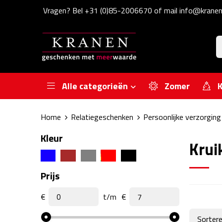
Vragen? Bel +31 (0)85-2006670 of mail info@kranen
Alle categorieën
Zomer
K
Home
Relatiegeschenken
Persoonlijke verzorging
Kleur
Krui
Prijs
€
t/m
€