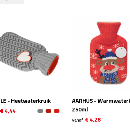
LE - Heetwaterkruik
AARHUS - Warmwaterk
250ml
€ 4,44
€ 4,28
vanaf