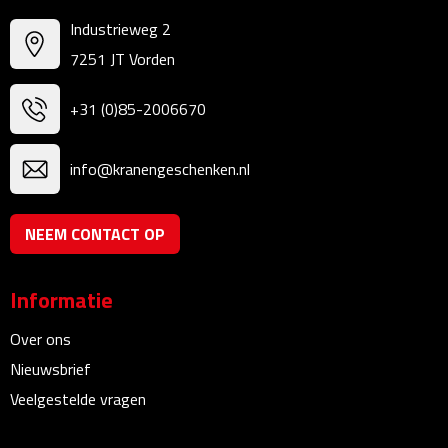
Industrieweg 2
Plastic bekers
7251 JT Vorden
Reisbekers
+31 (0)85-2006670
Thermosbekers
info@kranengeschenken.nl
Drinkflessen
NEEM CONTACT OP
Opvouwbare drinkfles
Drinkflessen met karabijnhaak
Informatie
Sportflessen
Over ons
Nieuwsbrief
Thermosflessen
Veelgestelde vragen
Waterflesjes