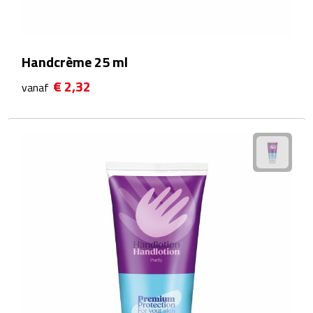
Reistassensets
Weekendtassen
Handcrème 25 ml
Duffeltassen
€ 2,32
vanaf
Autotassen
Toilettassen
Rugzakken
Rugzakken
Laptop rugzakken
Promo rugzakjes