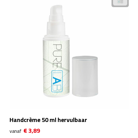
Rijbewijs- & kentekenhoezen
USB autoladers
Veiligheidshamers
Veiligheidssets
Zonneschermen
Fiets Accessoires
Fietsbellen
Handcrème 50 ml hervulbaar
Fietstassen
€ 3,89
vanaf
Fiets telefoonhouders