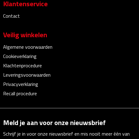
Klantenservice
Waterflessen
Contact
Drinkglazen
Veilig winkelen
Glazen & karaffen
Algemene voorwaarden
Dubbelwandige glazen
Cookieverklaring
Klachtenprocedure
Bierglazen
Leveringsvoorwaarden
Privacyverklaring
Champagneglazen
Recall procedure
Cocktailglazen
Wijnglazen
Meld je aan voor onze nieuwsbrief
Koffieglazen
Schrijf je in voor onze nieuwsbrief en mis nooit meer één van