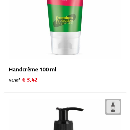
Matrozentassen
Reizen
Reisbekers
Opbergtasjes
Koffersloten
Handcrème 100 ml
Bagageweegschalen
€ 3,42
vanaf
Bagageriemen
Bagagelabels
Reiskussens