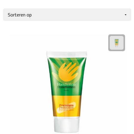
Giftcards
Business trolleys
Wellness Giftsets
Documententassen
Kledingtassen
Laptophoezen & -tassen
Tablettassen
Reistassen & Trolleys
Reistassen
Trolleys
Reistas trolleys