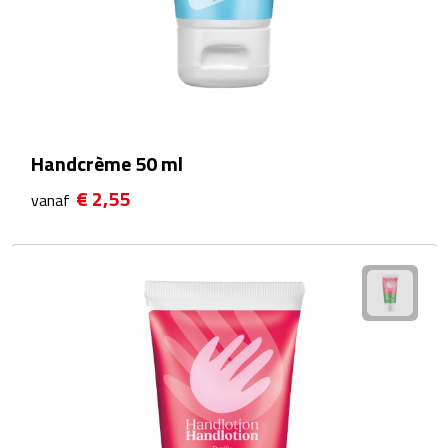
Sport- & Recreatietassen
Sporttassen
Schoenentassen
Fietstassen
Handcrème 50 ml
€ 2,55
vanaf
Koeltassen & koelboxen
Strandtassen
Picknick rugtassen
Lunchtassen
Heuptassen