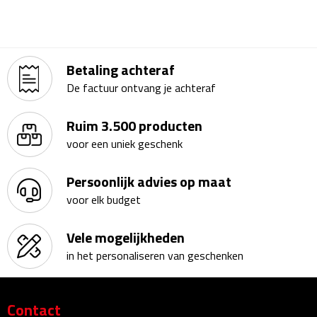
Fietspompen
Fietssloten
Betaling achteraf
De factuur ontvang je achteraf
Fietsverlichting
Ruim 3.500 producten
Fiets reparatiesets
voor een uniek geschenk
Zadelhoezen
Persoonlijk advies op maat
voor elk budget
Drinkwaren
Vele mogelijkheden
Drinkbekers
in het personaliseren van geschenken
Bekers
Contact
Bidons