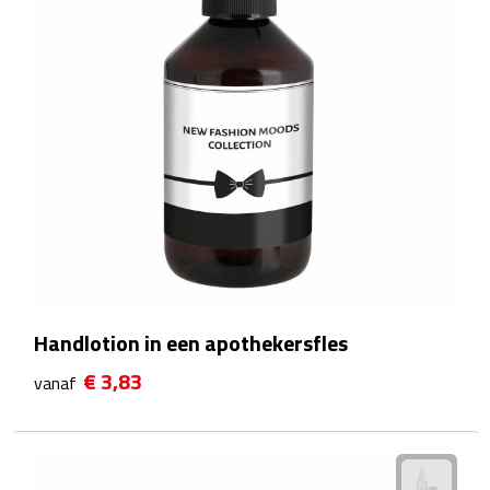
Reisstekkers
Reissetjes
Paspoorthouders
Auto Accessoires
Auto luchtverfrissers
Auto onderhoud
Auto organizers
Handlotion in een apothekersfles
€ 3,83
Auto telefoonhouders
vanaf
IJskrabbers
Parkeerschijven