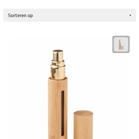
Giftcards
Business trolleys
Wellness Giftsets
Documententassen
Kledingtassen
Laptophoezen & -tassen
Tablettassen
Reistassen & Trolleys
Reistassen
Trolleys
Reistas trolleys