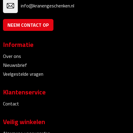
info@kranengeschenken.nl
Rijbewijs- & kentekenhoezen
NEEM CONTACT OP
USB autoladers
Veiligheidshamers
Informatie
Over ons
Veiligheidssets
Nieuwsbrief
Zonneschermen
Veelgestelde vragen
Fiets Accessoires
Klantenservice
Fietsbellen
Contact
Fietstassen
Veilig winkelen
Fiets telefoonhouders