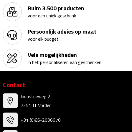
Reisstekkers
Ruim 3.500 producten
Reissetjes
voor een uniek geschenk
Paspoorthouders
Persoonlijk advies op maat
voor elk budget
Auto Accessoires
Vele mogelijkheden
Auto luchtverfrissers
in het personaliseren van geschenken
Auto onderhoud
Contact
Auto organizers
Industrieweg 2
Auto telefoonhouders
7251 JT Vorden
IJskrabbers
+31 (0)85-2006670
Parkeerschijven