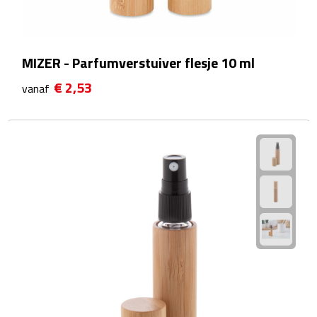
Reistassensets
Weekendtassen
MIZER - Parfumverstuiver flesje 10 ml
Duffeltassen
€ 2,53
vanaf
Autotassen
Toilettassen
Rugzakken
Rugzakken
Laptop rugzakken
Promo rugzakjes