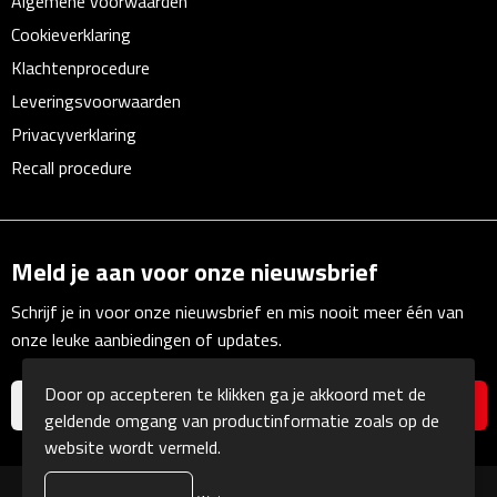
Algemene voorwaarden
Cookieverklaring
Fietspompen
Klachtenprocedure
Fietssloten
Leveringsvoorwaarden
Privacyverklaring
Fietsverlichting
Recall procedure
Fiets reparatiesets
Zadelhoezen
Meld je aan voor onze nieuwsbrief
Schrijf je in voor onze nieuwsbrief en mis nooit meer één van
Drinkwaren
onze leuke aanbiedingen of updates.
Drinkbekers
Door op accepteren te klikken ga je akkoord met de
geldende omgang van productinformatie zoals op de
Bekers
website wordt vermeld.
Bidons