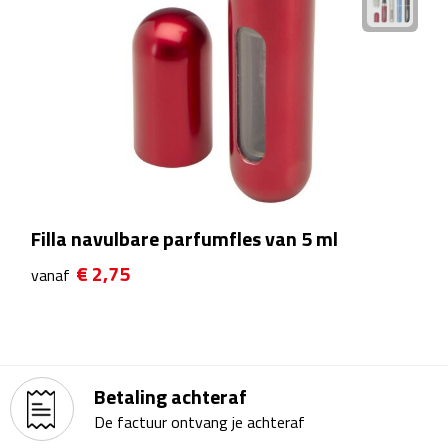
Matrozentassen
Reizen
Reisbekers
Opbergtasjes
Koffersloten
Filla navulbare parfumfles van 5 ml
Bagageweegschalen
€ 2,75
vanaf
Bagageriemen
Bagagelabels
Betaling achteraf
Reiskussens
De factuur ontvang je achteraf