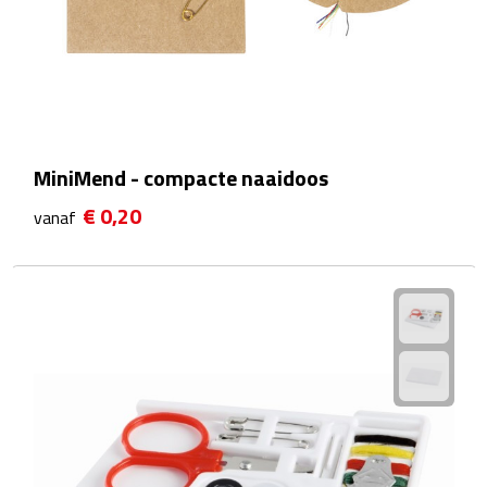
Sport- & Recreatietassen
Sporttassen
Schoenentassen
Fietstassen
MiniMend - compacte naaidoos
€ 0,20
vanaf
Koeltassen & koelboxen
Strandtassen
Picknick rugtassen
Lunchtassen
Heuptassen