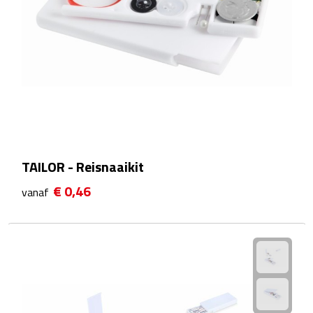
Matrozentassen
Reizen
Reisbekers
Opbergtasjes
Koffersloten
TAILOR - Reisnaaikit
Bagageweegschalen
€ 0,46
vanaf
Bagageriemen
Bagagelabels
Reiskussens