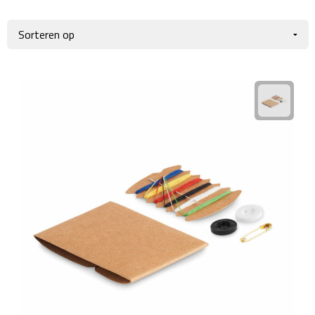
Giftcards
Business trolleys
Wellness Giftsets
Documententassen
Kledingtassen
Laptophoezen & -tassen
Tablettassen
Reistassen & Trolleys
Reistassen
Trolleys
Reistas trolleys