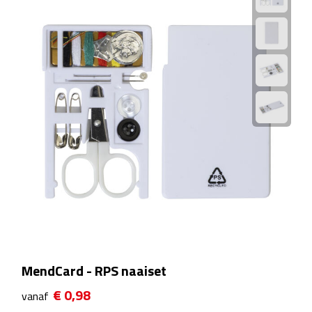
Rijbewijs- & kentekenhoezen
USB autoladers
Veiligheidshamers
Veiligheidssets
Zonneschermen
Fiets Accessoires
Fietsbellen
MendCard - RPS naaiset
Fietstassen
€ 0,98
vanaf
Fiets telefoonhouders