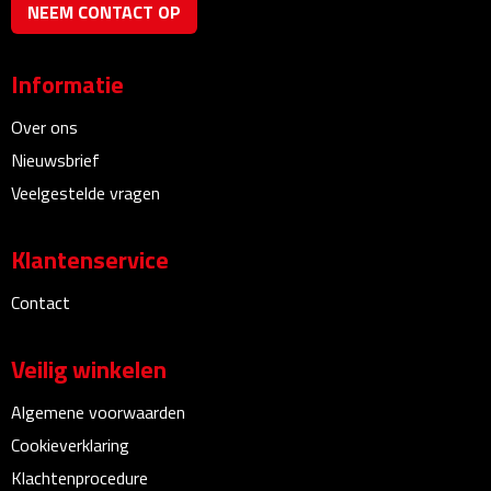
NEEM CONTACT OP
Bureauklokken
Bureaulampen
Informatie
Over ons
Bureau onderleggers
Nieuwsbrief
Bureau organizers
Veelgestelde vragen
Bureausets
Klantenservice
Bureau ventilatoren
Contact
Boekenleggers
Veilig winkelen
Briefopeners
Algemene voorwaarden
Cookieverklaring
Gummen
Klachtenprocedure