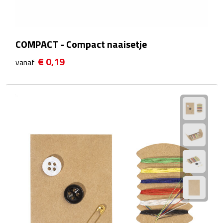
Reistassensets
Weekendtassen
COMPACT - Compact naaisetje
Duffeltassen
€ 0,19
vanaf
Autotassen
Toilettassen
Rugzakken
Rugzakken
Laptop rugzakken
Promo rugzakjes