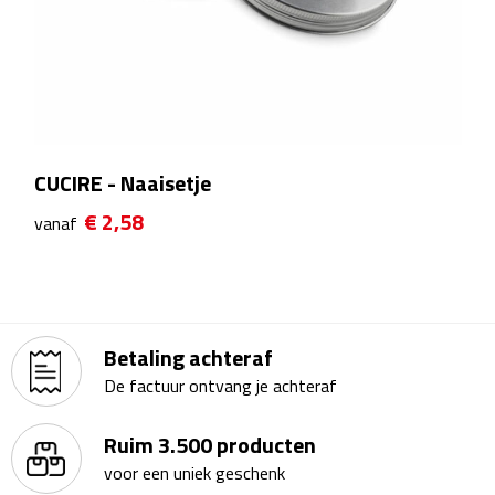
Theeglazen
Kopjes & Mokken
Kopjes
CUCIRE - Naaisetje
Mokken
€ 2,58
vanaf
Schoteltjes
Thermossets
Betaling achteraf
Kantoor & Zakelijk
De factuur ontvang je achteraf
Agenda's & Kalenders
Ruim 3.500 producten
Agenda's
voor een uniek geschenk