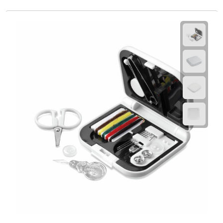
Fietspompen
Fietssloten
Fietsverlichting
Fiets reparatiesets
Zadelhoezen
Drinkwaren
Drinkbekers
Bekers
Bidons