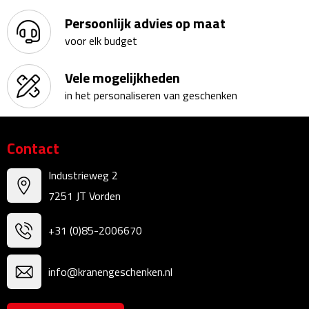
Kalenders
Persoonlijk advies op maat
voor elk budget
Beurs & Evenementen
Vele mogelijkheden
Banners
in het personaliseren van geschenken
Barmatten
Contact
Naambadges & naamkaarthouders
Industrieweg 2
Stickers
7251 JT Vorden
Visitekaartjes
+31 (0)85-2006670
Vlaggen
info@kranengeschenken.nl
Bureau Toebehoren