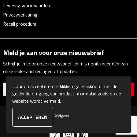
Linialen
Leveringsvoorwaarden
Privacyverklaring
Magneten
Recall procedure
Muismatten
Pennen etui's
Meld je aan voor onze nieuwsbrief
Schrijf je in voor onze nieuwsbrief en mis nooit meer één van
Pennenhouders
onze leuke aanbiedingen of updates.
Puntenslijpers
Door op accepteren te klikken ga je akkoord met de
geldende omgang van productinformatie zoals op de
Rekenmachines
website wordt vermeld.
Document- & Schrijfmappen
Weigeren
© Copyright Kranengeschenken 2026
Documentmappen