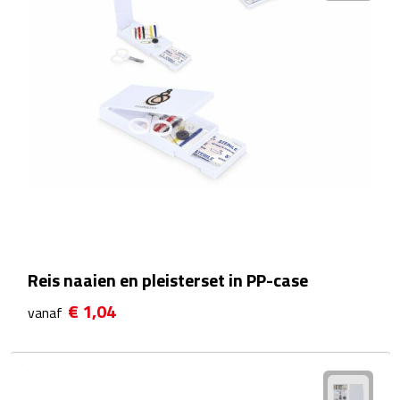
Reisstekkers
Reissetjes
Paspoorthouders
Auto Accessoires
Auto luchtverfrissers
Auto onderhoud
Auto organizers
Reis naaien en pleisterset in PP-case
€ 1,04
Auto telefoonhouders
vanaf
IJskrabbers
Parkeerschijven