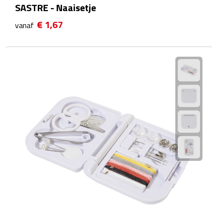
SASTRE - Naaisetje
Plastic bekers
€ 1,67
vanaf
Reisbekers
Thermosbekers
Drinkflessen
Opvouwbare drinkfles
Drinkflessen met karabijnhaak
Sportflessen
Thermosflessen
Waterflesjes