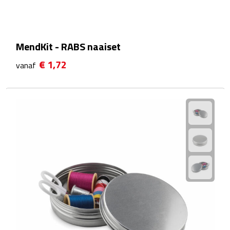
Waterflessen
Drinkglazen
MendKit - RABS naaiset
€ 1,72
vanaf
Glazen & karaffen
Dubbelwandige glazen
Bierglazen
Champagneglazen
Cocktailglazen
Wijnglazen
Koffieglazen