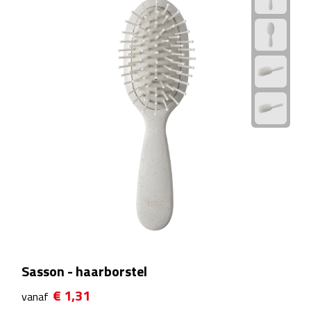
Linialen
Magneten
Muismatten
Pennen etui's
Pennenhouders
Puntenslijpers
Rekenmachines
Document- & Schrijfmappen
Sasson - haarborstel
Documentmappen
€ 1,31
vanaf