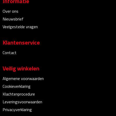
Informatie
Over ons
Powerbanks
Nieuwsbrief
Oplaadkabels
Veelgestelde vragen
Kabel organizers
Klantenservice
USB
Contact
USB sticks
Veilig winkelen
USB hubs
Algemene voorwaarden
Cookieverklaring
USB stekkers
Klachtenprocedure
Outdoor & Vrije Tijd
Leveringsvoorwaarden
Privacyverklaring
Camping