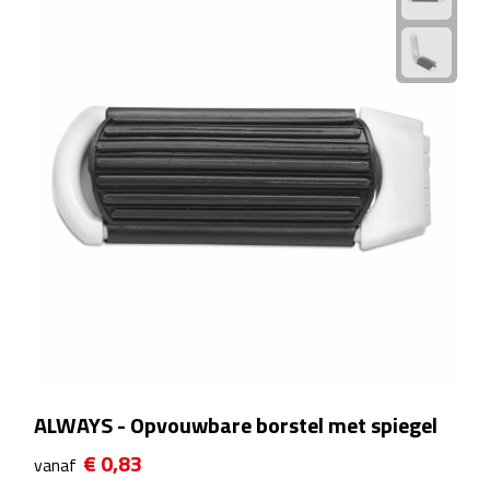
Rijbewijs- & kentekenhoezen
USB autoladers
Veiligheidshamers
Veiligheidssets
Zonneschermen
Fiets Accessoires
Fietsbellen
ALWAYS - Opvouwbare borstel met spiegel
Fietstassen
€ 0,83
vanaf
Fiets telefoonhouders