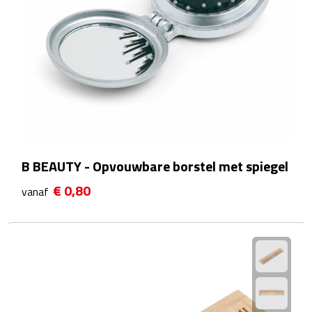
Matrozentassen
Reizen
Reisbekers
Opbergtasjes
Koffersloten
B BEAUTY - Opvouwbare borstel met spiegel
Bagageweegschalen
€ 0,80
vanaf
Bagageriemen
Bagagelabels
Reiskussens