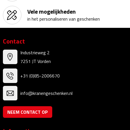
Telefoonaccessoires
Vele mogelijkheden
Telefoonstandaards
in het personaliseren van geschenken
Telefoonhoezen
Contact
Lanyards
Industrieweg 2
Selfie sticks
7251 JT Vorden
Smartwatches
+31 (0)85-2006670
Sporthorloges
info@kranengeschenken.nl
Opladers
NEEM CONTACT OP
Draadloze opladers
Zonne energie opladers