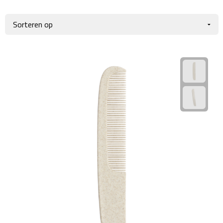
Giftcards
Business trolleys
Wellness Giftsets
Documententassen
Kledingtassen
Laptophoezen & -tassen
Tablettassen
Reistassen & Trolleys
Reistassen
Trolleys
Reistas trolleys