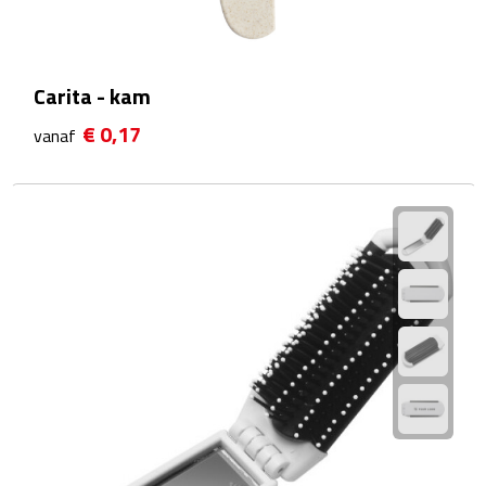
Reistassensets
Weekendtassen
Carita - kam
Duffeltassen
€ 0,17
vanaf
Autotassen
Toilettassen
Rugzakken
Rugzakken
Laptop rugzakken
Promo rugzakjes