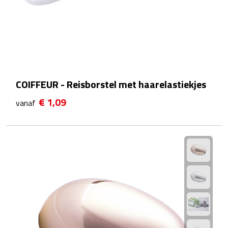
Theeglazen
Kopjes & Mokken
Kopjes
COIFFEUR - Reisborstel met haarelastiekjes
Mokken
€ 1,09
vanaf
Schoteltjes
Thermossets
Kantoor & Zakelijk
Agenda's & Kalenders
Agenda's