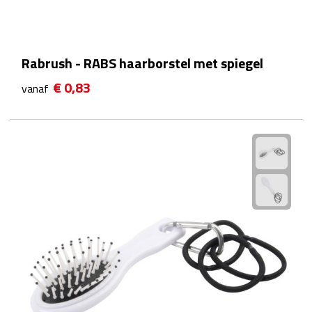
Waterflessen
Drinkglazen
Rabrush - RABS haarborstel met spiegel
€ 0,83
vanaf
Glazen & karaffen
Dubbelwandige glazen
Bierglazen
Champagneglazen
Cocktailglazen
Wijnglazen
Koffieglazen