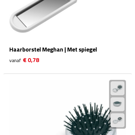
Sport- & Recreatietassen
Sporttassen
Schoenentassen
Fietstassen
Haarborstel Meghan | Met spiegel
€ 0,78
vanaf
Koeltassen & koelboxen
Strandtassen
Picknick rugtassen
Lunchtassen
Heuptassen