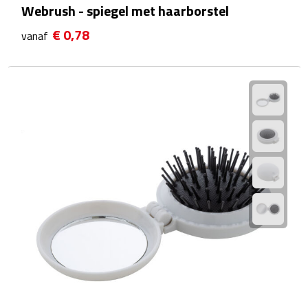
Webrush - spiegel met haarborstel
Plastic bekers
€ 0,78
vanaf
Reisbekers
Thermosbekers
Drinkflessen
Opvouwbare drinkfles
Drinkflessen met karabijnhaak
Sportflessen
Thermosflessen
Waterflesjes