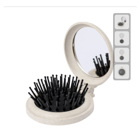
Fietspompen
Fietssloten
Fietsverlichting
Fiets reparatiesets
Zadelhoezen
Drinkwaren
Drinkbekers
Bekers
Bidons