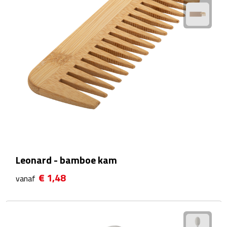
Bureauklokken
Bureaulampen
Bureau onderleggers
Bureau organizers
Bureausets
Bureau ventilatoren
Leonard - bamboe kam
Boekenleggers
€ 1,48
vanaf
Briefopeners
Gummen