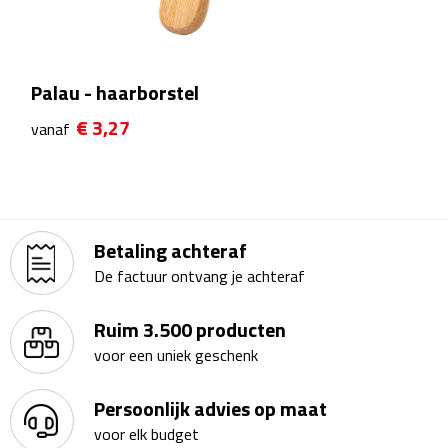
Bluetooth speakers
Multifunctionele speakers
Palau - haarborstel
Waterbestendige speakers
€ 3,27
vanaf
Noodradio's
Radio's
Betaling achteraf
Laptopaccessoires
De factuur ontvang je achteraf
Laptopstandaards
Ruim 3.500 producten
Muizen
voor een uniek geschenk
Overige laptopaccessoires
Persoonlijk advies op maat
voor elk budget