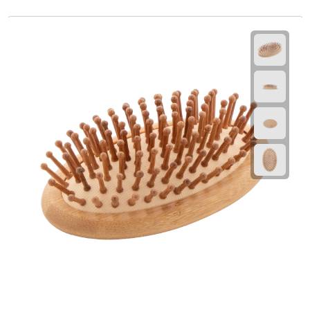
Multifunctionele documentmappen
Schrijfmappen
Multifunctionele schrijfmappen
Klemborden
Notitieboeken en Schriften
Memo's
Memoboekjes
Memo sets
Unieke memo's