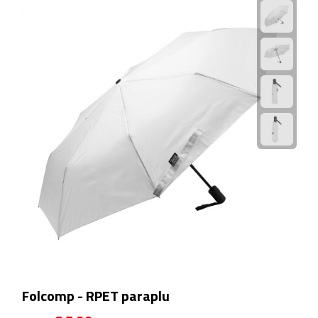
Hygiëne
Desinfectie
Handcrèmes
Lipbalsems
Tandenborstels
Tissues
Tissuehouders
Wattenstaafjes en watjes
Wet wipes
Folcomp - RPET paraplu
Kleding & Caps