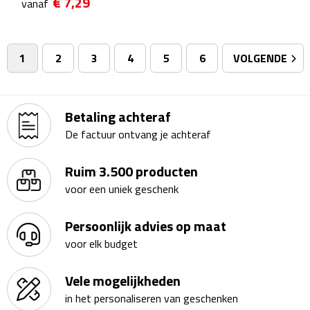
€ 7,29
vanaf
Badtextiel & Douche
1
2
3
4
5
6
VOLGENDE
Badjassen
Badmatten
Betaling achteraf
De factuur ontvang je achteraf
Handdoeken
Ruim 3.500 producten
Pantoffels & slippers
voor een uniek geschenk
Washandjes
Persoonlijk advies op maat
Bovenkleding
voor elk budget
Bodywarmers
Vele mogelijkheden
in het personaliseren van geschenken
Overhemden