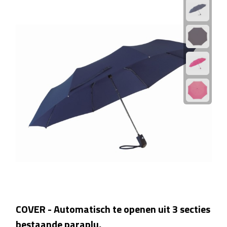
Bluetooth speakers
Multifunctionele speakers
Waterbestendige speakers
Noodradio's
Radio's
Laptopaccessoires
Laptopstandaards
Muizen
Overige laptopaccessoires
COVER - Automatisch te openen uit 3 secties
bestaande paraplu,