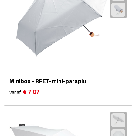
Manicuresets
Naaisetjes
Parfum
Sieraden
Spiegels
Herenverzorging
Miniboo - RPET-mini-paraplu
€ 7,07
vanaf
Scheerapparaten & trimmers
Scheermesjes
Gezondheid