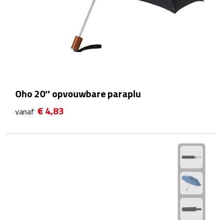
Waterflessen
Drinkglazen
Glazen & karaffen
Dubbelwandige glazen
Oho 20'' opvouwbare paraplu
€ 4,83
vanaf
Bierglazen
Champagneglazen
Cocktailglazen
Wijnglazen
Koffieglazen