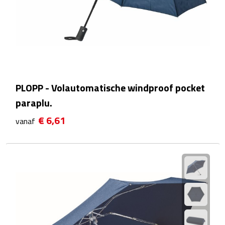
Camping hulpmiddelen
Campinglampen
Campingstoeltjes
PLOPP - Volautomatische windproof pocket
Slaapzakken
paraplu.
€ 6,61
vanaf
Picknick
Picknickmanden
Picknickkleden
Picknick rugtassen
Thermoskannen