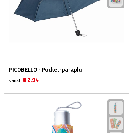
Sport- & Recreatietassen
Sporttassen
Schoenentassen
Fietstassen
Koeltassen & koelboxen
PICOBELLO - Pocket-paraplu
Strandtassen
€ 2,94
vanaf
Picknick rugtassen
Lunchtassen
Heuptassen