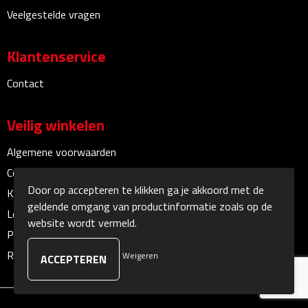
Veelgestelde vragen
Sokken
Klantenservice
Caps, Hoeden & Mutsen
Contact
Bandanas
Veilig winkelen
Caps
Algemene voorwaarden
Hoeden
Cookieverklaring
Door op accepteren te klikken ga je akkoord met de
Klachtenprocedure
Mutsen
geldende omgang van productinformatie zoals op de
Leveringsvoorwaarden
website wordt vermeld.
Oorwarmers
Privacyverklaring
Recall procedure
Weigeren
Zonnekleppen
Handschoenen & Sjaals