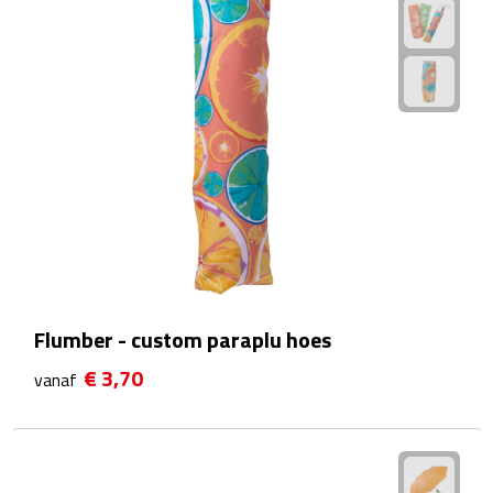
Matrozentassen
Reizen
Reisbekers
Opbergtasjes
Koffersloten
Bagageweegschalen
Bagageriemen
Flumber - custom paraplu hoes
€ 3,70
vanaf
Bagagelabels
Reiskussens