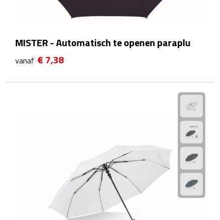
Wellness Giftsets
JANZEN
MISTER - Automatisch te openen paraplu
€ 7,38
Marie-Stella-Maris
vanaf
Rituals
Overige giftsets
Douche & Bad
Badeendjes
Badzout
Bodylotions