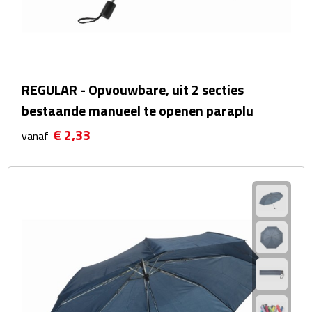
Reistassensets
Weekendtassen
Duffeltassen
REGULAR - Opvouwbare, uit 2 secties
bestaande manueel te openen paraplu
Autotassen
€ 2,33
vanaf
Toilettassen
Rugzakken
Rugzakken
Laptop rugzakken
Promo rugzakjes