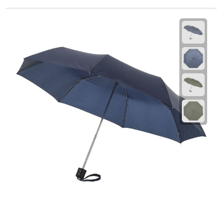
Rijbewijs- & kentekenhoezen
USB autoladers
Veiligheidshamers
Veiligheidssets
Zonneschermen
Fiets Accessoires
Fietsbellen
Fietstassen
Fiets telefoonhouders