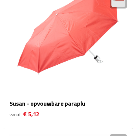
Kalenders
Beurs & Evenementen
Banners
Barmatten
Naambadges & naamkaarthouders
Stickers
Visitekaartjes
Susan - opvouwbare paraplu
Vlaggen
€ 5,12
vanaf
Bureau Toebehoren