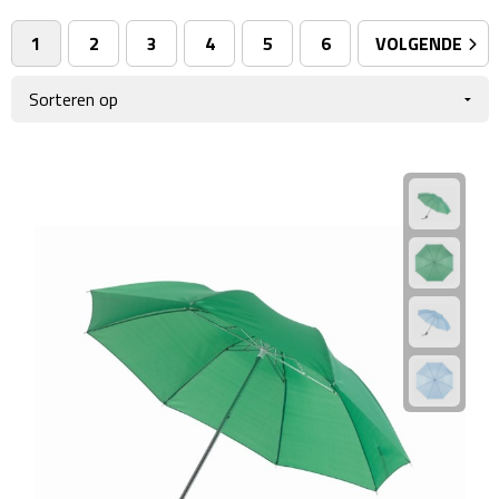
Giftcards
Business trolleys
1
2
3
4
5
6
VOLGENDE
Wellness Giftsets
Documententassen
Kledingtassen
Laptophoezen & -tassen
Tablettassen
Reistassen & Trolleys
Reistassen
Trolleys
Reistas trolleys