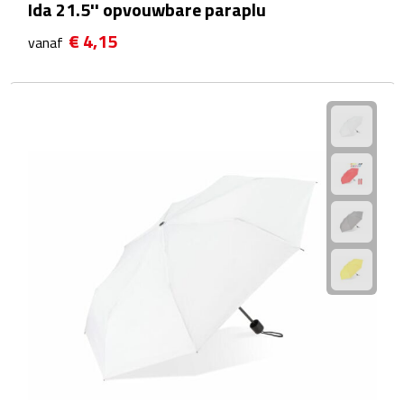
Ida 21.5'' opvouwbare paraplu
Fietspompen
€ 4,15
vanaf
Fietssloten
Fietsverlichting
Fiets reparatiesets
Zadelhoezen
Drinkwaren
Drinkbekers
Bekers
Bidons