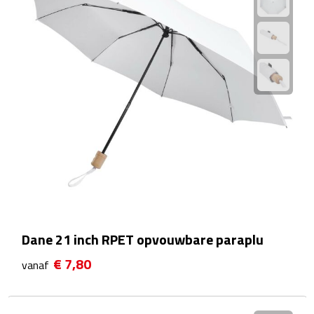
EHBO
Gezichtsmaskers & mondkapjes
Heatpacks
Koelpacks
Kruiken
Massage
Pillendoosjes
Dane 21 inch RPET opvouwbare paraplu
Pleisters
€ 7,80
vanaf
Weegschalen