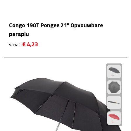
Plastic bekers
Congo 190T Pongee 21" Opvouwbare
Reisbekers
paraplu
Thermosbekers
€ 4,23
vanaf
Drinkflessen
Opvouwbare drinkfles
Drinkflessen met karabijnhaak
Sportflessen
Thermosflessen
Waterflesjes