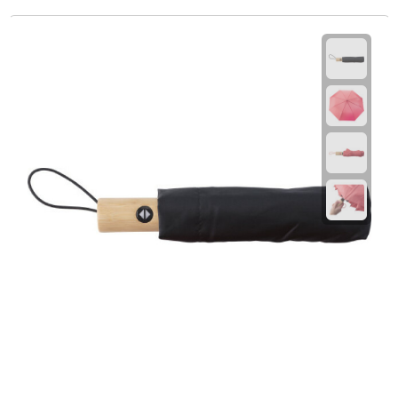
Strandlakens
Strandtassen
Strandstoelen
Strandspellen
Strandmatten
Strandtenten
Vliegers
Vrije Tijd
BBQ