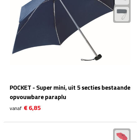
Voedselcontainers
Sport
Bidons
Fitness
Proteïne shakers
POCKET - Super mini, uit 5 secties bestaande
Sportmaterialen
opvouwbare paraplu
Sportarmbanden
€ 6,85
vanaf
Sporthanddoeken
Sporthorloges