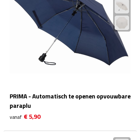
Zelfklevende memo's
Kubusblokken
Gadgets
Hoofdtelefoons
Bluetooth hoofdtelefoons
Bedrade hoofdtelefoons
Bluetooth audio oordopjes
PRIMA - Automatisch te openen opvouwbare
paraplu
Bedrade audio oordopjes
€ 5,90
vanaf
Speakers