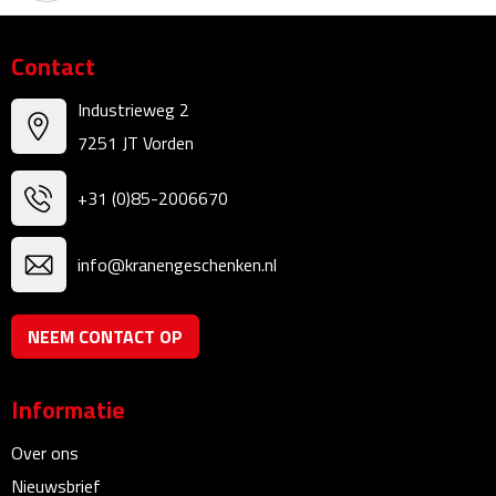
Sweaters
Contact
Fleecevesten
Industrieweg 2
7251 JT Vorden
Vesten
+31 (0)85-2006670
Broeken
info@kranengeschenken.nl
Korte broeken
Lange broeken
NEEM CONTACT OP
Rokken
Informatie
Ondergoed & Sokken
Over ons
Nieuwsbrief
Ondergoed