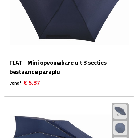
Multifunctionele documentmappen
Schrijfmappen
Multifunctionele schrijfmappen
Klemborden
FLAT - Mini opvouwbare uit 3 secties
Notitieboeken en Schriften
bestaande paraplu
Memo's
€ 5,87
vanaf
Memoboekjes
Memo sets
Unieke memo's