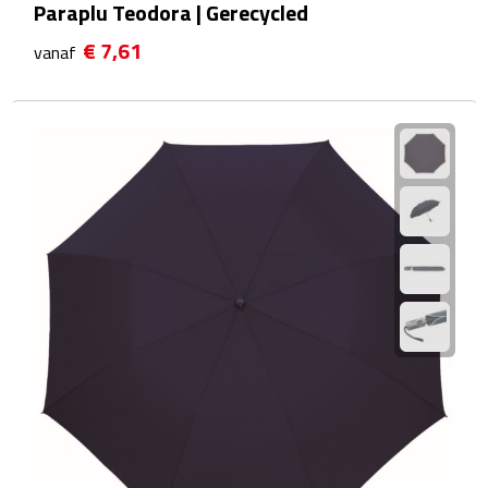
Paraplu Teodora | Gerecycled
After Sun crèmes
€ 7,61
vanaf
Badminton
Handwaaiers
Hangmatten
Heupflessen
Verrekijkers
Zonnebrand
Zonnebrillen
Persoonlijke verzorging