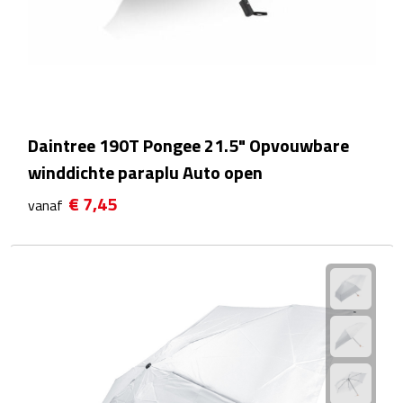
Douchegels
Douche timers
Pantoffels & slippers
Daintree 190T Pongee 21.5" Opvouwbare
Shampoo & conditioners
winddichte paraplu Auto open
Sponzen & borstels
€ 7,45
vanaf
Zeepjes
Damesverzorging
Borstels
Make up tools