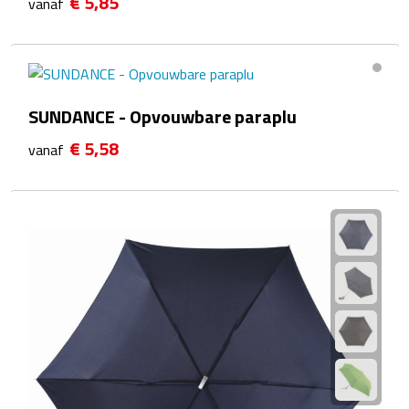
€ 5,85
vanaf
Linialen
Magneten
Muismatten
SUNDANCE - Opvouwbare paraplu
€ 5,58
Pennen etui's
vanaf
Pennenhouders
Puntenslijpers
Rekenmachines
Document- & Schrijfmappen
Documentmappen