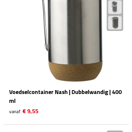
Reisstekkers
Reissetjes
Paspoorthouders
Auto Accessoires
Auto luchtverfrissers
Auto onderhoud
Auto organizers
Voedselcontainer Nash | Dubbelwandig | 400
ml
Auto telefoonhouders
€ 9,55
vanaf
IJskrabbers
Parkeerschijven