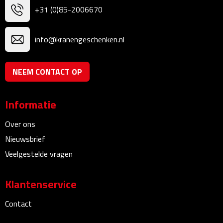
Linialen
+31 (0)85-2006670
Magneten
info@kranengeschenken.nl
Muismatten
NEEM CONTACT OP
Pennen etui's
Informatie
Pennenhouders
Over ons
Puntenslijpers
Nieuwsbrief
Veelgestelde vragen
Rekenmachines
Document- & Schrijfmappen
Klantenservice
Contact
Documentmappen