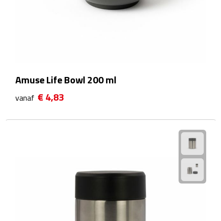
Sport- & Recreatietassen
Sporttassen
Schoenentassen
Amuse Life Bowl 200 ml
Fietstassen
€ 4,83
vanaf
Koeltassen & koelboxen
Strandtassen
Picknick rugtassen
Lunchtassen
Heuptassen