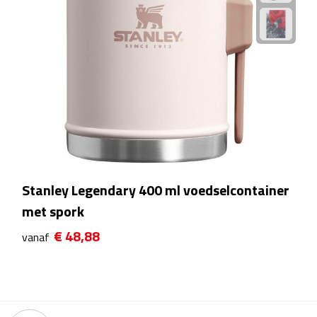
Kalenders
Beurs & Evenementen
Banners
Barmatten
Naambadges & naamkaarthouders
Stanley Legendary 400 ml voedselcontainer
Stickers
met spork
Visitekaartjes
€ 48,88
vanaf
Vlaggen
Bureau Toebehoren