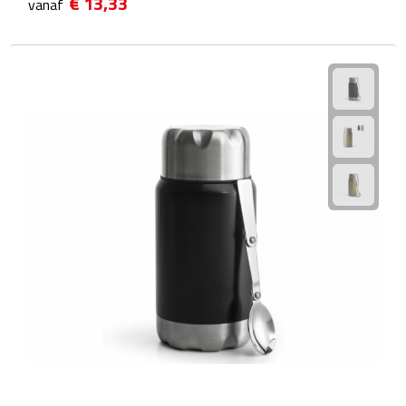
€ 13,33
vanaf
Fietspompen
Fietssloten
Fietsverlichting
Fiets reparatiesets
Zadelhoezen
Drinkwaren
Drinkbekers
Bekers
Bidons