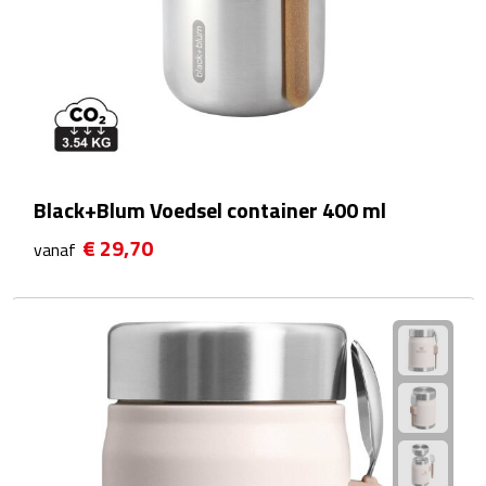
Theeglazen
Kopjes & Mokken
Kopjes
Mokken
Black+Blum Voedsel container 400 ml
Schoteltjes
€ 29,70
vanaf
Thermossets
Kantoor & Zakelijk
Agenda's & Kalenders
Agenda's