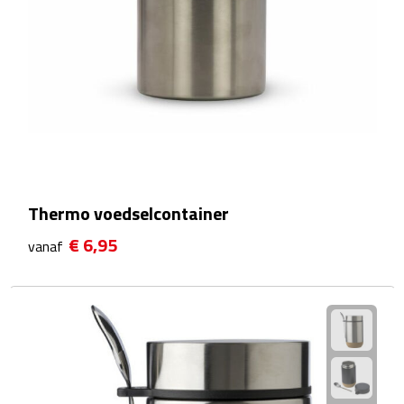
Matrozentassen
Reizen
Reisbekers
Opbergtasjes
Koffersloten
Thermo voedselcontainer
Bagageweegschalen
€ 6,95
vanaf
Bagageriemen
Bagagelabels
Reiskussens