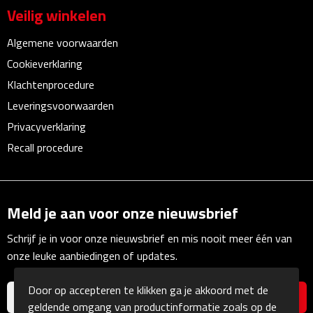
Multifunctionele documentmappen
Veilig winkelen
Schrijfmappen
Algemene voorwaarden
Cookieverklaring
Multifunctionele schrijfmappen
Klachtenprocedure
Leveringsvoorwaarden
Klemborden
Privacyverklaring
Notitieboeken en Schriften
Recall procedure
Memo's
Meld je aan voor onze nieuwsbrief
Memoboekjes
Schrijf je in voor onze nieuwsbrief en mis nooit meer één van
Memo sets
onze leuke aanbiedingen of updates.
Unieke memo's
Door op accepteren te klikken ga je akkoord met de
geldende omgang van productinformatie zoals op de