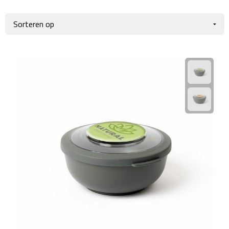
Giftcards
Business trolleys
Wellness Giftsets
Documententassen
Kledingtassen
Laptophoezen & -tassen
Tablettassen
Reistassen & Trolleys
Reistassen
Trolleys
Reistas trolleys