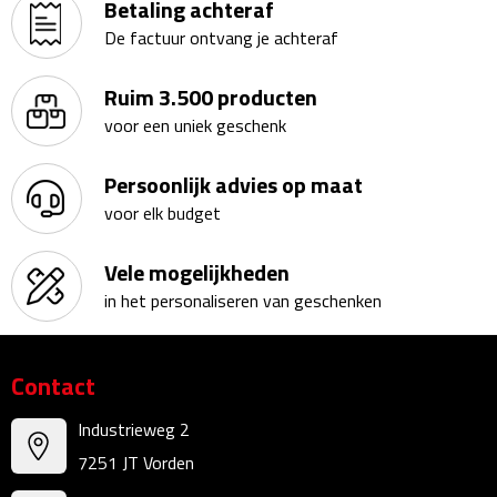
Betaling achteraf
Bureauklokken
De factuur ontvang je achteraf
Bureaulampen
Ruim 3.500 producten
voor een uniek geschenk
Bureau onderleggers
Persoonlijk advies op maat
Bureau organizers
voor elk budget
Bureausets
Vele mogelijkheden
Bureau ventilatoren
in het personaliseren van geschenken
Boekenleggers
Contact
Briefopeners
Industrieweg 2
Gummen
7251 JT Vorden