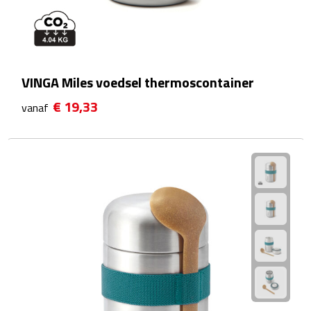
Waterflessen
Drinkglazen
VINGA Miles voedsel thermoscontainer
Glazen & karaffen
€ 19,33
vanaf
Dubbelwandige glazen
Bierglazen
Champagneglazen
Cocktailglazen
Wijnglazen
Koffieglazen