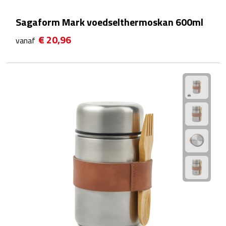
Plastic bekers
Sagaform Mark voedselthermoskan 600ml
€ 20,96
vanaf
Reisbekers
Thermosbekers
Drinkflessen
Opvouwbare drinkfles
Drinkflessen met karabijnhaak
Sportflessen
Thermosflessen
Waterflesjes