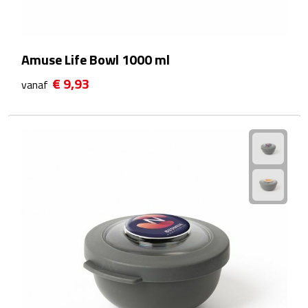
Reistassensets
Weekendtassen
Amuse Life Bowl 1000 ml
Duffeltassen
€ 9,93
vanaf
Autotassen
Toilettassen
Rugzakken
Rugzakken
Laptop rugzakken
Promo rugzakjes