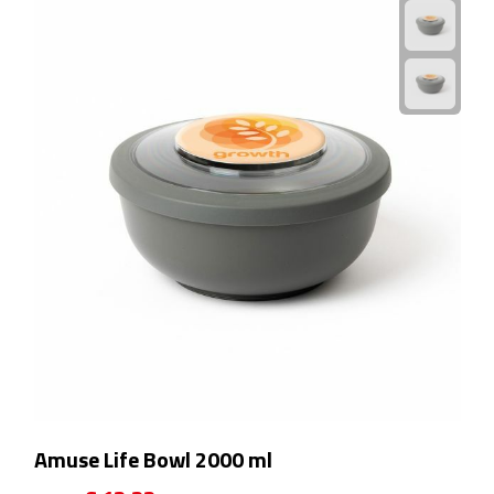
Rijbewijs- & kentekenhoezen
USB autoladers
Veiligheidshamers
Veiligheidssets
Zonneschermen
Fiets Accessoires
Fietsbellen
Fietstassen
Amuse Life Bowl 2000 ml
Fiets telefoonhouders