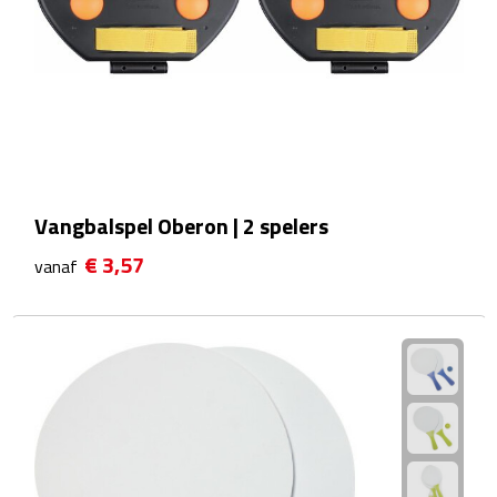
Sport- & Recreatietassen
Sporttassen
Schoenentassen
Fietstassen
Vangbalspel Oberon | 2 spelers
Koeltassen & koelboxen
€ 3,57
vanaf
Strandtassen
Picknick rugtassen
Lunchtassen
Heuptassen