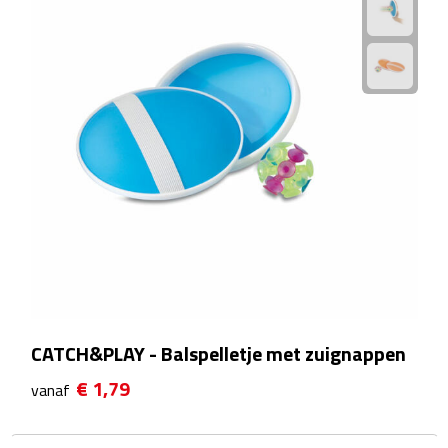
Reisstekkers
Reissetjes
Paspoorthouders
Auto Accessoires
Auto luchtverfrissers
Auto onderhoud
Auto organizers
Auto telefoonhouders
CATCH&PLAY - Balspelletje met zuignappen
€ 1,79
vanaf
IJskrabbers
Parkeerschijven