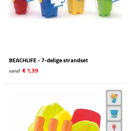
Theeglazen
Kopjes & Mokken
Kopjes
Mokken
BEACHLIFE - 7-delige strandset
Schoteltjes
€ 1,39
vanaf
Thermossets
Kantoor & Zakelijk
Agenda's & Kalenders
Agenda's