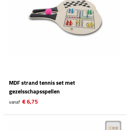
Douchegels
Douche timers
Pantoffels & slippers
Shampoo & conditioners
Sponzen & borstels
Zeepjes
MDF strand tennis set met
gezelsschapsspellen
Damesverzorging
€ 6,75
vanaf
Borstels
Make up tools