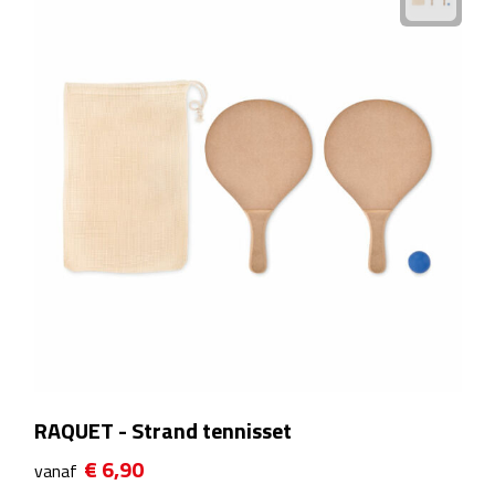
Manicuresets
Naaisetjes
Parfum
Sieraden
Spiegels
Herenverzorging
Scheerapparaten & trimmers
Scheermesjes
RAQUET - Strand tennisset
Gezondheid
€ 6,90
vanaf