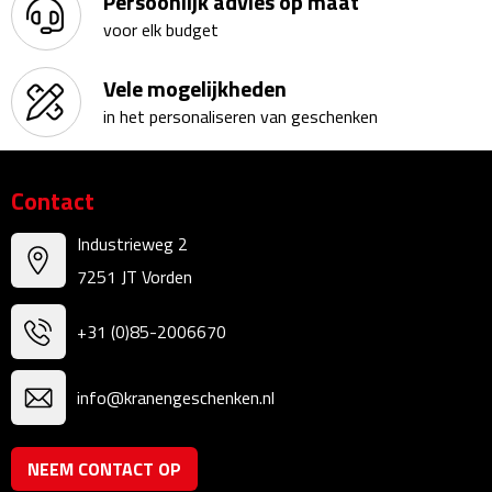
Persoonlijk advies op maat
voor elk budget
Sweaters
Vele mogelijkheden
Fleecevesten
in het personaliseren van geschenken
Vesten
Contact
Broeken
Industrieweg 2
Korte broeken
7251 JT Vorden
Lange broeken
+31 (0)85-2006670
Rokken
info@kranengeschenken.nl
Ondergoed & Sokken
NEEM CONTACT OP
Ondergoed