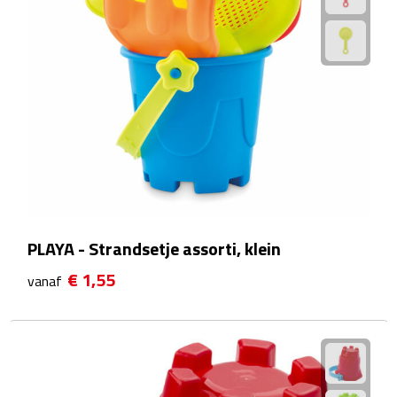
Kalenders
Beurs & Evenementen
Banners
Barmatten
Naambadges & naamkaarthouders
Stickers
PLAYA - Strandsetje assorti, klein
€ 1,55
vanaf
Visitekaartjes
Vlaggen
Bureau Toebehoren