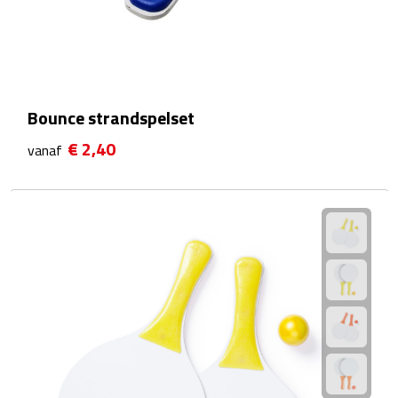
Bluetooth speakers
Multifunctionele speakers
Waterbestendige speakers
Bounce strandspelset
Noodradio's
€ 2,40
vanaf
Radio's
Laptopaccessoires
Laptopstandaards
Muizen
Overige laptopaccessoires