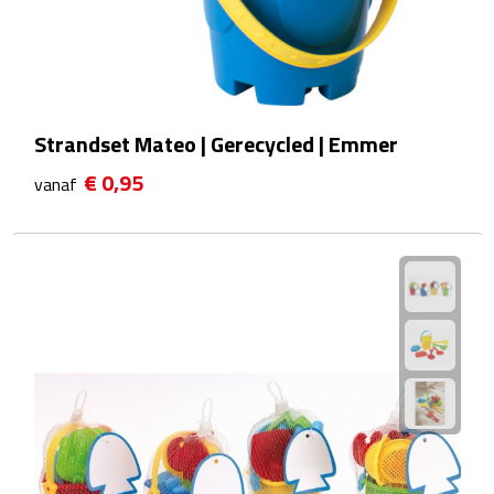
Waterflessen
Drinkglazen
Strandset Mateo | Gerecycled | Emmer
Glazen & karaffen
€ 0,95
vanaf
Dubbelwandige glazen
Bierglazen
Champagneglazen
Cocktailglazen
Wijnglazen
Koffieglazen