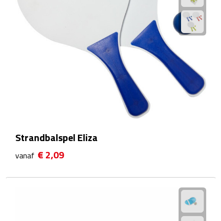
Matrozentassen
Reizen
Reisbekers
Opbergtasjes
Koffersloten
Bagageweegschalen
Strandbalspel Eliza
Bagageriemen
€ 2,09
vanaf
Bagagelabels
Reiskussens