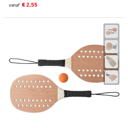
€ 2,55
vanaf
Fietspompen
Fietssloten
Fietsverlichting
Fiets reparatiesets
Zadelhoezen
Drinkwaren
Drinkbekers
Bekers
Bidons