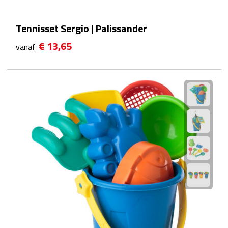
Plastic bekers
Tennisset Sergio | Palissander
Reisbekers
€ 13,65
vanaf
Thermosbekers
Drinkflessen
Opvouwbare drinkfles
Drinkflessen met karabijnhaak
Sportflessen
Thermosflessen
Waterflesjes