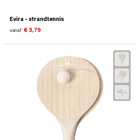
Strandlakens
Evira - strandtennis
Strandtassen
€ 3,79
vanaf
Strandstoelen
Strandspellen
Strandmatten
Strandtenten
Vliegers
Vrije Tijd
BBQ