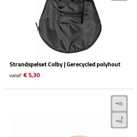
Wellness Giftsets
JANZEN
Marie-Stella-Maris
Rituals
Strandspelset Colby | Gerecycled polyhout
Overige giftsets
€ 5,30
vanaf
Douche & Bad
Badeendjes
Badzout
Bodylotions