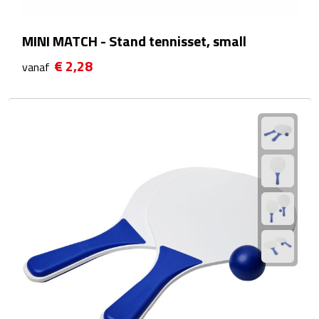
Zelfklevende memo's
MINI MATCH - Stand tennisset, small
Kubusblokken
€ 2,28
vanaf
Gadgets
Hoofdtelefoons
Bluetooth hoofdtelefoons
Bedrade hoofdtelefoons
Bluetooth audio oordopjes
Bedrade audio oordopjes
Speakers