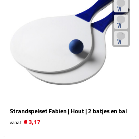
Camping hulpmiddelen
Campinglampen
Campingstoeltjes
Slaapzakken
Picknick
Picknickmanden
Picknickkleden
Strandspelset Fabien | Hout | 2 batjes en bal
€ 3,17
Picknick rugtassen
vanaf
Thermoskannen