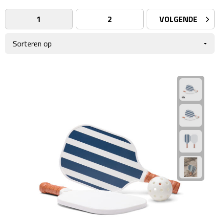
Giftcards
Business trolleys
1
2
VOLGENDE
Wellness Giftsets
Documententassen
Kledingtassen
Laptophoezen & -tassen
Tablettassen
Reistassen & Trolleys
Reistassen
Trolleys
Reistas trolleys