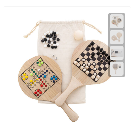
EHBO
Gezichtsmaskers & mondkapjes
Heatpacks
Koelpacks
Kruiken
Massage
Pillendoosjes
Pleisters
Weegschalen