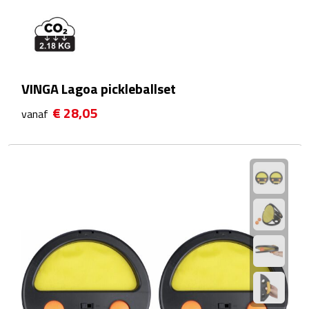
Reistassensets
Weekendtassen
Duffeltassen
VINGA Lagoa pickleballset
€ 28,05
Autotassen
vanaf
Toilettassen
Rugzakken
Rugzakken
Laptop rugzakken
Promo rugzakjes