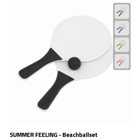
Linialen
Magneten
Muismatten
Pennen etui's
Pennenhouders
Puntenslijpers
Rekenmachines
Document- & Schrijfmappen
Documentmappen
SUMMER FEELING - Beachballset