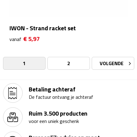
Badtextiel & Douche
IWON - Strand racket set
Badjassen
€ 5,97
vanaf
Badmatten
Handdoeken
1
2
VOLGENDE
Pantoffels & slippers
Betaling achteraf
Washandjes
De factuur ontvang je achteraf
Bovenkleding
Ruim 3.500 producten
Bodywarmers
voor een uniek geschenk
Overhemden