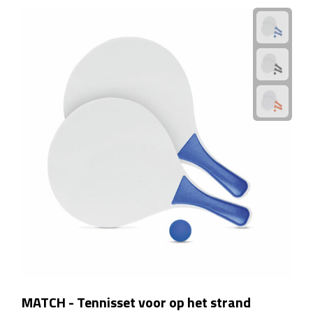
Voedselcontainers
Sport
Bidons
Fitness
Proteïne shakers
Sportmaterialen
Sportarmbanden
Sporthanddoeken
MATCH - Tennisset voor op het strand
Sporthorloges