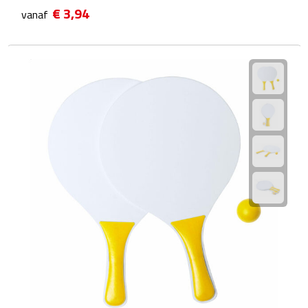
€ 3,94
vanaf
Scorekaarten
Springtouwen
Medailles
Trofeeën
Strand
Handwaaiers
Opblaasbare strandartikelen
Parasols
Strandballen