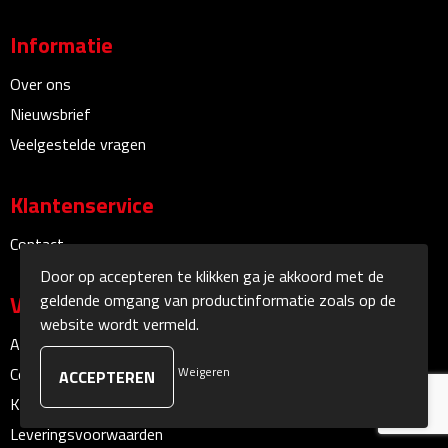
Informatie
Sokken
Over ons
Caps, Hoeden & Mutsen
Nieuwsbrief
Bandanas
Veelgestelde vragen
Caps
Klantenservice
Hoeden
Contact
Door op accepteren te klikken ga je akkoord met de
Mutsen
geldende omgang van productinformatie zoals op de
Veilig winkelen
website wordt vermeld.
Oorwarmers
Algemene voorwaarden
Weigeren
Cookieverklaring
Zonnekleppen
Klachtenprocedure
Leveringsvoorwaarden
Handschoenen & Sjaals