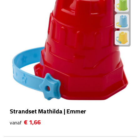
Bureauklokken
Bureaulampen
Bureau onderleggers
Bureau organizers
Bureausets
Bureau ventilatoren
Boekenleggers
Strandset Mathilda | Emmer
Briefopeners
€ 1,66
vanaf
Gummen