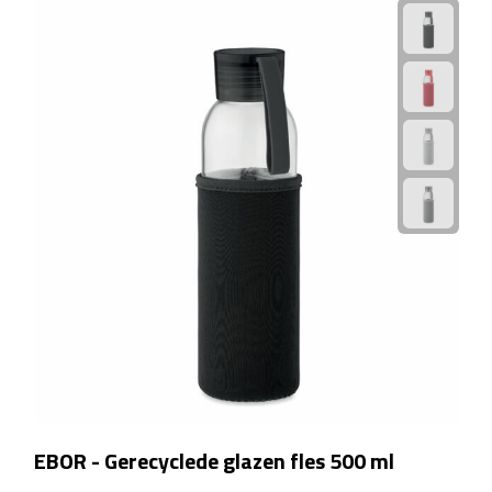
Manicuresets
Naaisetjes
Parfum
Sieraden
Spiegels
Herenverzorging
Scheerapparaten & trimmers
Scheermesjes
Gezondheid
EBOR - Gerecyclede glazen fles 500 ml