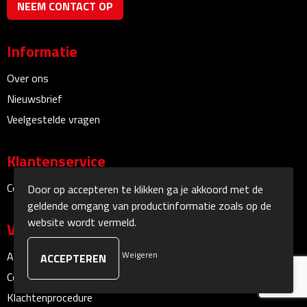
NEEM CONTACT OP
Sokken
Informatie
Caps, Hoeden & Mutsen
Over ons
Bandanas
Nieuwsbrief
Veelgestelde vragen
Caps
Klantenservice
Hoeden
Contact
Door op accepteren te klikken ga je akkoord met de
Mutsen
geldende omgang van productinformatie zoals op de
website wordt vermeld.
Veilig winkelen
Oorwarmers
Weigeren
Algemene voorwaarden
Zonnekleppen
Cookieverklaring
Klachtenprocedure
Handschoenen & Sjaals