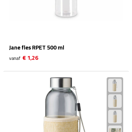
Waterflessen
Drinkglazen
Glazen & karaffen
Jane fles RPET 500 ml
Dubbelwandige glazen
€ 1,26
vanaf
Bierglazen
Champagneglazen
Cocktailglazen
Wijnglazen
Koffieglazen