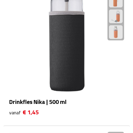
Powerbanks
Oplaadkabels
Kabel organizers
USB
USB sticks
USB hubs
Drinkfles Nika | 500 ml
USB stekkers
€ 1,45
vanaf
Outdoor & Vrije Tijd
Camping