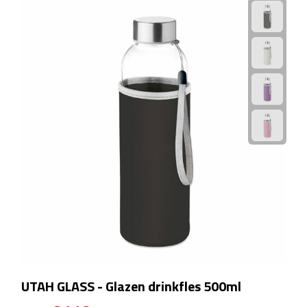
Camping hulpmiddelen
Campinglampen
Campingstoeltjes
Slaapzakken
Picknick
Picknickmanden
Picknickkleden
Picknick rugtassen
UTAH GLASS - Glazen drinkfles 500ml
Thermoskannen