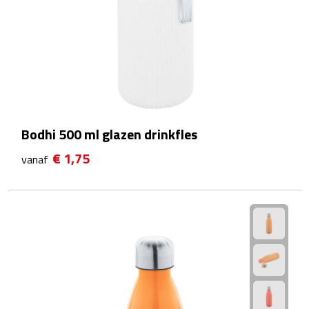
After Sun crèmes
Badminton
Handwaaiers
Hangmatten
Bodhi 500 ml glazen drinkfles
Heupflessen
€ 1,75
vanaf
Verrekijkers
Zonnebrand
Zonnebrillen
Persoonlijke verzorging