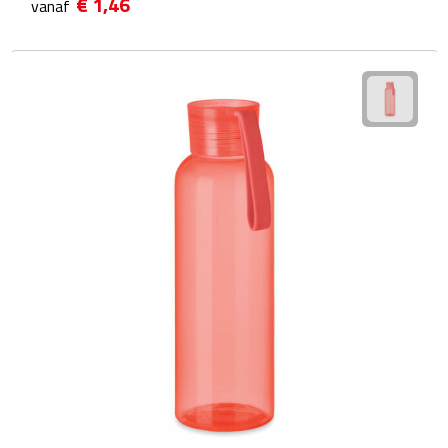
€ 1,46
vanaf
Voedselcontainers
Sport
Bidons
Fitness
Proteïne shakers
Sportmaterialen
Sportarmbanden
Sporthanddoeken
Sporthorloges