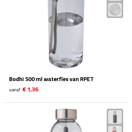
Telefoonaccessoires
Telefoonstandaards
Telefoonhoezen
Lanyards
Selfie sticks
Smartwatches
Bodhi 500 ml waterfles van RPET
Sporthorloges
€ 1,36
vanaf
Opladers
Draadloze opladers
Zonne energie opladers