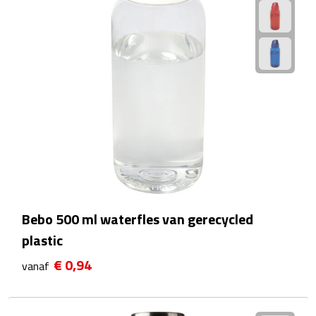
Kalenders
Beurs & Evenementen
Banners
Barmatten
Naambadges & naamkaarthouders
Stickers
Bebo 500 ml waterfles van gerecycled
Visitekaartjes
plastic
Vlaggen
€ 0,94
vanaf
Bureau Toebehoren