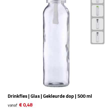
Reisstekkers
Reissetjes
Paspoorthouders
Auto Accessoires
Auto luchtverfrissers
Auto onderhoud
Auto organizers
Auto telefoonhouders
Drinkfles | Glas | Gekleurde dop | 500 ml
IJskrabbers
€ 0,48
vanaf
Parkeerschijven