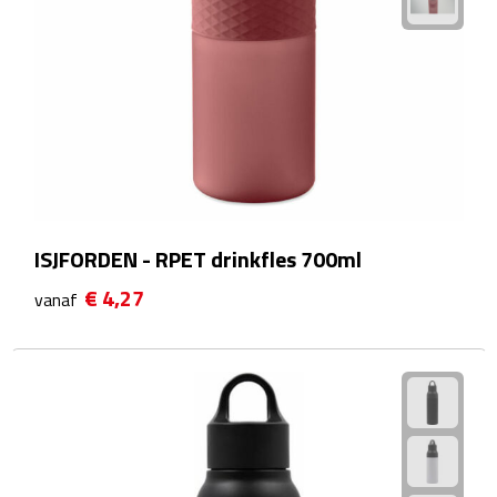
Sport- & Recreatietassen
Sporttassen
Schoenentassen
Fietstassen
Koeltassen & koelboxen
ISJFORDEN - RPET drinkfles 700ml
Strandtassen
€ 4,27
vanaf
Picknick rugtassen
Lunchtassen
Heuptassen