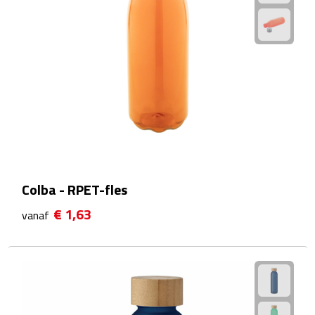
Wellness Giftsets
JANZEN
Marie-Stella-Maris
Rituals
Overige giftsets
Colba - RPET-fles
Douche & Bad
€ 1,63
vanaf
Badeendjes
Badzout
Bodylotions