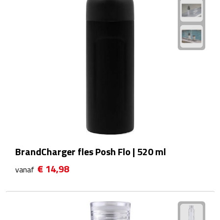
Matrozentassen
Reizen
Reisbekers
Opbergtasjes
Koffersloten
Bagageweegschalen
Bagageriemen
BrandCharger fles Posh Flo | 520 ml
€ 14,98
vanaf
Bagagelabels
Reiskussens