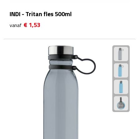
Scorekaarten
INDI - Tritan fles 500ml
€ 1,53
vanaf
Springtouwen
Medailles
Trofeeën
Strand
Handwaaiers
Opblaasbare strandartikelen
Parasols
Strandballen