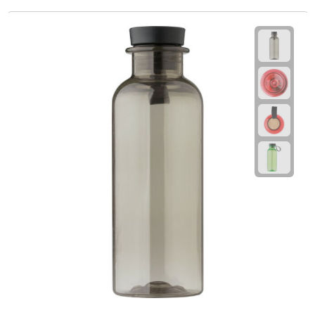
Rijbewijs- & kentekenhoezen
USB autoladers
Veiligheidshamers
Veiligheidssets
Zonneschermen
Fiets Accessoires
Fietsbellen
Fietstassen
Fiets telefoonhouders