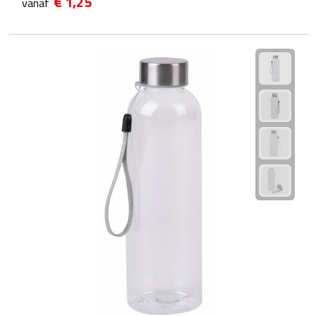
€ 1,25
vanaf
Linialen
Magneten
Muismatten
Pennen etui's
Pennenhouders
Puntenslijpers
Rekenmachines
Document- & Schrijfmappen
Documentmappen