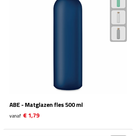
Douchegels
Douche timers
Pantoffels & slippers
Shampoo & conditioners
Sponzen & borstels
Zeepjes
Damesverzorging
ABE - Matglazen fles 500 ml
Borstels
€ 1,79
vanaf
Make up tools