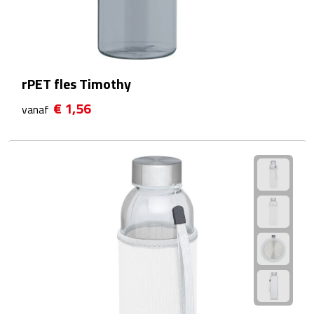
Strandlakens
Strandtassen
rPET fles Timothy
Strandstoelen
€ 1,56
vanaf
Strandspellen
Strandmatten
Strandtenten
Vliegers
Vrije Tijd
BBQ