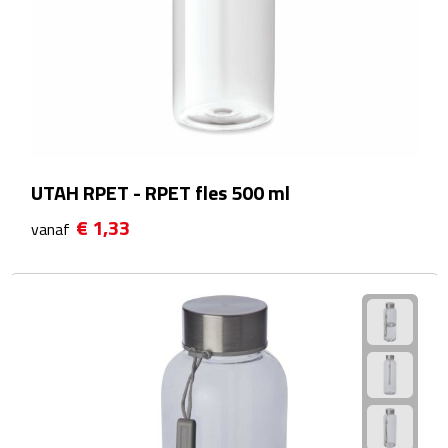
Bluetooth speakers
Multifunctionele speakers
Waterbestendige speakers
Noodradio's
UTAH RPET - RPET fles 500 ml
Radio's
€ 1,33
vanaf
Laptopaccessoires
Laptopstandaards
Muizen
Overige laptopaccessoires