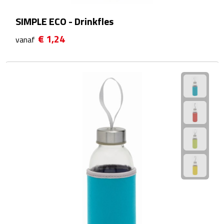
Multifunctionele documentmappen
SIMPLE ECO - Drinkfles
Schrijfmappen
€ 1,24
vanaf
Multifunctionele schrijfmappen
Klemborden
Notitieboeken en Schriften
Memo's
Memoboekjes
Memo sets
Unieke memo's