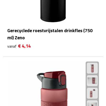
Reistassensets
Weekendtassen
Duffeltassen
Gerecyclede roestvrijstalen drinkfles (750
ml) Zeno
Autotassen
€ 4,14
vanaf
Toilettassen
Rugzakken
Rugzakken
Laptop rugzakken
Promo rugzakjes