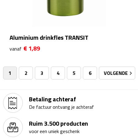
Badtextiel & Douche
Badjassen
Aluminium drinkfles TRANSIT
Badmatten
€ 1,89
vanaf
Handdoeken
1
2
3
4
5
6
VOLGENDE
Pantoffels & slippers
Washandjes
Betaling achteraf
Bovenkleding
De factuur ontvang je achteraf
Bodywarmers
Ruim 3.500 producten
voor een uniek geschenk
Overhemden