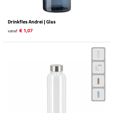
Plastic bekers
Drinkfles Andrei | Glas
Reisbekers
€ 1,07
vanaf
Thermosbekers
Drinkflessen
Opvouwbare drinkfles
Drinkflessen met karabijnhaak
Sportflessen
Thermosflessen
Waterflesjes