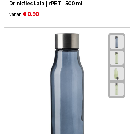
Drinkfles Laia | rPET | 500 ml
Fietspompen
€ 0,90
vanaf
Fietssloten
Fietsverlichting
Fiets reparatiesets
Zadelhoezen
Drinkwaren
Drinkbekers
Bekers
Bidons