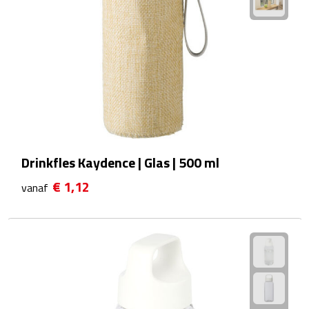
Theeglazen
Kopjes & Mokken
Kopjes
Mokken
Schoteltjes
Drinkfles Kaydence | Glas | 500 ml
€ 1,12
vanaf
Thermossets
Kantoor & Zakelijk
Agenda's & Kalenders
Agenda's