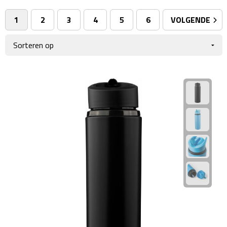
Giftcards
Business trolleys
1
2
3
4
5
6
VOLGENDE
Wellness Giftsets
Documententassen
Kledingtassen
Laptophoezen & -tassen
Tablettassen
Reistassen & Trolleys
Reistassen
Trolleys
Reistas trolleys