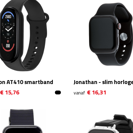
ton AT410 smartband
Jonathan - slim horlog
€ 15,76
€ 16,31
vanaf