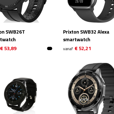
ton SWB26T
Prixton SWB32 Alexa
twatch
smartwatch
€ 53,89
€ 52,21
vanaf