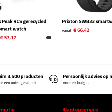
s Peak RCS gerecycled
Prixton SWB33 smart
smart watch
€ 66,42
vanaf
€ 57,17
uim 3.500 producten
Persoonlijk advies op
or een uniek geschenk
voor elk budget
rmatie
Klantenservice