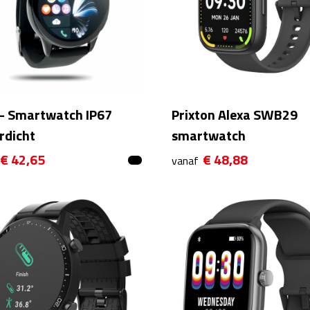
 - Smartwatch IP67
Prixton Alexa SWB29
rdicht
smartwatch
€ 42,65
€ 48,88
vanaf