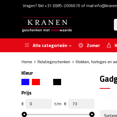
Vragen? Bel +31 (0)85-2006670 of mail info@kranen
Alle categorieën
Zomer
K
Home
Relatiegeschenken
Klokken, horloges en w
Kleur
Gadg
Prijs
€
t/m
€