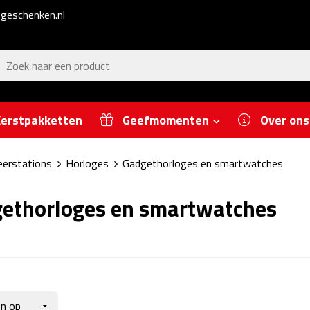
geschenken.nl
erstpakketten
Geefmomenten
Over ons
eerstations
Horloges
Gadgethorloges en smartwatches
ethorloges en smartwatches