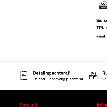
Swis
TPU 
vanaf
Betaling achteraf
R
De factuur ontvang je achteraf
vo
Contact
Info