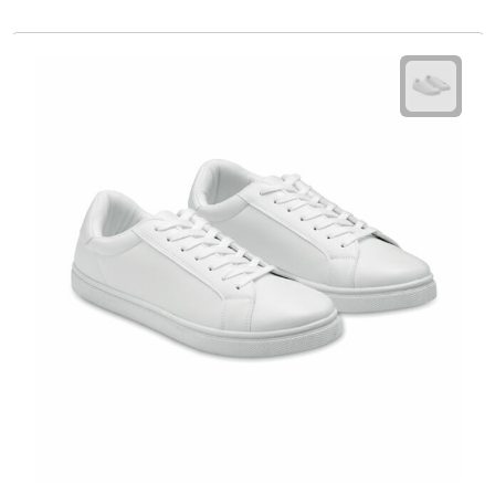
Reisstekkers
Reissetjes
Paspoorthouders
Auto Accessoires
Auto luchtverfrissers
Auto onderhoud
Auto organizers
Auto telefoonhouders
IJskrabbers
Parkeerschijven