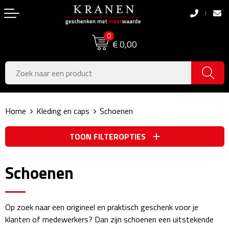
Terug
Terug
0
Boodschappentassen
Dag van de Zorg
€ 0,00
Pasen
Boodschappentassen
Koningsdag
Jute tassen
Home
Kleding en caps
Schoenen
Zomer
Katoenen draagtassen
TOON FILTEROPTIES
Voetbal, EK & WK
Opvouwbare tassen
Sinterklaas
Papieren tassen
Schoenen
Kerstpakketten
Schoudertassen
Op zoek naar een origineel en praktisch geschenk voor je
Geboorte- & Kraamcadeau's
Zakelijke Tassen
klanten of medewerkers? Dan zijn schoenen een uitstekende