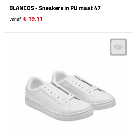
Linialen
BLANCOS - Sneakers in PU maat 47
€ 19,11
vanaf
Magneten
Muismatten
Pennen etui's
Pennenhouders
Puntenslijpers
Rekenmachines
Document- & Schrijfmappen
Documentmappen