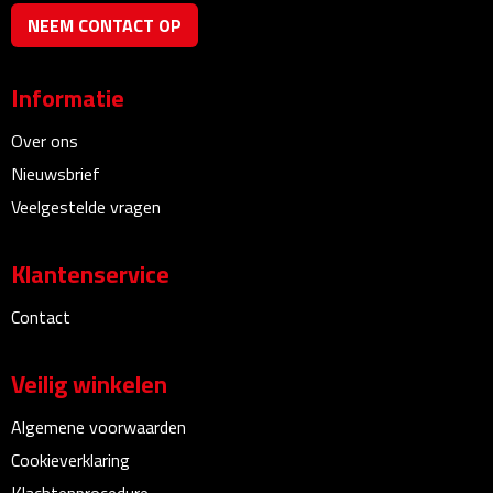
NEEM CONTACT OP
Powerbanks
Informatie
Oplaadkabels
Over ons
Kabel organizers
Nieuwsbrief
Veelgestelde vragen
USB
USB sticks
Klantenservice
Contact
USB hubs
USB stekkers
Veilig winkelen
Algemene voorwaarden
Outdoor & Vrije Tijd
Cookieverklaring
Camping