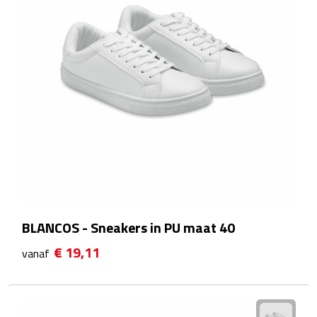
Sport- & Recreatietassen
Sporttassen
Schoenentassen
Fietstassen
Koeltassen & koelboxen
Strandtassen
Picknick rugtassen
BLANCOS - Sneakers in PU maat 40
€ 19,11
Lunchtassen
vanaf
Heuptassen