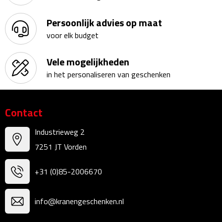
Telefoonaccessoires
Persoonlijk advies op maat
Telefoonstandaards
voor elk budget
Telefoonhoezen
Vele mogelijkheden
Lanyards
in het personaliseren van geschenken
Selfie sticks
Contact
Smartwatches
Industrieweg 2
Sporthorloges
7251 JT Vorden
Opladers
+31 (0)85-2006670
Draadloze opladers
info@kranengeschenken.nl
Zonne energie opladers