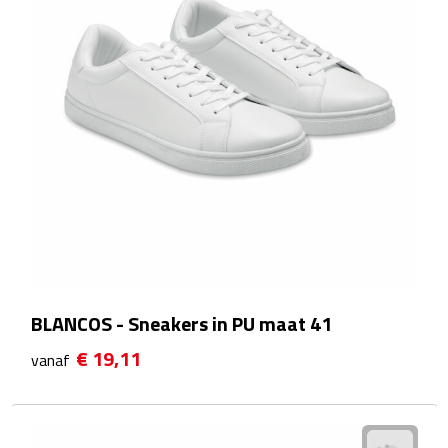
Theeglazen
Kopjes & Mokken
Kopjes
Mokken
Schoteltjes
Thermossets
BLANCOS - Sneakers in PU maat 41
Kantoor & Zakelijk
€ 19,11
vanaf
Agenda's & Kalenders
Agenda's