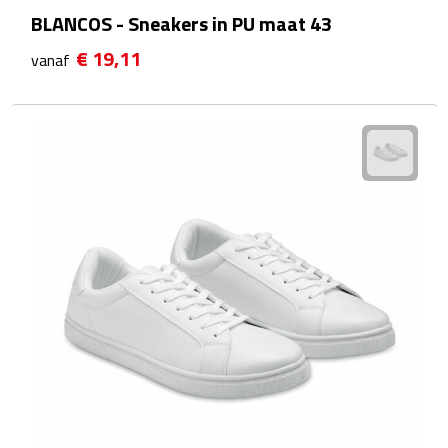
BLANCOS - Sneakers in PU maat 43
Rijbewijs- & kentekenhoezen
€ 19,11
vanaf
USB autoladers
Veiligheidshamers
Veiligheidssets
Zonneschermen
Fiets Accessoires
Fietsbellen
Fietstassen
Fiets telefoonhouders