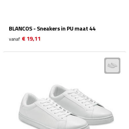
Fietspompen
Fietssloten
BLANCOS - Sneakers in PU maat 44
€ 19,11
vanaf
Fietsverlichting
Fiets reparatiesets
Zadelhoezen
Drinkwaren
Drinkbekers
Bekers
Bidons