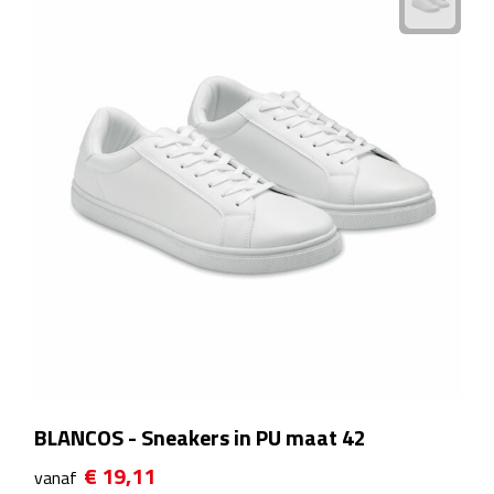
Matrozentassen
Reizen
Reisbekers
Opbergtasjes
Koffersloten
Bagageweegschalen
Bagageriemen
Bagagelabels
BLANCOS - Sneakers in PU maat 42
Reiskussens
€ 19,11
vanaf