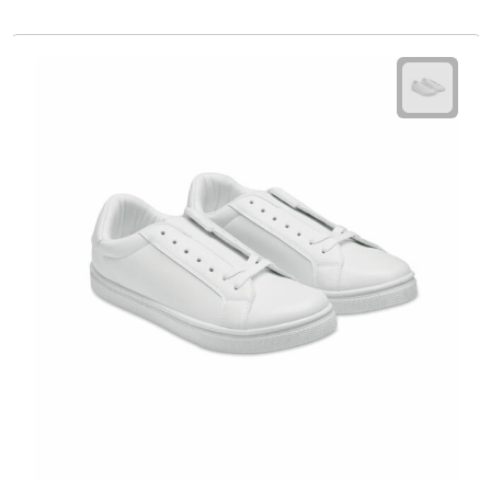
Bureauklokken
Bureaulampen
Bureau onderleggers
Bureau organizers
Bureausets
Bureau ventilatoren
Boekenleggers
Briefopeners
Gummen