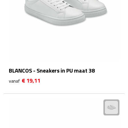
Reistassensets
Weekendtassen
Duffeltassen
Autotassen
Toilettassen
BLANCOS - Sneakers in PU maat 38
Rugzakken
€ 19,11
vanaf
Rugzakken
Laptop rugzakken
Promo rugzakjes