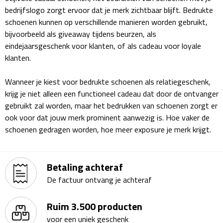
Bluetooth speakers
bedrijfslogo zorgt ervoor dat je merk zichtbaar blijft. Bedrukte
schoenen kunnen op verschillende manieren worden gebruikt,
Multifunctionele speakers
bijvoorbeeld als giveaway tijdens beurzen, als
eindejaarsgeschenk voor klanten, of als cadeau voor loyale
Waterbestendige speakers
klanten.
Noodradio's
Wanneer je kiest voor bedrukte schoenen als relatiegeschenk,
krijg je niet alleen een functioneel cadeau dat door de ontvanger
Radio's
gebruikt zal worden, maar het bedrukken van schoenen zorgt er
ook voor dat jouw merk prominent aanwezig is. Hoe vaker de
Laptopaccessoires
schoenen gedragen worden, hoe meer exposure je merk krijgt.
Laptopstandaards
Betaling achteraf
Muizen
De factuur ontvang je achteraf
Overige laptopaccessoires
Ruim 3.500 producten
voor een uniek geschenk