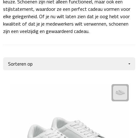
keuze. Schoenen zijn niet alleen functioneel, maar ook een
Giftcards
Business trolleys
stijlstatement, waardoor ze een perfect cadeau vormen voor
elke gelegenheid. Of je nu wilt laten zien dat je oog hebt voor
Wellness Giftsets
Documententassen
kwaliteit of dat je je medewerkers wilt verwennen, schoenen
zijn een veelzijdig en gewaardeerd cadeau.
Kledingtassen
Laptophoezen & -tassen
Tablettassen
Reistassen & Trolleys
Reistassen
Trolleys
Reistas trolleys