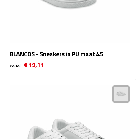
Plastic bekers
Reisbekers
Thermosbekers
BLANCOS - Sneakers in PU maat 45
Drinkflessen
€ 19,11
vanaf
Opvouwbare drinkfles
Drinkflessen met karabijnhaak
Sportflessen
Thermosflessen
Waterflesjes