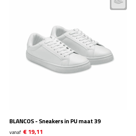
Kalenders
Beurs & Evenementen
Banners
Barmatten
Naambadges & naamkaarthouders
Stickers
Visitekaartjes
Vlaggen
BLANCOS - Sneakers in PU maat 39
Bureau Toebehoren
€ 19,11
vanaf