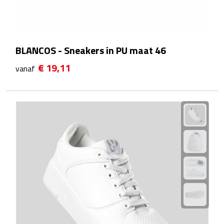
Multifunctionele documentmappen
Schrijfmappen
BLANCOS - Sneakers in PU maat 46
Multifunctionele schrijfmappen
€ 19,11
vanaf
Klemborden
Notitieboeken en Schriften
Memo's
Memoboekjes
Memo sets
Unieke memo's