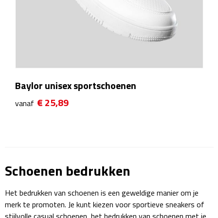
Zelfklevende memo's
Kubusblokken
Gadgets
Hoofdtelefoons
Baylor unisex sportschoenen
Bluetooth hoofdtelefoons
€ 25,89
vanaf
Bedrade hoofdtelefoons
Bluetooth audio oordopjes
Schoenen bedrukken
Bedrade audio oordopjes
Het bedrukken van schoenen is een geweldige manier om je
Speakers
merk te promoten. Je kunt kiezen voor sportieve sneakers of
stijlvolle casual schoenen, het bedrukken van schoenen met je