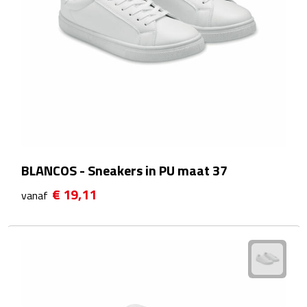
Waterflessen
Drinkglazen
Glazen & karaffen
Dubbelwandige glazen
Bierglazen
BLANCOS - Sneakers in PU maat 37
Champagneglazen
€ 19,11
vanaf
Cocktailglazen
Wijnglazen
Koffieglazen