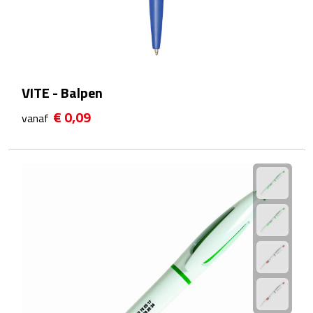
Waterflessen
Drinkglazen
VITE - Balpen
Glazen & karaffen
€ 0,09
vanaf
Dubbelwandige glazen
Bierglazen
Champagneglazen
Cocktailglazen
Wijnglazen
Koffieglazen