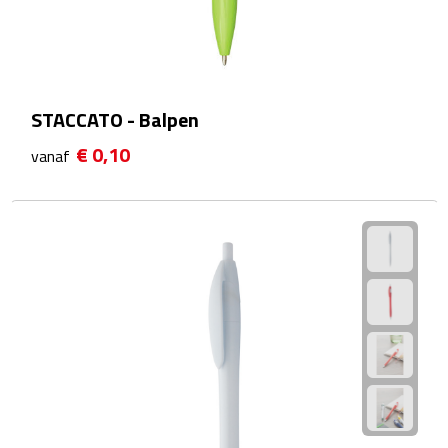
Zelfklevende memo's
Kubusblokken
Gadgets
STACCATO - Balpen
€ 0,10
Hoofdtelefoons
vanaf
Bluetooth hoofdtelefoons
Bedrade hoofdtelefoons
Bluetooth audio oordopjes
Bedrade audio oordopjes
Speakers