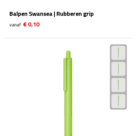
Multifunctionele documentmappen
Balpen Swansea | Rubberen grip
Schrijfmappen
€ 0,10
vanaf
Multifunctionele schrijfmappen
Klemborden
Notitieboeken en Schriften
Memo's
Memoboekjes
Memo sets
Unieke memo's