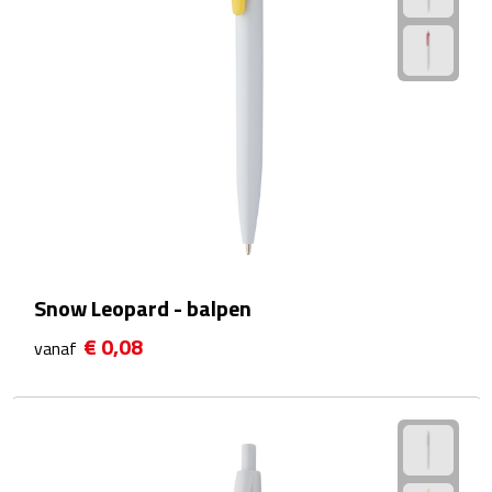
Matrozentassen
Reizen
Reisbekers
Opbergtasjes
Koffersloten
Bagageweegschalen
Snow Leopard - balpen
Bagageriemen
€ 0,08
vanaf
Bagagelabels
Reiskussens