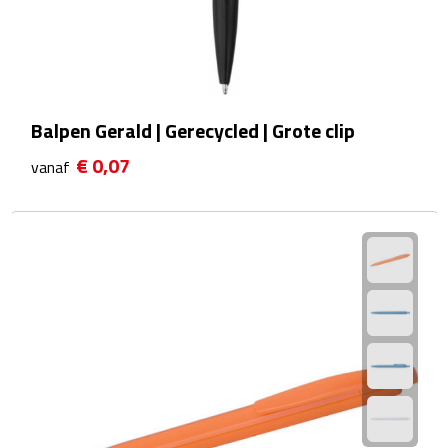
Reistassensets
Weekendtassen
Duffeltassen
Balpen Gerald | Gerecycled | Grote clip
€ 0,07
Autotassen
vanaf
Toilettassen
Rugzakken
Rugzakken
Laptop rugzakken
Promo rugzakjes