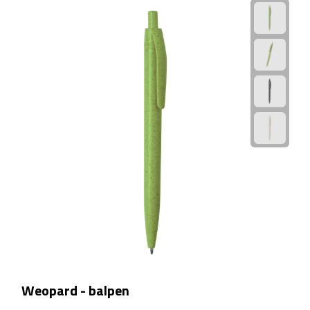
Camping hulpmiddelen
Campinglampen
Campingstoeltjes
Slaapzakken
Picknick
Picknickmanden
Picknickkleden
Picknick rugtassen
Weopard - balpen
Thermoskannen