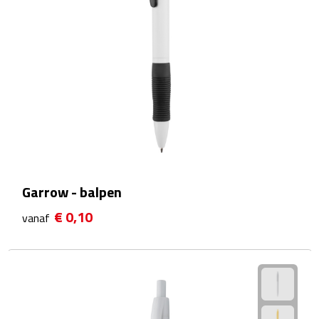
Telefoonaccessoires
Telefoonstandaards
Telefoonhoezen
Lanyards
Selfie sticks
Smartwatches
Garrow - balpen
Sporthorloges
€ 0,10
vanaf
Opladers
Draadloze opladers
Zonne energie opladers