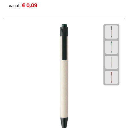
€ 0,09
vanaf
Fietspompen
Fietssloten
Fietsverlichting
Fiets reparatiesets
Zadelhoezen
Drinkwaren
Drinkbekers
Bekers
Bidons