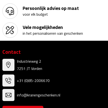
Persoonlijk advies op maat
Sweaters
voor elk budget
Fleecevesten
Vele mogelijkheden
in het personaliseren van geschenken
Vesten
Broeken
Contact
Korte broeken
Industrieweg 2
7251 JT Vorden
Lange broeken
+31 (0)85-2006670
Rokken
Ondergoed & Sokken
info@kranengeschenken.nl
Ondergoed