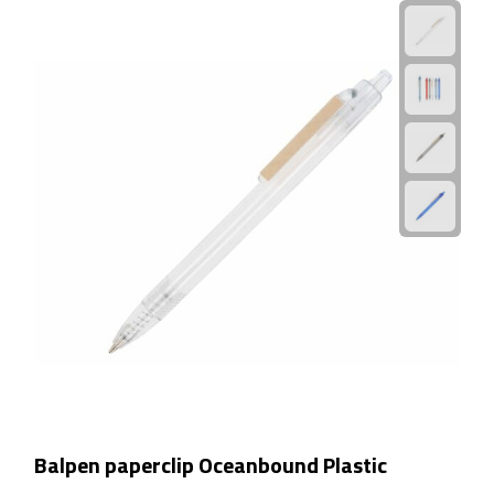
Manicuresets
Naaisetjes
Parfum
Sieraden
Spiegels
Herenverzorging
Scheerapparaten & trimmers
Scheermesjes
Gezondheid
Balpen paperclip Oceanbound Plastic