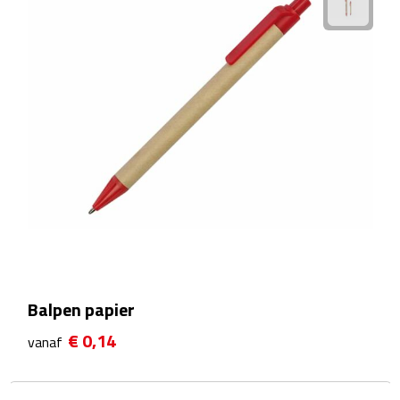
Douchegels
Douche timers
Pantoffels & slippers
Shampoo & conditioners
Sponzen & borstels
Zeepjes
Damesverzorging
Balpen papier
Borstels
€ 0,14
vanaf
Make up tools