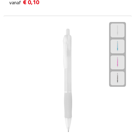
€ 0,10
vanaf
Voedselcontainers
Sport
Bidons
Fitness
Proteïne shakers
Sportmaterialen
Sportarmbanden
Sporthanddoeken
Sporthorloges