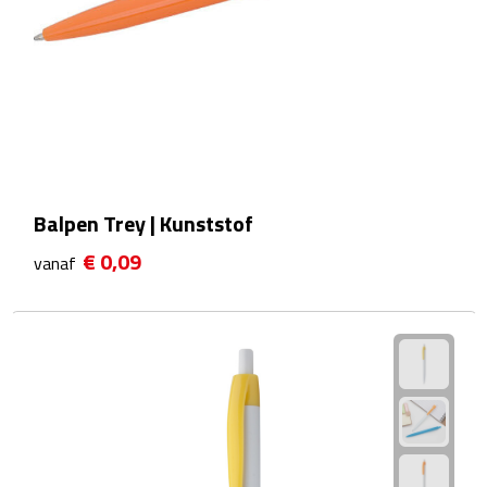
Sport- & Recreatietassen
Sporttassen
Schoenentassen
Fietstassen
Balpen Trey | Kunststof
Koeltassen & koelboxen
€ 0,09
vanaf
Strandtassen
Picknick rugtassen
Lunchtassen
Heuptassen