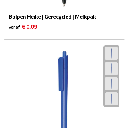
Plastic bekers
Balpen Heike | Gerecycled | Melkpak
Reisbekers
€ 0,09
vanaf
Thermosbekers
Drinkflessen
Opvouwbare drinkfles
Drinkflessen met karabijnhaak
Sportflessen
Thermosflessen
Waterflesjes