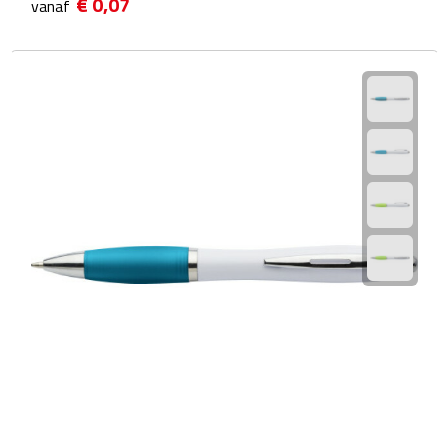
€ 0,07
vanaf
Linialen
Magneten
Muismatten
Pennen etui's
Pennenhouders
Puntenslijpers
Rekenmachines
Document- & Schrijfmappen
Documentmappen