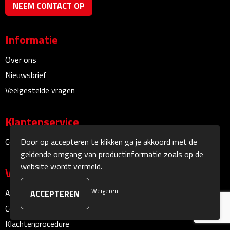
NEEM CONTACT OP
Sokken
Informatie
Caps, Hoeden & Mutsen
Over ons
Bandanas
Nieuwsbrief
Veelgestelde vragen
Caps
Klantenservice
Hoeden
Door op accepteren te klikken ga je akkoord met de
Contact
Mutsen
geldende omgang van productinformatie zoals op de
website wordt vermeld.
Veilig winkelen
Oorwarmers
Weigeren
Algemene voorwaarden
Zonnekleppen
Cookieverklaring
Handschoenen & Sjaals
Klachtenprocedure