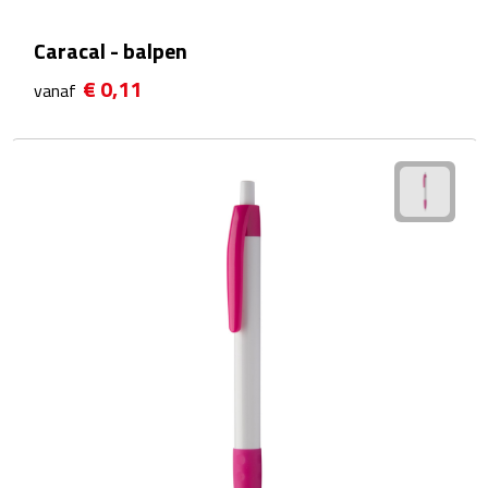
Scorekaarten
Caracal - balpen
€ 0,11
vanaf
Springtouwen
Medailles
Trofeeën
Strand
Handwaaiers
Opblaasbare strandartikelen
Parasols
Strandballen