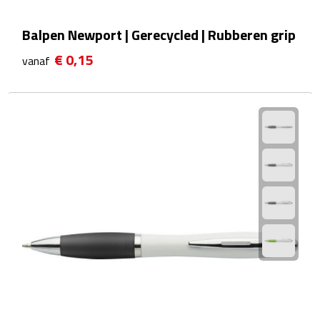
Hygiëne
Balpen Newport | Gerecycled | Rubberen grip
Desinfectie
€ 0,15
vanaf
Handcrèmes
Lipbalsems
Tandenborstels
Tissues
Tissuehouders
Wattenstaafjes en watjes
Wet wipes
Kleding & Caps