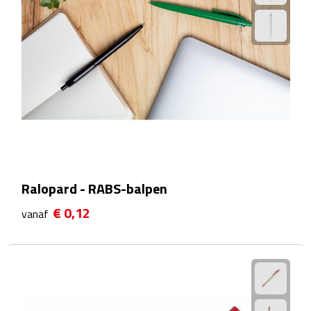
Wellness Giftsets
JANZEN
Marie-Stella-Maris
Rituals
Overige giftsets
Douche & Bad
Ralopard - RABS-balpen
€ 0,12
vanaf
Badeendjes
Badzout
Bodylotions