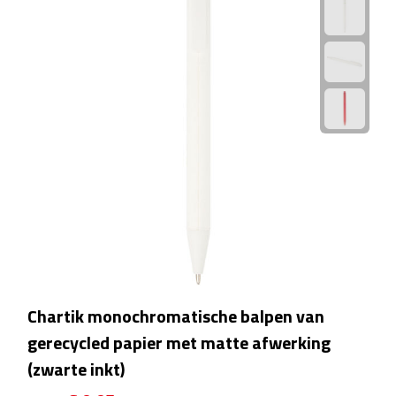
Bureauklokken
Bureaulampen
Bureau onderleggers
Bureau organizers
Bureausets
Bureau ventilatoren
Boekenleggers
Chartik monochromatische balpen van
Briefopeners
gerecycled papier met matte afwerking
(zwarte inkt)
Gummen