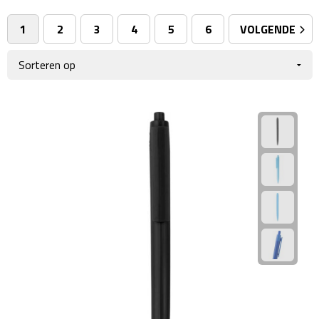
Giftcards
Business trolleys
1
2
3
4
5
6
VOLGENDE
Wellness Giftsets
Documententassen
Kledingtassen
Laptophoezen & -tassen
Tablettassen
Reistassen & Trolleys
Reistassen
Trolleys
Reistas trolleys