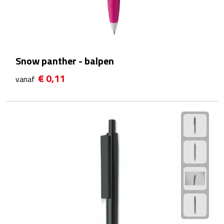
Strandlakens
Strandtassen
Snow panther - balpen
Strandstoelen
€ 0,11
vanaf
Strandspellen
Strandmatten
Strandtenten
Vliegers
Vrije Tijd
BBQ