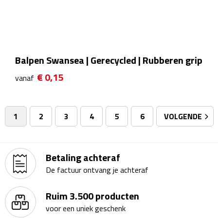
Badtextiel & Douche
Badjassen
Balpen Swansea | Gerecycled | Rubberen grip
Badmatten
€ 0,15
vanaf
Handdoeken
1
2
3
4
5
6
VOLGENDE
Pantoffels & slippers
Washandjes
Betaling achteraf
Bovenkleding
De factuur ontvang je achteraf
Bodywarmers
Ruim 3.500 producten
voor een uniek geschenk
Overhemden