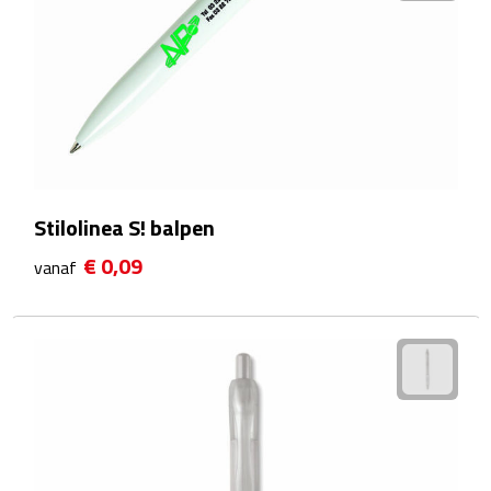
Theeglazen
Kopjes & Mokken
Kopjes
Mokken
Stilolinea S! balpen
Schoteltjes
€ 0,09
vanaf
Thermossets
Kantoor & Zakelijk
Agenda's & Kalenders
Agenda's