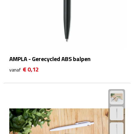
After Sun crèmes
Badminton
Handwaaiers
Hangmatten
AMPLA - Gerecycled ABS balpen
Heupflessen
€ 0,12
vanaf
Verrekijkers
Zonnebrand
Zonnebrillen
Persoonlijke verzorging