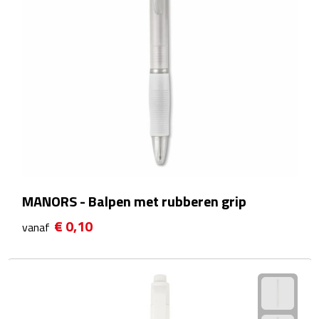
Kalenders
Beurs & Evenementen
Banners
Barmatten
Naambadges & naamkaarthouders
Stickers
MANORS - Balpen met rubberen grip
€ 0,10
vanaf
Visitekaartjes
Vlaggen
Bureau Toebehoren