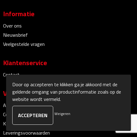
Informatie
Sokken
Over ons
Caps, Hoeden & Mutsen
Nieuwsbrief
Bandanas
Veelgestelde vragen
Caps
Klantenservice
Hoeden
Contact
Door op accepteren te klikken ga je akkoord met de
Mutsen
geldende omgang van productinformatie zoals op de
Veilig winkelen
website wordt vermeld.
Oorwarmers
Algemene voorwaarden
Weigeren
Cookieverklaring
Zonnekleppen
Klachtenprocedure
Leveringsvoorwaarden
Handschoenen & Sjaals