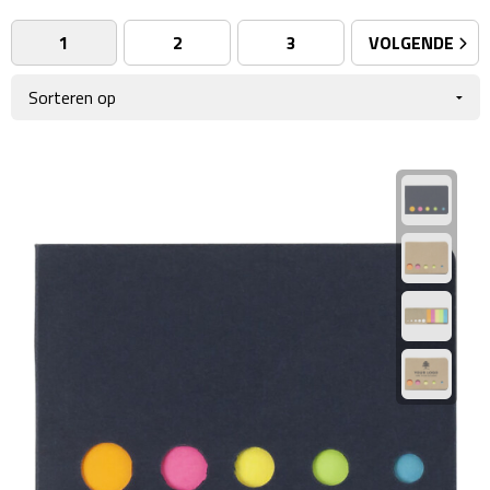
Giftcards
Business trolleys
1
2
3
VOLGENDE
Wellness Giftsets
Documententassen
Kledingtassen
Laptophoezen & -tassen
Tablettassen
Reistassen & Trolleys
Reistassen
Trolleys
Reistas trolleys