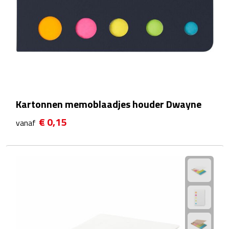
Sport- & Recreatietassen
Sporttassen
Schoenentassen
Fietstassen
Kartonnen memoblaadjes houder Dwayne
Koeltassen & koelboxen
€ 0,15
vanaf
Strandtassen
Picknick rugtassen
Lunchtassen
Heuptassen