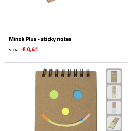
Bluetooth speakers
Multifunctionele speakers
Waterbestendige speakers
Minok Plus - sticky notes
Noodradio's
€ 0,41
vanaf
Radio's
Laptopaccessoires
Laptopstandaards
Muizen
Overige laptopaccessoires