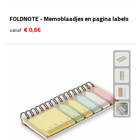
Strandlakens
FOLDNOTE - Memoblaadjes en pagina labels
Strandtassen
€ 0,66
vanaf
Strandstoelen
Strandspellen
Strandmatten
Strandtenten
Vliegers
Vrije Tijd
BBQ