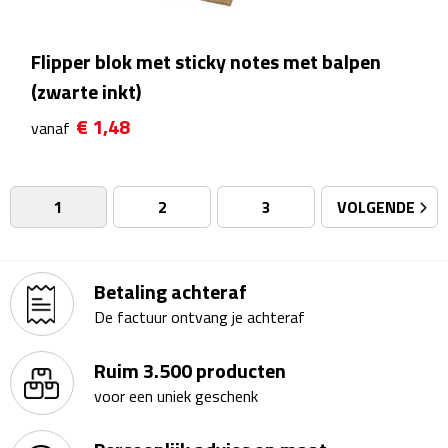
Badtextiel & Douche
Flipper blok met sticky notes met balpen
(zwarte inkt)
Badjassen
€ 1,48
vanaf
Badmatten
Handdoeken
1
2
3
VOLGENDE
Pantoffels & slippers
Betaling achteraf
Washandjes
De factuur ontvang je achteraf
Bovenkleding
Ruim 3.500 producten
Bodywarmers
voor een uniek geschenk
Overhemden