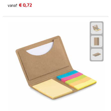
€ 0,72
vanaf
Scorekaarten
Springtouwen
Medailles
Trofeeën
Strand
Handwaaiers
Opblaasbare strandartikelen
Parasols
Strandballen