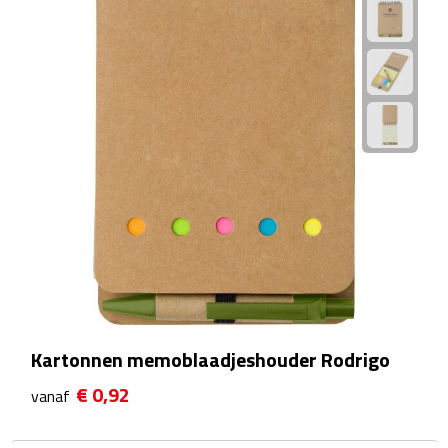
Manicuresets
Naaisetjes
Parfum
Sieraden
Spiegels
Herenverzorging
Scheerapparaten & trimmers
Kartonnen memoblaadjeshouder Rodrigo
Scheermesjes
€ 0,92
vanaf
Gezondheid