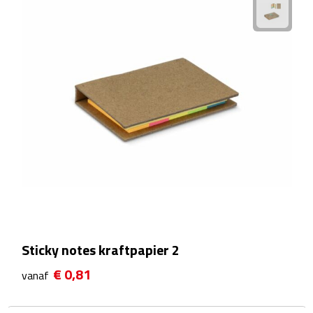
Camping hulpmiddelen
Campinglampen
Campingstoeltjes
Slaapzakken
Picknick
Picknickmanden
Picknickkleden
Sticky notes kraftpapier 2
€ 0,81
Picknick rugtassen
vanaf
Thermoskannen