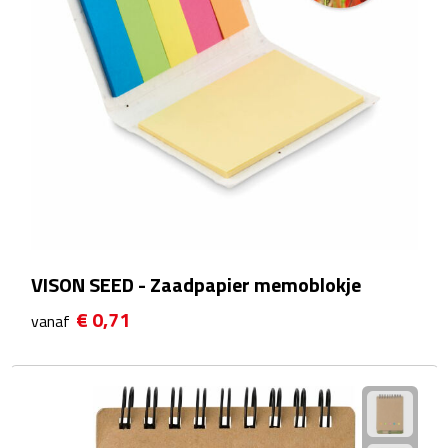
Douchegels
Douche timers
Pantoffels & slippers
Shampoo & conditioners
Sponzen & borstels
Zeepjes
VISON SEED - Zaadpapier memoblokje
Damesverzorging
€ 0,71
vanaf
Borstels
Make up tools