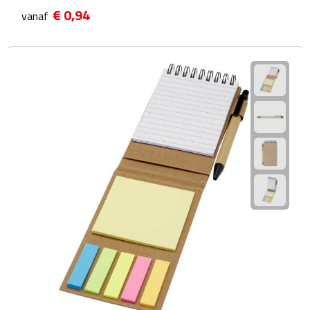
Hygiëne
€ 0,94
vanaf
Desinfectie
Handcrèmes
Lipbalsems
Tandenborstels
Tissues
Tissuehouders
Wattenstaafjes en watjes
Wet wipes
Kleding & Caps