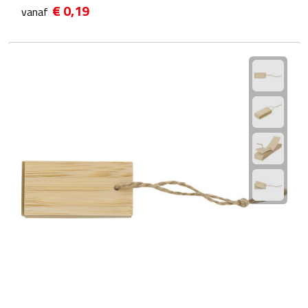
€ 0,19
vanaf
Fietspompen
Fietssloten
Fietsverlichting
Fiets reparatiesets
Zadelhoezen
Drinkwaren
Drinkbekers
Bekers
Bidons