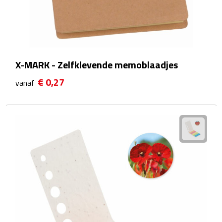
Waterflessen
Drinkglazen
X-MARK - Zelfklevende memoblaadjes
Glazen & karaffen
€ 0,27
vanaf
Dubbelwandige glazen
Bierglazen
Champagneglazen
Cocktailglazen
Wijnglazen
Koffieglazen