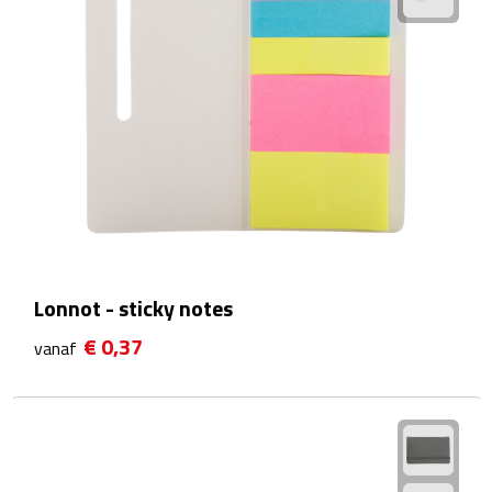
Kalenders
Beurs & Evenementen
Banners
Barmatten
Naambadges & naamkaarthouders
Stickers
Lonnot - sticky notes
€ 0,37
vanaf
Visitekaartjes
Vlaggen
Bureau Toebehoren