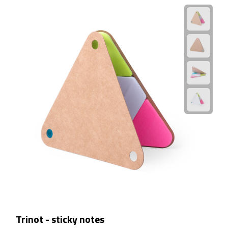
Linialen
Magneten
Muismatten
Pennen etui's
Pennenhouders
Puntenslijpers
Rekenmachines
Document- & Schrijfmappen
Documentmappen
Trinot - sticky notes