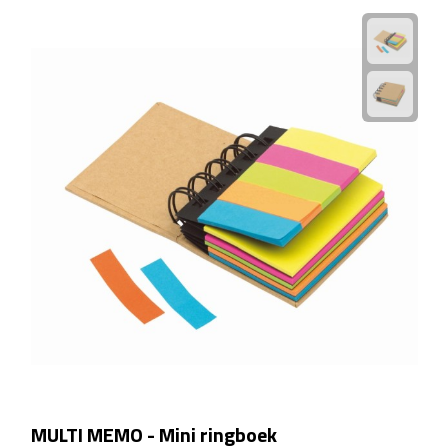
EHBO
Gezichtsmaskers & mondkapjes
Heatpacks
Koelpacks
Kruiken
Massage
Pillendoosjes
Pleisters
Weegschalen
MULTI MEMO - Mini ringboek