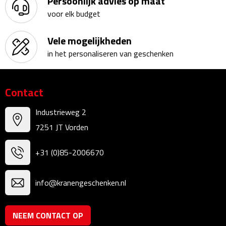
Persoonlijk advies op maat
voor elk budget
Sweaters
Vele mogelijkheden
Fleecevesten
in het personaliseren van geschenken
Vesten
Contact
Broeken
Industrieweg 2
Korte broeken
7251 JT Vorden
Lange broeken
+31 (0)85-2006670
Rokken
info@kranengeschenken.nl
Ondergoed & Sokken
NEEM CONTACT OP
Ondergoed