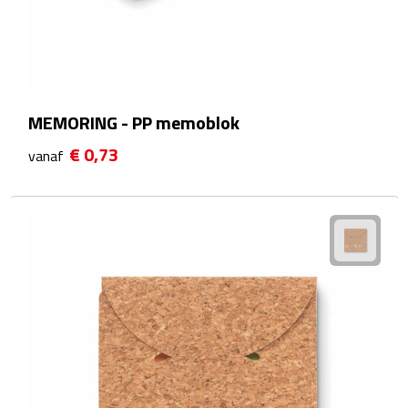
After Sun crèmes
Badminton
Handwaaiers
MEMORING - PP memoblok
€ 0,73
vanaf
Hangmatten
Heupflessen
Verrekijkers
Zonnebrand
Zonnebrillen
Persoonlijke verzorging