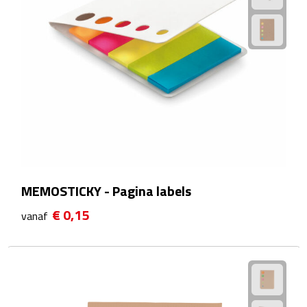
Matrozentassen
Reizen
Reisbekers
Opbergtasjes
Koffersloten
Bagageweegschalen
MEMOSTICKY - Pagina labels
Bagageriemen
€ 0,15
vanaf
Bagagelabels
Reiskussens