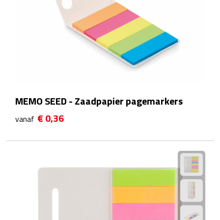
Theeglazen
Kopjes & Mokken
Kopjes
Mokken
MEMO SEED - Zaadpapier pagemarkers
Schoteltjes
€ 0,36
vanaf
Thermossets
Kantoor & Zakelijk
Agenda's & Kalenders
Agenda's