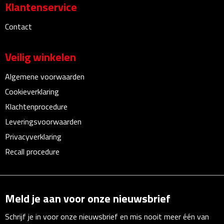
Bluetooth speakers
Klantenservice
Contact
Multifunctionele speakers
Waterbestendige speakers
Veilig winkelen
Noodradio's
Algemene voorwaarden
Cookieverklaring
Radio's
Klachtenprocedure
Leveringsvoorwaarden
Laptopaccessoires
Privacyverklaring
Laptopstandaards
Recall procedure
Muizen
Meld je aan voor onze nieuwsbrief
Overige laptopaccessoires
Schrijf je in voor onze nieuwsbrief en mis nooit meer één van