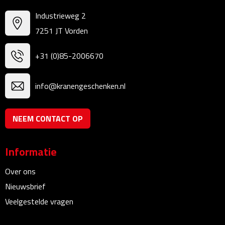
Zelfklevende memo's
Industrieweg 2
Kubusblokken
7251 JT Vorden
Gadgets
+31 (0)85-2006670
Hoofdtelefoons
info@kranengeschenken.nl
Bluetooth hoofdtelefoons
NEEM CONTACT OP
Bedrade hoofdtelefoons
Informatie
Bluetooth audio oordopjes
Over ons
Bedrade audio oordopjes
Nieuwsbrief
Veelgestelde vragen
Speakers