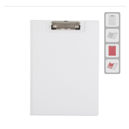
Fietspompen
Fietssloten
Fietsverlichting
Fiets reparatiesets
Zadelhoezen
Drinkwaren
Drinkbekers
Bekers
Bidons