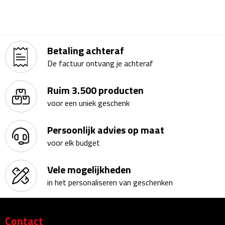
Multifunctionele documentmappen
Schrijfmappen
Betaling achteraf
Multifunctionele schrijfmappen
De factuur ontvang je achteraf
Klemborden
Ruim 3.500 producten
voor een uniek geschenk
Notitieboeken en Schriften
Persoonlijk advies op maat
Memo's
voor elk budget
Memoboekjes
Vele mogelijkheden
Memo sets
in het personaliseren van geschenken
Unieke memo's
Contact