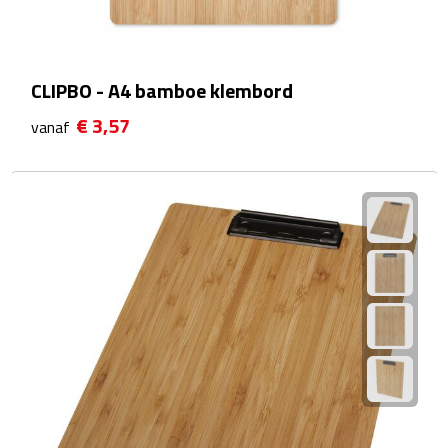
Waterflessen
Drinkglazen
CLIPBO - A4 bamboe klembord
€ 3,57
vanaf
Glazen & karaffen
Dubbelwandige glazen
Bierglazen
Champagneglazen
Cocktailglazen
Wijnglazen
Koffieglazen