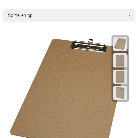
Giftcards
Business trolleys
Wellness Giftsets
Documententassen
Kledingtassen
Laptophoezen & -tassen
Tablettassen
Reistassen & Trolleys
Reistassen
Trolleys
Reistas trolleys