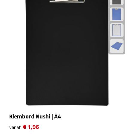
Rijbewijs- & kentekenhoezen
USB autoladers
Veiligheidshamers
Veiligheidssets
Zonneschermen
Fiets Accessoires
Fietsbellen
Klembord Nushi | A4
Fietstassen
€ 1,96
vanaf
Fiets telefoonhouders