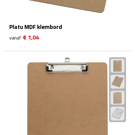
Reistassensets
Weekendtassen
Platu MDF klembord
Duffeltassen
€ 1,04
vanaf
Autotassen
Toilettassen
Rugzakken
Rugzakken
Laptop rugzakken
Promo rugzakjes