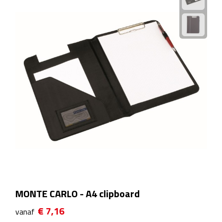
Linialen
Magneten
Muismatten
Pennen etui's
Pennenhouders
Puntenslijpers
Rekenmachines
Document- & Schrijfmappen
MONTE CARLO - A4 clipboard
Documentmappen
€ 7,16
vanaf