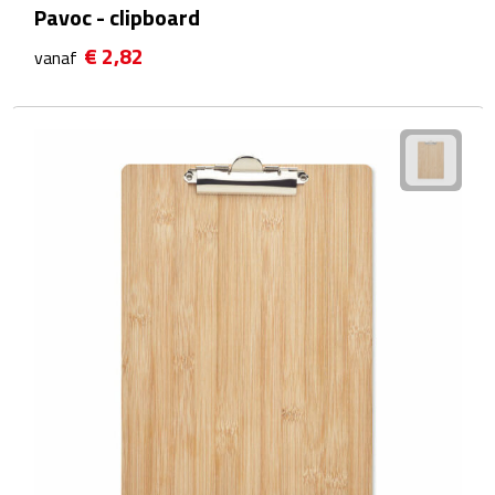
Pavoc - clipboard
Plastic bekers
€ 2,82
vanaf
Reisbekers
Thermosbekers
Drinkflessen
Opvouwbare drinkfles
Drinkflessen met karabijnhaak
Sportflessen
Thermosflessen
Waterflesjes