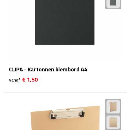
Matrozentassen
Reizen
Reisbekers
Opbergtasjes
Koffersloten
CLIPA - Kartonnen klembord A4
Bagageweegschalen
€ 1,50
vanaf
Bagageriemen
Bagagelabels
Reiskussens