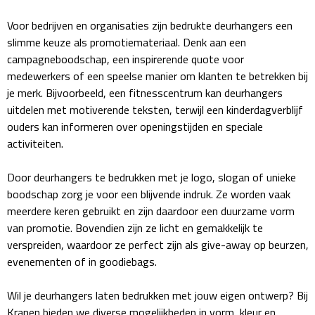
Voor bedrijven en organisaties zijn bedrukte deurhangers een
Fietspompen
slimme keuze als promotiemateriaal. Denk aan een
campagneboodschap, een inspirerende quote voor
Fietssloten
medewerkers of een speelse manier om klanten te betrekken bij
je merk. Bijvoorbeeld, een fitnesscentrum kan deurhangers
Fietsverlichting
uitdelen met motiverende teksten, terwijl een kinderdagverblijf
ouders kan informeren over openingstijden en speciale
Fiets reparatiesets
activiteiten.
Zadelhoezen
Door deurhangers te bedrukken met je logo, slogan of unieke
boodschap zorg je voor een blijvende indruk. Ze worden vaak
Drinkwaren
meerdere keren gebruikt en zijn daardoor een duurzame vorm
van promotie. Bovendien zijn ze licht en gemakkelijk te
Drinkbekers
verspreiden, waardoor ze perfect zijn als give-away op beurzen,
evenementen of in goodiebags.
Bekers
Wil je deurhangers laten bedrukken met jouw eigen ontwerp? Bij
Bidons
Kranen bieden we diverse mogelijkheden in vorm, kleur en