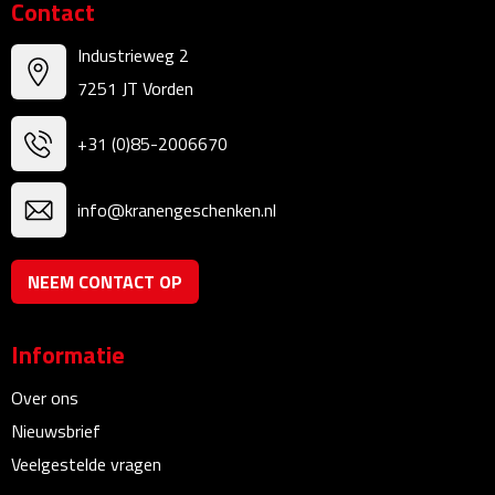
Contact
Waterflessen
Industrieweg 2
7251 JT Vorden
Drinkglazen
+31 (0)85-2006670
Glazen & karaffen
Dubbelwandige glazen
info@kranengeschenken.nl
Bierglazen
NEEM CONTACT OP
Champagneglazen
Informatie
Cocktailglazen
Over ons
Wijnglazen
Nieuwsbrief
Veelgestelde vragen
Koffieglazen