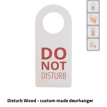
Matrozentassen
Reizen
Reisbekers
Opbergtasjes
Koffersloten
Bagageweegschalen
Bagageriemen
Bagagelabels
Reiskussens
Disturb Wood - custom made deurhanger