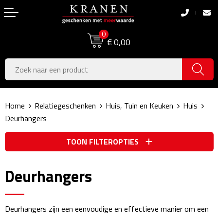
Terug
Terug
0
Boodschappentassen
Dag van de Zorg
€ 0,00
Pasen
Boodschappentassen
Koningsdag
Jute tassen
Home
Relatiegeschenken
Huis, Tuin en Keuken
Huis
Zomer
Katoenen draagtassen
Deurhangers
Voetbal, EK & WK
Opvouwbare tassen
TOON FILTEROPTIES
Sinterklaas
Papieren tassen
Deurhangers
Kerstpakketten
Schoudertassen
Geboorte- & Kraamcadeau's
Zakelijke Tassen
Deurhangers zijn een eenvoudige en effectieve manier om een