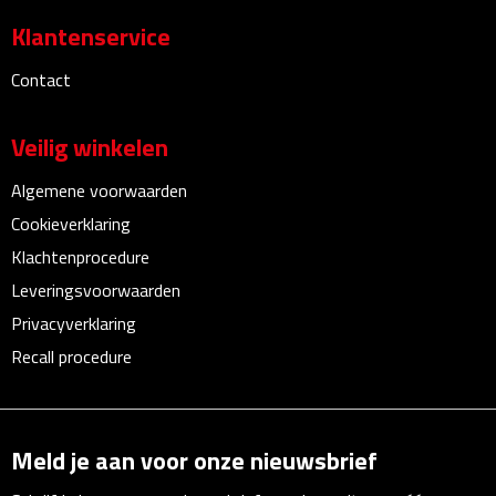
Theeglazen
Klantenservice
Contact
Kopjes & Mokken
Kopjes
Veilig winkelen
Algemene voorwaarden
Mokken
Cookieverklaring
Schoteltjes
Klachtenprocedure
Leveringsvoorwaarden
Thermossets
Privacyverklaring
Recall procedure
Kantoor & Zakelijk
Agenda's & Kalenders
Meld je aan voor onze nieuwsbrief
Agenda's