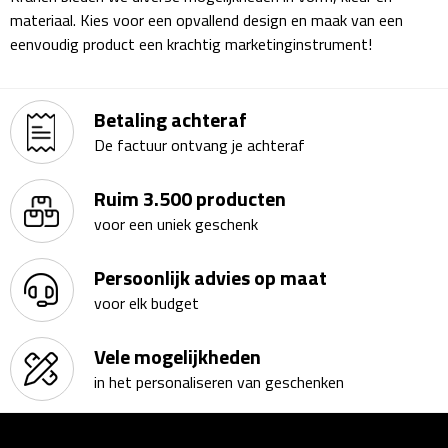
materiaal. Kies voor een opvallend design en maak van een
Plastic bekers
eenvoudig product een krachtig marketinginstrument!
Reisbekers
Betaling achteraf
Thermosbekers
De factuur ontvang je achteraf
Drinkflessen
Ruim 3.500 producten
voor een uniek geschenk
Opvouwbare drinkfles
Persoonlijk advies op maat
Drinkflessen met karabijnhaak
voor elk budget
Sportflessen
Vele mogelijkheden
Thermosflessen
in het personaliseren van geschenken
Waterflesjes