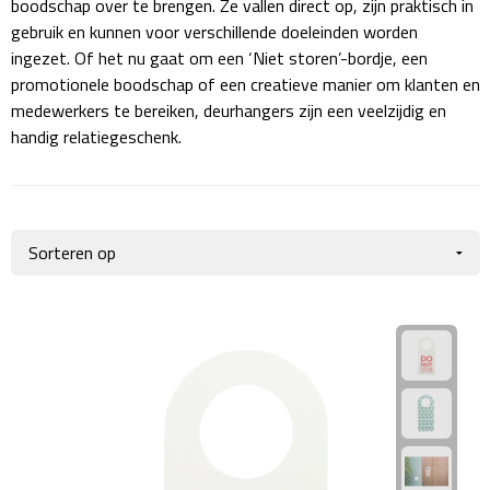
boodschap over te brengen. Ze vallen direct op, zijn praktisch in
Giftcards
Business trolleys
gebruik en kunnen voor verschillende doeleinden worden
ingezet. Of het nu gaat om een ‘Niet storen’-bordje, een
Wellness Giftsets
Documententassen
promotionele boodschap of een creatieve manier om klanten en
medewerkers te bereiken, deurhangers zijn een veelzijdig en
Kledingtassen
handig relatiegeschenk.
Laptophoezen & -tassen
Tablettassen
Reistassen & Trolleys
Reistassen
Trolleys
Reistas trolleys