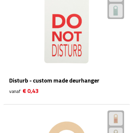
Reistassensets
Weekendtassen
Duffeltassen
Autotassen
Toilettassen
Rugzakken
Disturb - custom made deurhanger
€ 0,43
vanaf
Rugzakken
Laptop rugzakken
Promo rugzakjes