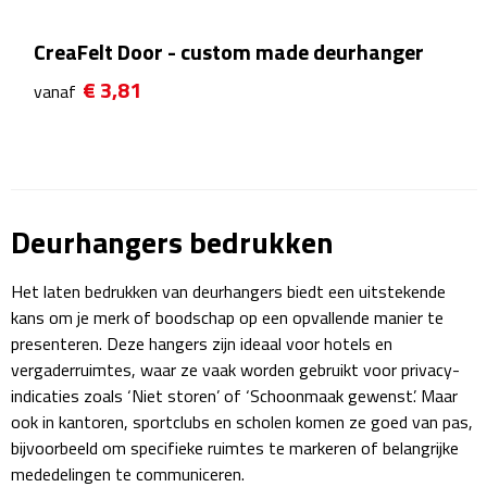
CreaFelt Door - custom made deurhanger
Rijbewijs- & kentekenhoezen
€ 3,81
vanaf
USB autoladers
Veiligheidshamers
Veiligheidssets
Deurhangers bedrukken
Zonneschermen
Het laten bedrukken van deurhangers biedt een uitstekende
Fiets Accessoires
kans om je merk of boodschap op een opvallende manier te
presenteren. Deze hangers zijn ideaal voor hotels en
vergaderruimtes, waar ze vaak worden gebruikt voor privacy-
Fietsbellen
indicaties zoals ‘Niet storen’ of ‘Schoonmaak gewenst’. Maar
ook in kantoren, sportclubs en scholen komen ze goed van pas,
Fietstassen
bijvoorbeeld om specifieke ruimtes te markeren of belangrijke
mededelingen te communiceren.
Fiets telefoonhouders