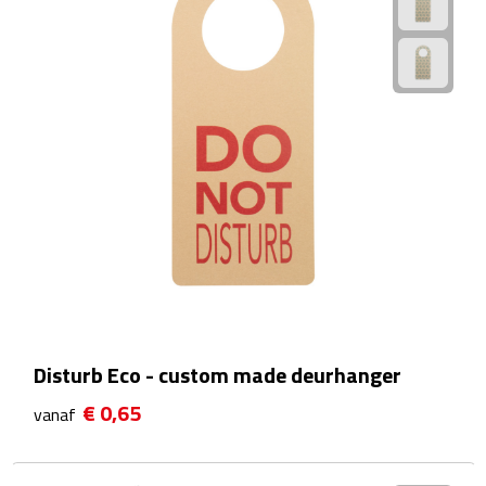
Sport- & Recreatietassen
Sporttassen
Schoenentassen
Fietstassen
Koeltassen & koelboxen
Strandtassen
Picknick rugtassen
Disturb Eco - custom made deurhanger
Lunchtassen
€ 0,65
vanaf
Heuptassen