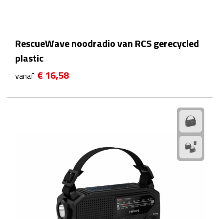
Reistassensets
Weekendtassen
RescueWave noodradio van RCS gerecycled
Duffeltassen
plastic
€ 16,58
vanaf
Autotassen
Toilettassen
Rugzakken
Rugzakken
Laptop rugzakken
Promo rugzakjes