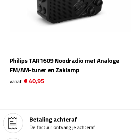
Sport- & Recreatietassen
Sporttassen
Schoenentassen
Fietstassen
Philips TAR1609 Noodradio met Analoge
Koeltassen & koelboxen
FM/AM-tuner en Zaklamp
€ 40,95
Strandtassen
vanaf
Picknick rugtassen
Lunchtassen
Betaling achteraf
Heuptassen
De factuur ontvang je achteraf