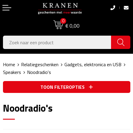
Terug
Terug
0
Boodschappentassen
Dag van de Zorg
€ 0,00
Pasen
Boodschappentassen
Koningsdag
Jute tassen
Home
Relatiegeschenken
Gadgets, elektronica en USB
Zomer
Katoenen draagtassen
Speakers
Noodradio's
Voetbal, EK & WK
Opvouwbare tassen
TOON FILTEROPTIES
Sinterklaas
Papieren tassen
Noodradio's
Kerstpakketten
Schoudertassen
Geboorte- & Kraamcadeau's
Zakelijke Tassen