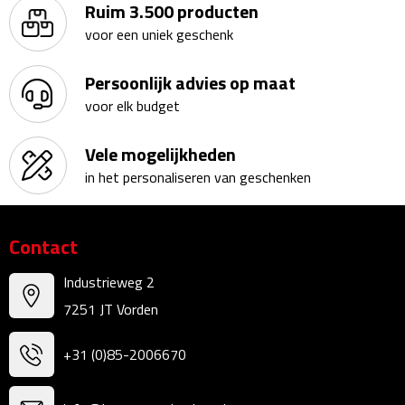
Matrozentassen
Ruim 3.500 producten
voor een uniek geschenk
Reizen
Persoonlijk advies op maat
Reisbekers
voor elk budget
Opbergtasjes
Vele mogelijkheden
in het personaliseren van geschenken
Koffersloten
Bagageweegschalen
Contact
Bagageriemen
Industrieweg 2
7251 JT Vorden
Bagagelabels
+31 (0)85-2006670
Reiskussens