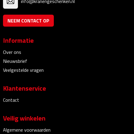
Reisstekkers
info@kranengeschenken.nl
Reissetjes
NEEM CONTACT OP
Paspoorthouders
Informatie
Auto Accessoires
Over ons
Auto luchtverfrissers
Nieuwsbrief
Veelgestelde vragen
Auto onderhoud
Klantenservice
Auto organizers
Contact
Auto telefoonhouders
Veilig winkelen
IJskrabbers
Algemene voorwaarden
Parkeerschijven