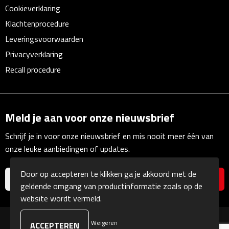
Cookieverklaring
Rijbewijs- & kentekenhoezen
Klachtenprocedure
Leveringsvoorwaarden
USB autoladers
Privacyverklaring
Recall procedure
Veiligheidshamers
Veiligheidssets
Meld je aan voor onze nieuwsbrief
Zonneschermen
Schrijf je in voor onze nieuwsbrief en mis nooit meer één van
Fiets Accessoires
onze leuke aanbiedingen of updates.
Door op accepteren te klikken ga je akkoord met de
Fietsbellen
geldende omgang van productinformatie zoals op de
website wordt vermeld.
Fietstassen
Weigeren
Fiets telefoonhouders
© Copyright Kranengeschenken 2026