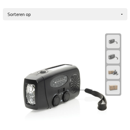
Giftcards
Business trolleys
Wellness Giftsets
Documententassen
Kledingtassen
Laptophoezen & -tassen
Tablettassen
Reistassen & Trolleys
Reistassen
Trolleys
Reistas trolleys