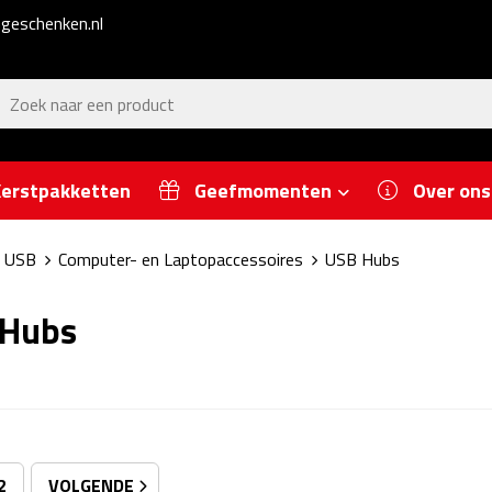
geschenken.nl
erstpakketten
Geefmomenten
Over ons
n USB
Computer- en Laptopaccessoires
USB Hubs
 Hubs
2
VOLGENDE