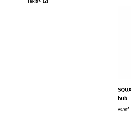
Tekiō®
(2)
XD Collection
(3)
XD Xclusive
(2)
Xoopar
(2)
SQUA
hub
vanaf