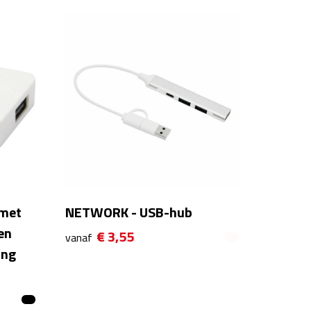
 met
NETWORK - USB-hub
en
€ 3,55
vanaf
ang