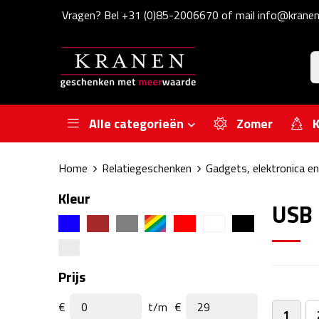
Vragen? Bel +31 (0)85-2006670 of mail info@kranen
Alle categorieën
Zomer
K
Home
Relatiegeschenken
Gadgets, elektronica e
Kleur
USB
Prijs
€
t/m
€
1