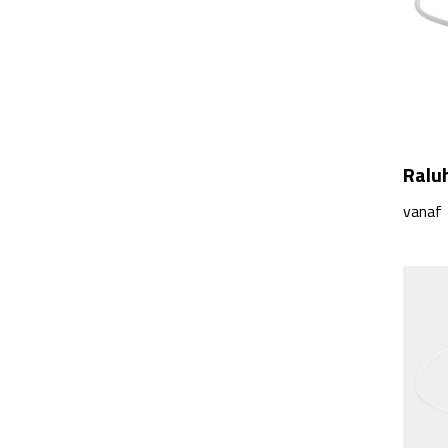
Ralu
vanaf