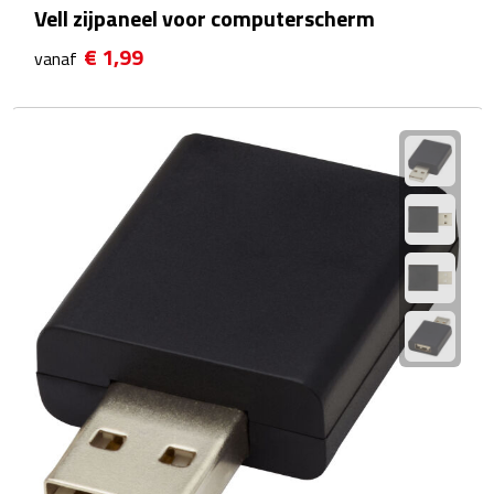
Vell zijpaneel voor computerscherm
Scorekaarten
€ 1,99
vanaf
Springtouwen
Medailles
Trofeeën
Strand
Handwaaiers
Opblaasbare strandartikelen
Parasols
Strandballen