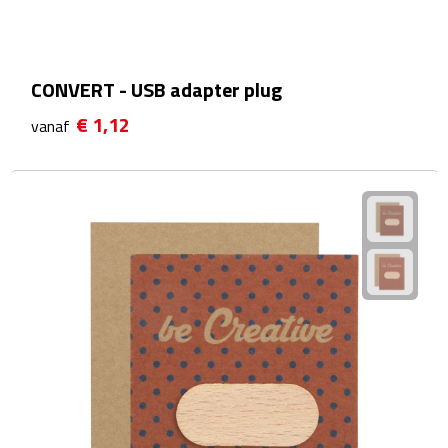
Zelfklevende memo's
Kubusblokken
CONVERT - USB adapter plug
Gadgets
€ 1,12
vanaf
Hoofdtelefoons
Bluetooth hoofdtelefoons
Bedrade hoofdtelefoons
Bluetooth audio oordopjes
Bedrade audio oordopjes
Speakers