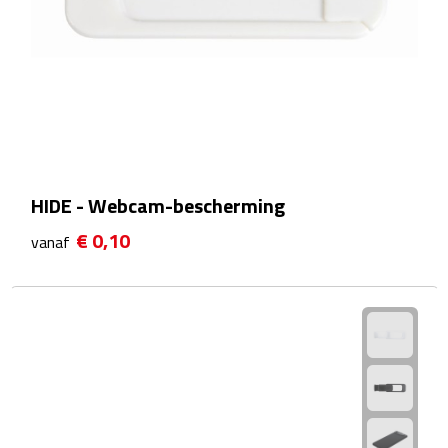
Sport- & Recreatietassen
Sporttassen
Schoenentassen
Fietstassen
HIDE - Webcam-bescherming
Koeltassen & koelboxen
€ 0,10
vanaf
Strandtassen
Picknick rugtassen
Lunchtassen
Heuptassen