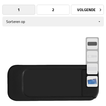
Giftcards
Business trolleys
1
2
VOLGENDE
Wellness Giftsets
Documententassen
Kledingtassen
Laptophoezen & -tassen
Tablettassen
Reistassen & Trolleys
Reistassen
Trolleys
Reistas trolleys