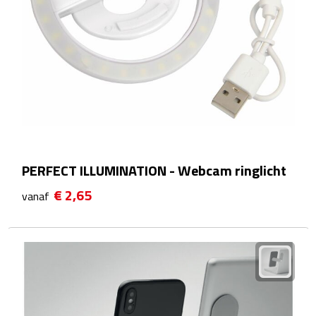
Wellness Giftsets
JANZEN
Marie-Stella-Maris
Rituals
Overige giftsets
PERFECT ILLUMINATION - Webcam ringlicht
Douche & Bad
€ 2,65
vanaf
Badeendjes
Badzout
Bodylotions