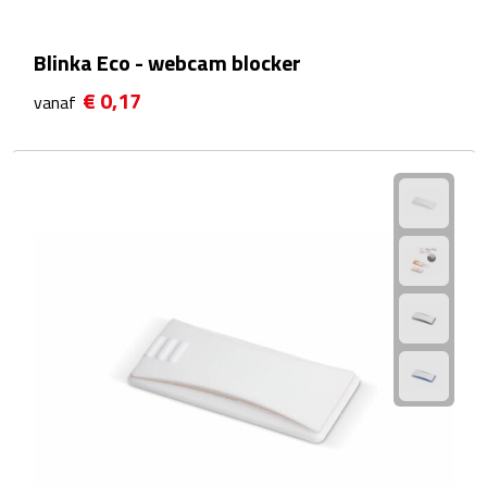
Plastic bekers
Blinka Eco - webcam blocker
Reisbekers
€ 0,17
vanaf
Thermosbekers
Drinkflessen
Opvouwbare drinkfles
Drinkflessen met karabijnhaak
Sportflessen
Thermosflessen
Waterflesjes