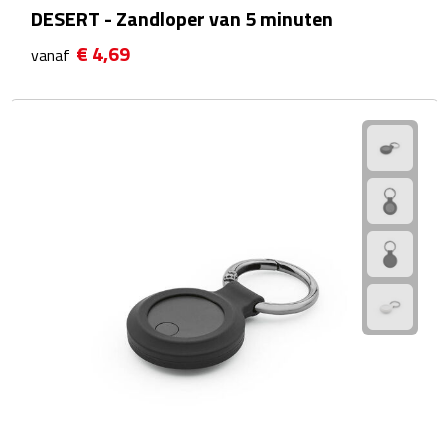
Hygiëne
DESERT - Zandloper van 5 minuten
€ 4,69
Desinfectie
vanaf
Handcrèmes
Lipbalsems
Tandenborstels
Tissues
Tissuehouders
Wattenstaafjes en watjes
Wet wipes
Kleding & Caps