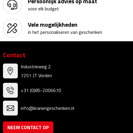
Persoonlijk advies op maat
voor elk budget
Sweaters
Vele mogelijkheden
Fleecevesten
in het personaliseren van geschenken
Vesten
Contact
Broeken
Industrieweg 2
Korte broeken
7251 JT Vorden
Lange broeken
+31 (0)85-2006670
Rokken
info@kranengeschenken.nl
Ondergoed & Sokken
NEEM CONTACT OP
Ondergoed