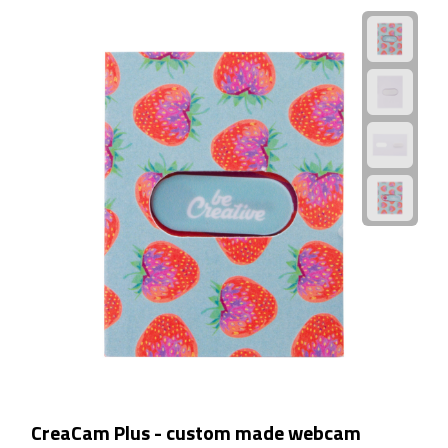
Linialen
Magneten
Muismatten
Pennen etui's
Pennenhouders
Puntenslijpers
Rekenmachines
Document- & Schrijfmappen
Documentmappen
CreaCam Plus - custom made webcam