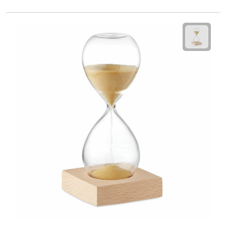
EHBO
Gezichtsmaskers & mondkapjes
Heatpacks
Koelpacks
Kruiken
Massage
Pillendoosjes
Pleisters
Weegschalen