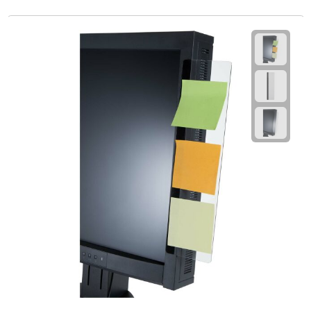
Voedselcontainers
Sport
Bidons
Fitness
Proteïne shakers
Sportmaterialen
Sportarmbanden
Sporthanddoeken
Sporthorloges