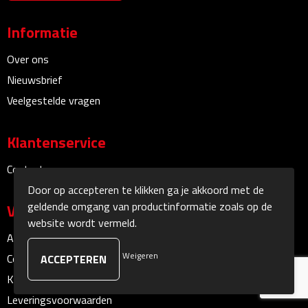
Sokken
Informatie
Over ons
Caps, Hoeden & Mutsen
Nieuwsbrief
Bandanas
Veelgestelde vragen
Caps
Klantenservice
Hoeden
Contact
Door op accepteren te klikken ga je akkoord met de
Mutsen
geldende omgang van productinformatie zoals op de
Veilig winkelen
website wordt vermeld.
Oorwarmers
Algemene voorwaarden
Weigeren
Cookieverklaring
Zonnekleppen
Klachtenprocedure
Handschoenen & Sjaals
Leveringsvoorwaarden