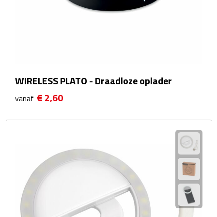
After Sun crèmes
Badminton
Handwaaiers
WIRELESS PLATO - Draadloze oplader
Hangmatten
€ 2,60
vanaf
Heupflessen
Verrekijkers
Zonnebrand
Zonnebrillen
Persoonlijke verzorging