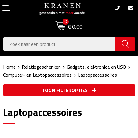
Terug
Terug
0
Boodschappentassen
Dag van de Zorg
€ 0,00
Pasen
Boodschappentassen
Koningsdag
Jute tassen
Home
Relatiegeschenken
Gadgets, elektronica en USB
Zomer
Katoenen draagtassen
Computer- en Laptopaccessoires
Laptopaccessoires
Voetbal, EK & WK
Opvouwbare tassen
TOON FILTEROPTIES
Sinterklaas
Papieren tassen
Laptopaccessoires
Kerstpakketten
Schoudertassen
Geboorte- & Kraamcadeau's
Zakelijke Tassen