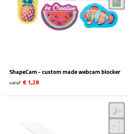
Telefoonaccessoires
Telefoonstandaards
Telefoonhoezen
Lanyards
Selfie sticks
ShapeCam - custom made webcam blocker
Smartwatches
€ 1,28
vanaf
Sporthorloges
Opladers
Draadloze opladers
Zonne energie opladers