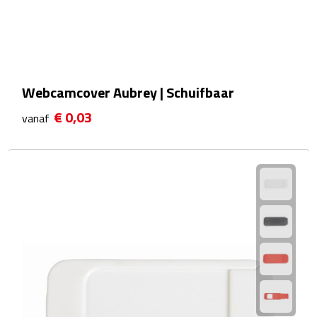
Reistassensets
Weekendtassen
Duffeltassen
Webcamcover Aubrey | Schuifbaar
€ 0,03
Autotassen
vanaf
Toilettassen
Rugzakken
Rugzakken
Laptop rugzakken
Promo rugzakjes