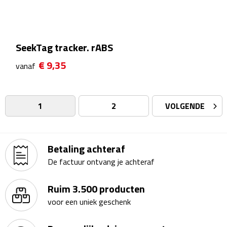
Badtextiel & Douche
SeekTag tracker. rABS
Badjassen
€ 9,35
vanaf
Badmatten
Handdoeken
1
2
VOLGENDE
Pantoffels & slippers
Betaling achteraf
Washandjes
De factuur ontvang je achteraf
Bovenkleding
Ruim 3.500 producten
Bodywarmers
voor een uniek geschenk
Overhemden