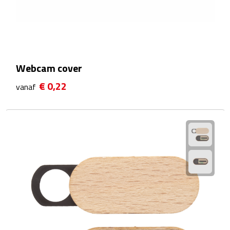
Waterflessen
Drinkglazen
Webcam cover
Glazen & karaffen
€ 0,22
vanaf
Dubbelwandige glazen
Bierglazen
Champagneglazen
Cocktailglazen
Wijnglazen
Koffieglazen