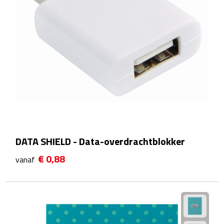
Kalenders
Beurs & Evenementen
Banners
Barmatten
Naambadges & naamkaarthouders
Stickers
DATA SHIELD - Data-overdrachtblokker
€ 0,88
vanaf
Visitekaartjes
Vlaggen
Bureau Toebehoren