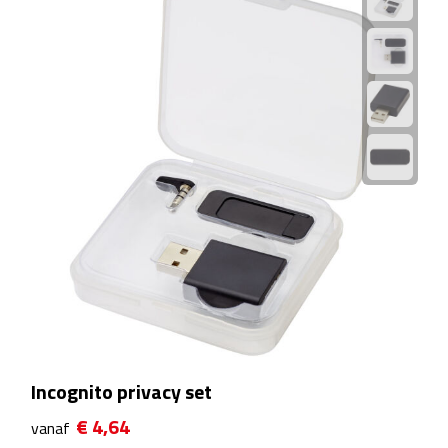
Manicuresets
Naaisetjes
Parfum
Sieraden
Spiegels
Herenverzorging
Scheerapparaten & trimmers
Scheermesjes
Incognito privacy set
Gezondheid
€ 4,64
vanaf