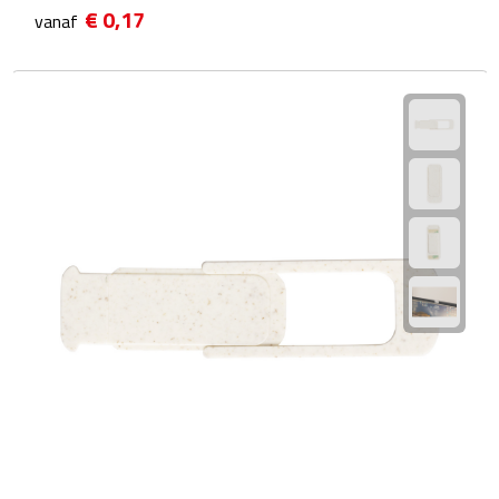
€ 0,17
vanaf
Fietspompen
Fietssloten
Fietsverlichting
Fiets reparatiesets
Zadelhoezen
Drinkwaren
Drinkbekers
Bekers
Bidons