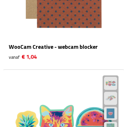
Bluetooth speakers
Multifunctionele speakers
Waterbestendige speakers
Noodradio's
WooCam Creative - webcam blocker
€ 1,04
Radio's
vanaf
Laptopaccessoires
Laptopstandaards
Muizen
Overige laptopaccessoires