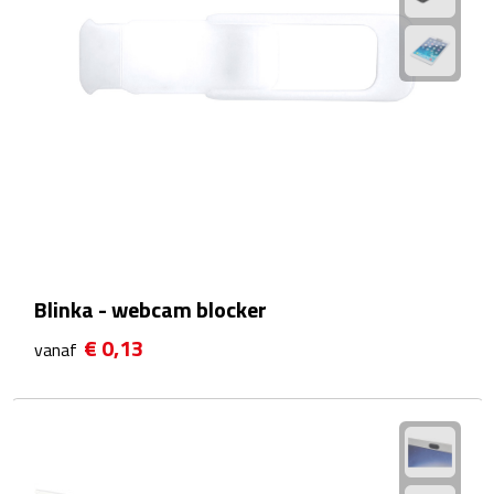
Matrozentassen
Reizen
Reisbekers
Opbergtasjes
Koffersloten
Bagageweegschalen
Blinka - webcam blocker
Bagageriemen
€ 0,13
vanaf
Bagagelabels
Reiskussens