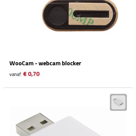
Theeglazen
Kopjes & Mokken
Kopjes
Mokken
WooCam - webcam blocker
Schoteltjes
€ 0,70
vanaf
Thermossets
Kantoor & Zakelijk
Agenda's & Kalenders
Agenda's