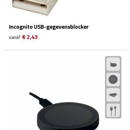
Strandlakens
Strandtassen
Incognito USB-gegevensblocker
€ 2,43
Strandstoelen
vanaf
Strandspellen
Strandmatten
Strandtenten
Vliegers
Vrije Tijd
BBQ