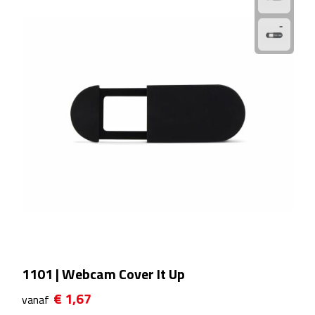
Camping hulpmiddelen
Campinglampen
Campingstoeltjes
Slaapzakken
Picknick
Picknickmanden
Picknickkleden
1101 | Webcam Cover It Up
Picknick rugtassen
€ 1,67
vanaf
Thermoskannen