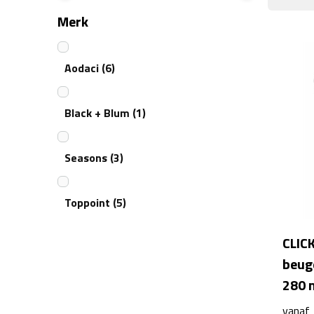
Merk
Aodaci
(6)
Black + Blum
(1)
Seasons
(3)
Toppoint
(5)
CLIC
beuge
280 
vanaf