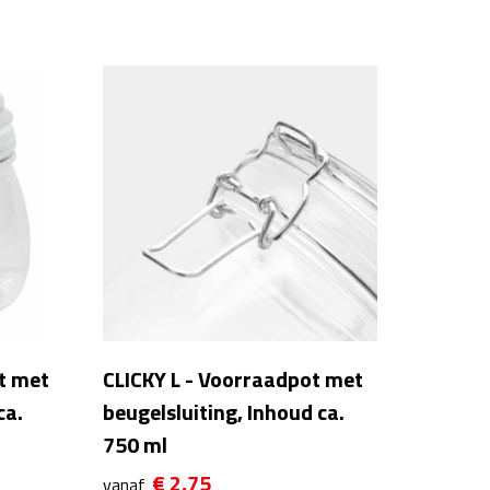
t met
CLICKY L - Voorraadpot met
ca.
beugelsluiting, Inhoud ca.
750 ml
€ 2,75
vanaf