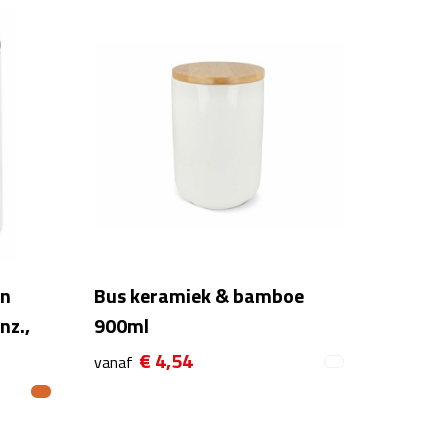
en
Bus keramiek & bamboe
nz.,
900ml
€ 4,54
vanaf