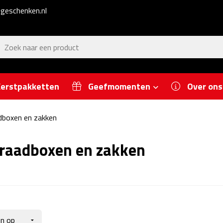
geschenken.nl
erstpakketten
Geefmomenten
Over ons
dboxen en zakken
raadboxen en zakken