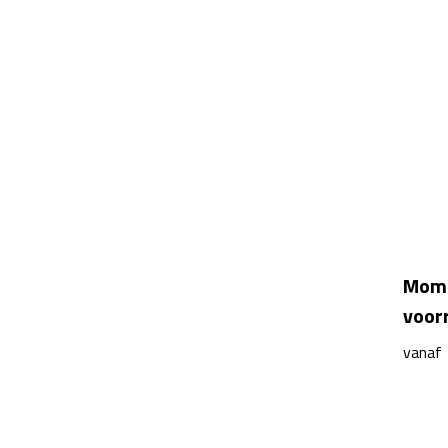
Momo
voor
vanaf