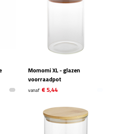
e
Momomi XL - glazen
voorraadpot
€ 5,44
vanaf