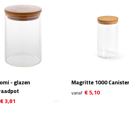
mi - glazen
Magritte 1000 Caniste
raadpot
€ 5,10
vanaf
€ 3,81