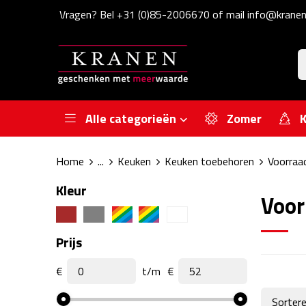
Vragen? Bel +31 (0)85-2006670 of mail info@kranen
Alle categorieën
Zomer
K
Home
...
Keuken
Keuken toebehoren
Voorraa
Kleur
Voor
Prijs
€
t/m
€