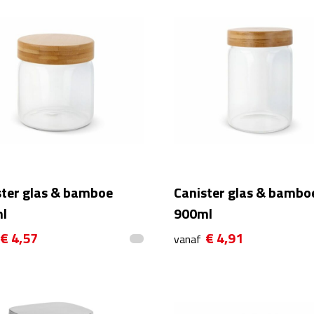
ster glas & bamboe
Canister glas & bambo
l
900ml
€ 4,57
€ 4,91
vanaf