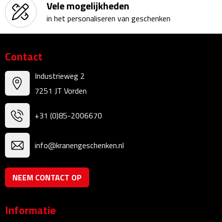
Vele mogelijkheden
Theeglazen
in het personaliseren van geschenken
Kopjes & Mokken
Contact
Kopjes
Industrieweg 2
Mokken
7251 JT Vorden
Schoteltjes
+31 (0)85-2006670
Thermossets
info@kranengeschenken.nl
Kantoor & Zakelijk
NEEM CONTACT OP
Agenda's & Kalenders
Informatie
Agenda's