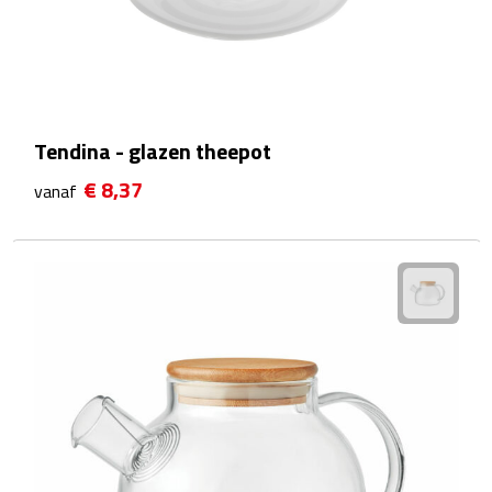
Sport- & Recreatietassen
Sporttassen
Schoenentassen
Tendina - glazen theepot
Fietstassen
€ 8,37
vanaf
Koeltassen & koelboxen
Strandtassen
Picknick rugtassen
Lunchtassen
Heuptassen