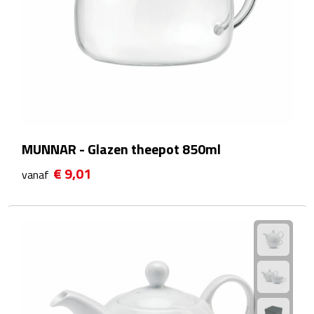
Matrozentassen
Reizen
Reisbekers
Opbergtasjes
Koffersloten
MUNNAR - Glazen theepot 850ml
€ 9,01
vanaf
Bagageweegschalen
Bagageriemen
Bagagelabels
Reiskussens