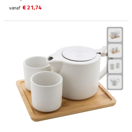
€ 21,74
vanaf
Plastic bekers
Reisbekers
Thermosbekers
Drinkflessen
Opvouwbare drinkfles
Drinkflessen met karabijnhaak
Sportflessen
Thermosflessen
Waterflesjes