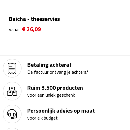
Waterflessen
Baicha - theeservies
Drinkglazen
€ 26,09
vanaf
Glazen & karaffen
Dubbelwandige glazen
Betaling achteraf
Bierglazen
De factuur ontvang je achteraf
Champagneglazen
Ruim 3.500 producten
voor een uniek geschenk
Cocktailglazen
Wijnglazen
Persoonlijk advies op maat
voor elk budget
Koffieglazen