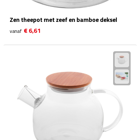
Reistassensets
Zen theepot met zeef en bamboe deksel
Weekendtassen
€ 6,61
vanaf
Duffeltassen
Autotassen
Toilettassen
Rugzakken
Rugzakken
Laptop rugzakken
Promo rugzakjes