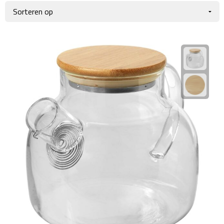
Giftcards
Business trolleys
Wellness Giftsets
Documententassen
Kledingtassen
Laptophoezen & -tassen
Tablettassen
Reistassen & Trolleys
Reistassen
Trolleys
Reistas trolleys