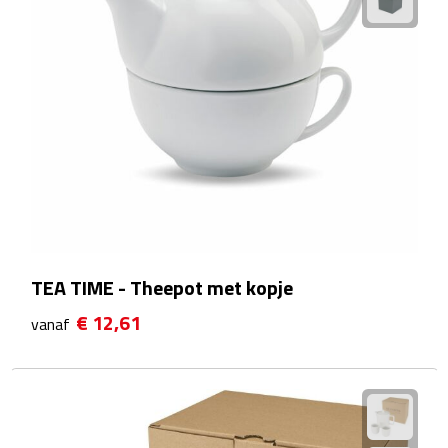
Reisstekkers
Reissetjes
Paspoorthouders
Auto Accessoires
Auto luchtverfrissers
Auto onderhoud
TEA TIME - Theepot met kopje
Auto organizers
€ 12,61
vanaf
Auto telefoonhouders
IJskrabbers
Parkeerschijven