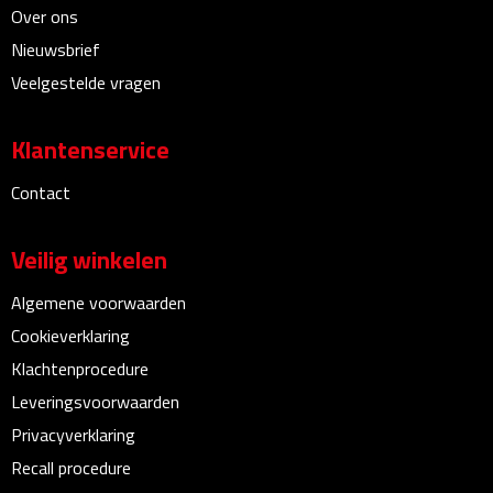
Over ons
Kalenders
Nieuwsbrief
Beurs & Evenementen
Veelgestelde vragen
Banners
Klantenservice
Barmatten
Contact
Naambadges & naamkaarthouders
Veilig winkelen
Stickers
Algemene voorwaarden
Cookieverklaring
Visitekaartjes
Klachtenprocedure
Leveringsvoorwaarden
Vlaggen
Privacyverklaring
Bureau Toebehoren
Recall procedure