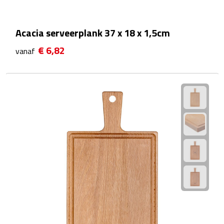
Strandlakens
Acacia serveerplank 37 x 18 x 1,5cm
Strandtassen
€ 6,82
vanaf
Strandstoelen
Strandspellen
Strandmatten
Strandtenten
Vliegers
Vrije Tijd
BBQ