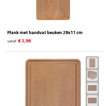
Waterflessen
Drinkglazen
Glazen & karaffen
Plank met handvat beuken 28x11 cm
€ 2,98
vanaf
Dubbelwandige glazen
Bierglazen
Champagneglazen
Cocktailglazen
Wijnglazen
Koffieglazen