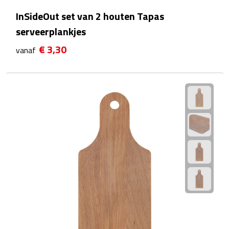
InSideOut set van 2 houten Tapas
Plastic bekers
serveerplankjes
Reisbekers
€ 3,30
vanaf
Thermosbekers
Drinkflessen
Opvouwbare drinkfles
Drinkflessen met karabijnhaak
Sportflessen
Thermosflessen
Waterflesjes