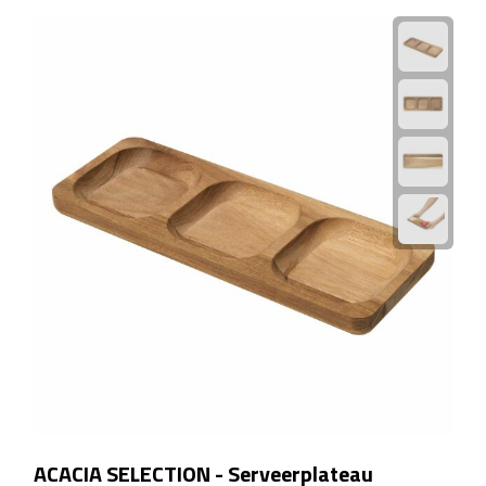
Linialen
Magneten
Muismatten
Pennen etui's
Pennenhouders
Puntenslijpers
Rekenmachines
Document- & Schrijfmappen
Documentmappen
ACACIA SELECTION - Serveerplateau