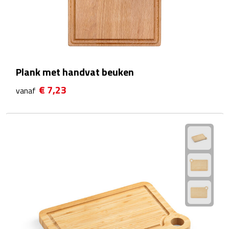
After Sun crèmes
Badminton
Handwaaiers
Plank met handvat beuken
Hangmatten
€ 7,23
vanaf
Heupflessen
Verrekijkers
Zonnebrand
Zonnebrillen
Persoonlijke verzorging