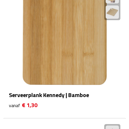
Reisstekkers
Reissetjes
Paspoorthouders
Auto Accessoires
Auto luchtverfrissers
Auto onderhoud
Auto organizers
Serveerplank Kennedy | Bamboe
Auto telefoonhouders
€ 1,30
vanaf
IJskrabbers
Parkeerschijven