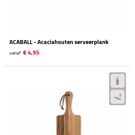
Bluetooth speakers
Multifunctionele speakers
Waterbestendige speakers
ACABALL - Acaciahouten serveerplank
Noodradio's
€ 4,95
vanaf
Radio's
Laptopaccessoires
Laptopstandaards
Muizen
Overige laptopaccessoires