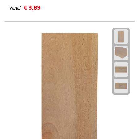
Multifunctionele documentmappen
€ 3,89
vanaf
Schrijfmappen
Multifunctionele schrijfmappen
Klemborden
Notitieboeken en Schriften
Memo's
Memoboekjes
Memo sets
Unieke memo's