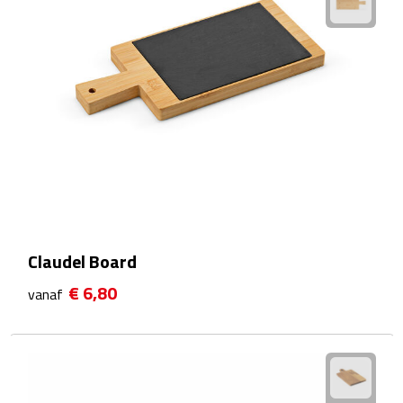
Douchegels
Douche timers
Pantoffels & slippers
Shampoo & conditioners
Sponzen & borstels
Zeepjes
Claudel Board
Damesverzorging
€ 6,80
vanaf
Borstels
Make up tools