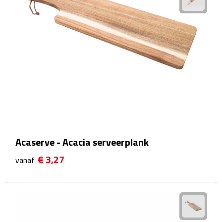
Kalenders
Beurs & Evenementen
Banners
Barmatten
Naambadges & naamkaarthouders
Stickers
Acaserve - Acacia serveerplank
€ 3,27
Visitekaartjes
vanaf
Vlaggen
Bureau Toebehoren