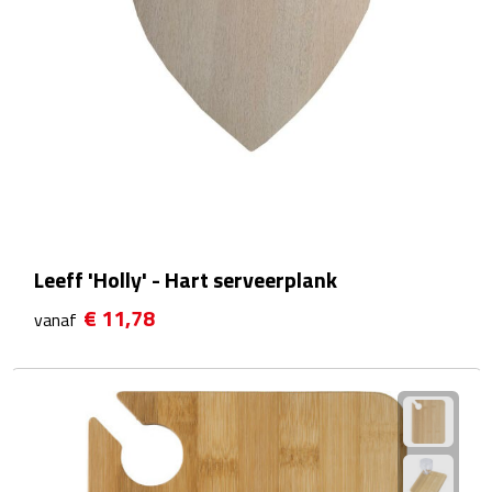
Matrozentassen
Reizen
Reisbekers
Opbergtasjes
Koffersloten
Leeff 'Holly' - Hart serveerplank
Bagageweegschalen
€ 11,78
vanaf
Bagageriemen
Bagagelabels
Reiskussens