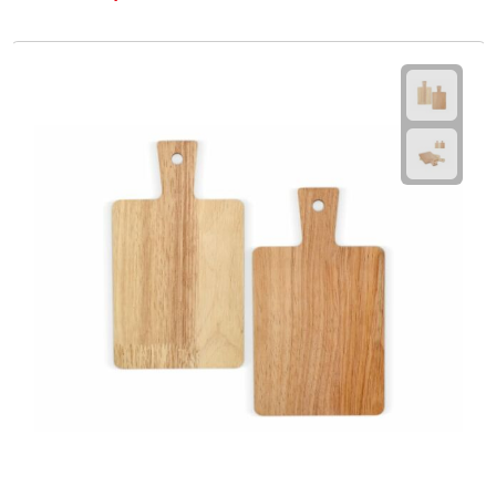
Fietspompen
Fietssloten
Fietsverlichting
Fiets reparatiesets
Zadelhoezen
Drinkwaren
Drinkbekers
Bekers
Bidons