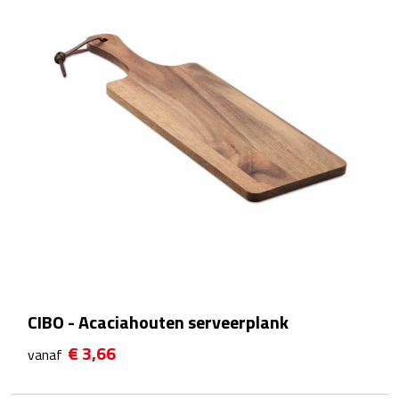
Bureauklokken
Bureaulampen
Bureau onderleggers
Bureau organizers
Bureausets
Bureau ventilatoren
Boekenleggers
CIBO - Acaciahouten serveerplank
Briefopeners
€ 3,66
vanaf
Gummen