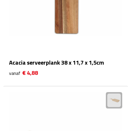
Telefoonaccessoires
Telefoonstandaards
Telefoonhoezen
Lanyards
Selfie sticks
Acacia serveerplank 38 x 11,7 x 1,5cm
€ 4,88
Smartwatches
vanaf
Sporthorloges
Opladers
Draadloze opladers
Zonne energie opladers