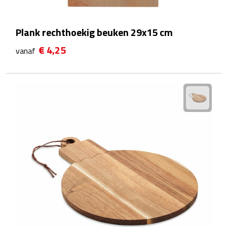
Zelfklevende memo's
Kubusblokken
Plank rechthoekig beuken 29x15 cm
€ 4,25
vanaf
Gadgets
Hoofdtelefoons
Bluetooth hoofdtelefoons
Bedrade hoofdtelefoons
Bluetooth audio oordopjes
Bedrade audio oordopjes
Speakers