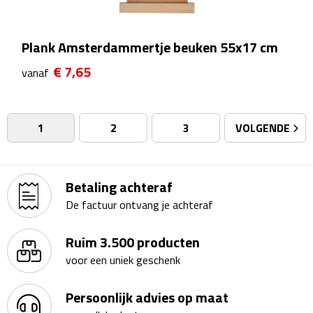
Badtextiel & Douche
Plank Amsterdammertje beuken 55x17 cm
Badjassen
€ 7,65
vanaf
Badmatten
1
2
3
VOLGENDE
Handdoeken
Pantoffels & slippers
Betaling achteraf
De factuur ontvang je achteraf
Washandjes
Ruim 3.500 producten
Bovenkleding
voor een uniek geschenk
Bodywarmers
Persoonlijk advies op maat
Overhemden