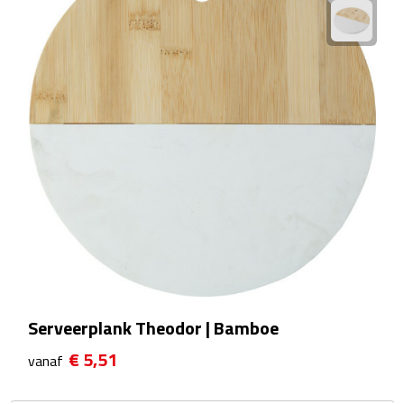
Camping hulpmiddelen
Campinglampen
Campingstoeltjes
Slaapzakken
Picknick
Picknickmanden
Picknickkleden
Serveerplank Theodor | Bamboe
Picknick rugtassen
€ 5,51
vanaf
Thermoskannen