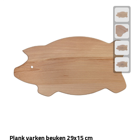
EHBO
Gezichtsmaskers & mondkapjes
Heatpacks
Koelpacks
Kruiken
Massage
Pillendoosjes
Pleisters
Weegschalen
Plank varken beuken 29x15 cm