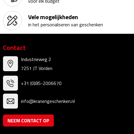
voor elk budget
Sweaters
Vele mogelijkheden
in het personaliseren van geschenken
Fleecevesten
Vesten
Contact
Broeken
Industrieweg 2
7251 JT Vorden
Korte broeken
+31 (0)85-2006670
Lange broeken
info@kranengeschenken.nl
Rokken
Ondergoed & Sokken
NEEM CONTACT OP
Ondergoed