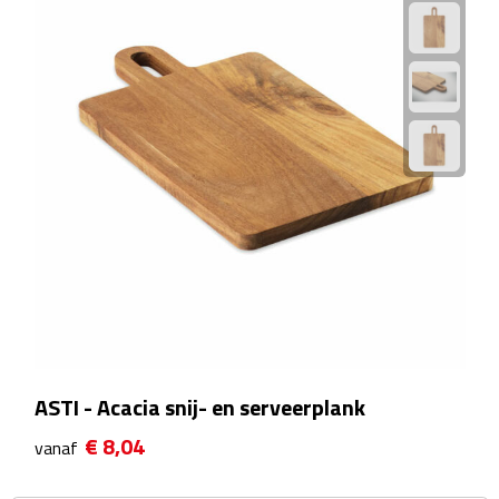
Manicuresets
Naaisetjes
Parfum
Sieraden
Spiegels
Herenverzorging
Scheerapparaten & trimmers
Scheermesjes
ASTI - Acacia snij- en serveerplank
€ 8,04
vanaf
Gezondheid