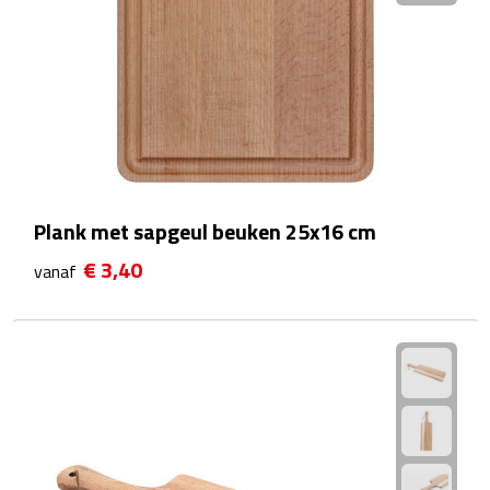
Theeglazen
Kopjes & Mokken
Kopjes
Mokken
Plank met sapgeul beuken 25x16 cm
Schoteltjes
€ 3,40
vanaf
Thermossets
Kantoor & Zakelijk
Agenda's & Kalenders
Agenda's