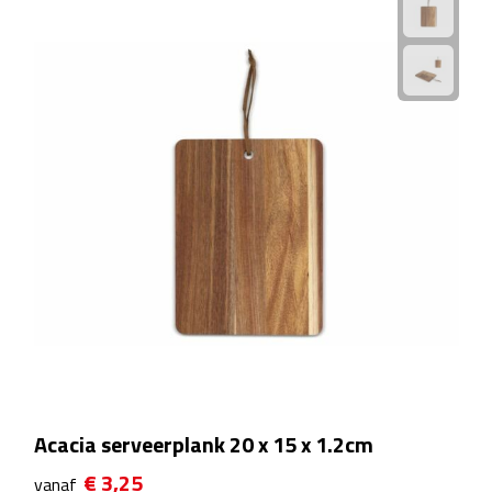
Rijbewijs- & kentekenhoezen
USB autoladers
Veiligheidshamers
Veiligheidssets
Zonneschermen
Fiets Accessoires
Fietsbellen
Fietstassen
Acacia serveerplank 20 x 15 x 1.2cm
€ 3,25
Fiets telefoonhouders
vanaf