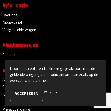
Informatie
Sokken
Over ons
Nieuwsbrief
Caps, Hoeden & Mutsen
Veelgestelde vragen
Bandanas
Klantenservice
Caps
Contact
Hoeden
Door op accepteren te klikken ga je akkoord met de
Veilig winkelen
Mutsen
geldende omgang van productinformatie zoals op de
Algemene voorwaarden
website wordt vermeld.
Oorwarmers
Cookieverklaring
Weigeren
Klachtenprocedure
Zonnekleppen
Leveringsvoorwaarden
Handschoenen & Sjaals
Privacyverklaring