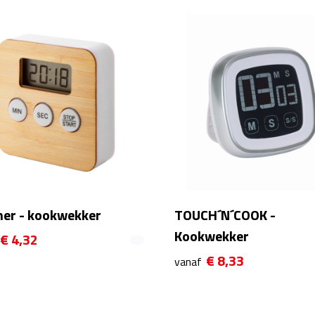
er - kookwekker
TOUCH´N´COOK -
Kookwekker
€ 4,32
€ 8,33
vanaf