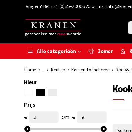
Vragen? Bel +31 (0)85-2006670 of mail info@kranen
Alle categorieën
Zomer
K
Home
...
Keuken
Keuken toebehoren
Kookwe
Kleur
Koo
Prijs
€
t/m
€