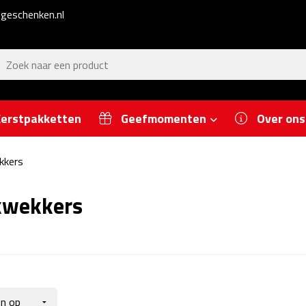
geschenken.nl
erstpakketten
Geefmomenten
Over ons
kkers
kwekkers