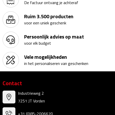
De factuur ontvang je achteraf
Bureauklokken
Ruim 3.500 producten
Bureaulampen
voor een uniek geschenk
Bureau onderleggers
Persoonlijk advies op maat
voor elk budget
Bureau organizers
Vele mogelijkheden
Bureausets
in het personaliseren van geschenken
Bureau ventilatoren
Boekenleggers
Contact
Industrieweg 2
Briefopeners
7251 JT Vorden
Gummen
+31 (0)85-2006670