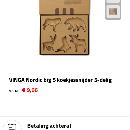
Kalenders
Beurs & Evenementen
Banners
Barmatten
Naambadges & naamkaarthouders
VINGA Nordic big 5 koekjessnijder 5-delig
Stickers
€ 9,66
vanaf
Visitekaartjes
Vlaggen
Bureau Toebehoren
Betaling achteraf