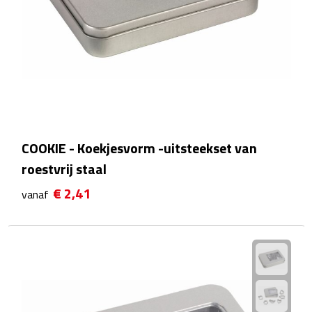
Matrozentassen
Reizen
Reisbekers
Opbergtasjes
Koffersloten
COOKIE - Koekjesvorm -uitsteekset van
roestvrij staal
Bagageweegschalen
€ 2,41
vanaf
Bagageriemen
Bagagelabels
Reiskussens