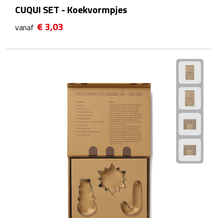
CUQUI SET - Koekvormpjes
Plastic bekers
€ 3,03
vanaf
Reisbekers
Thermosbekers
Drinkflessen
Opvouwbare drinkfles
Drinkflessen met karabijnhaak
Sportflessen
Thermosflessen
Waterflesjes