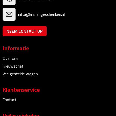
Linialen
info@kranengeschenken.nl
Magneten
Muismatten
NEEM CONTACT OP
Pennen etui's
Informatie
Pennenhouders
Over ons
Nieuwsbrief
Puntenslijpers
Veelgestelde vragen
Rekenmachines
Klantenservice
Document- & Schrijfmappen
Contact
Documentmappen
Veilig winkelen