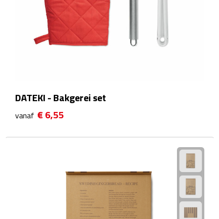
Theeglazen
Kopjes & Mokken
Kopjes
Mokken
DATEKI - Bakgerei set
Schoteltjes
€ 6,55
vanaf
Thermossets
Kantoor & Zakelijk
Agenda's & Kalenders
Agenda's