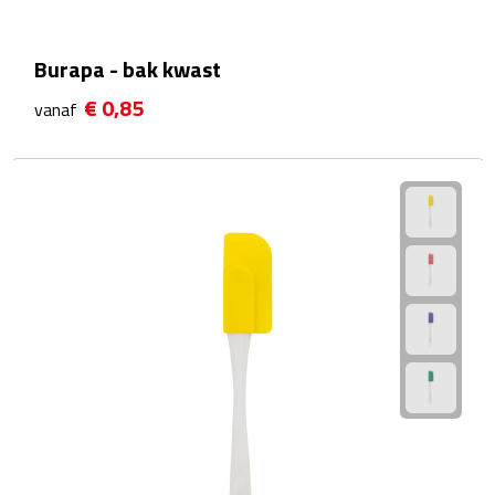
Reistassensets
Burapa - bak kwast
Weekendtassen
€ 0,85
vanaf
Duffeltassen
Autotassen
Toilettassen
Rugzakken
Rugzakken
Laptop rugzakken
Promo rugzakjes