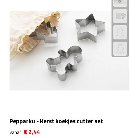
Rijbewijs- & kentekenhoezen
USB autoladers
Veiligheidshamers
Veiligheidssets
Zonneschermen
Fiets Accessoires
Fietsbellen
Pepparku - Kerst koekjes cutter set
Fietstassen
€ 2,44
vanaf
Fiets telefoonhouders