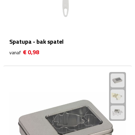
Sport- & Recreatietassen
Sporttassen
Schoenentassen
Spatupa - bak spatel
Fietstassen
€ 0,98
vanaf
Koeltassen & koelboxen
Strandtassen
Picknick rugtassen
Lunchtassen
Heuptassen