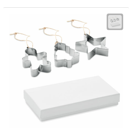
Fietspompen
Fietssloten
Fietsverlichting
Fiets reparatiesets
Zadelhoezen
Drinkwaren
Drinkbekers
Bekers
Bidons