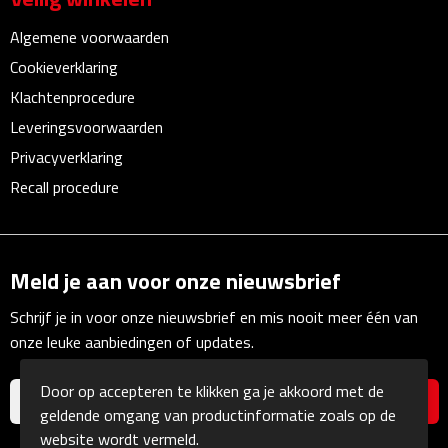
Multifunctionele documentmappen
Algemene voorwaarden
Schrijfmappen
Cookieverklaring
Klachtenprocedure
Multifunctionele schrijfmappen
Leveringsvoorwaarden
Privacyverklaring
Klemborden
Recall procedure
Notitieboeken en Schriften
Memo's
Meld je aan voor onze nieuwsbrief
Memoboekjes
Schrijf je in voor onze nieuwsbrief en mis nooit meer één van
onze leuke aanbiedingen of updates.
Memo sets
Door op accepteren te klikken ga je akkoord met de
Unieke memo's
geldende omgang van productinformatie zoals op de
website wordt vermeld.