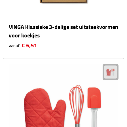
Waterflessen
Drinkglazen
VINGA Klassieke 3-delige set uitsteekvormen
voor koekjes
Glazen & karaffen
€ 6,51
vanaf
Dubbelwandige glazen
Bierglazen
Champagneglazen
Cocktailglazen
Wijnglazen
Koffieglazen