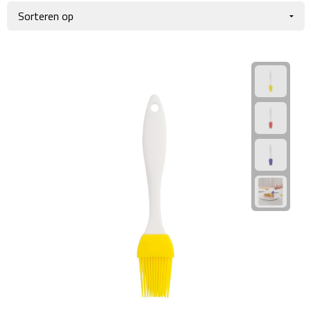
Giftcards
Business trolleys
Wellness Giftsets
Documententassen
Kledingtassen
Laptophoezen & -tassen
Tablettassen
Reistassen & Trolleys
Reistassen
Trolleys
Reistas trolleys