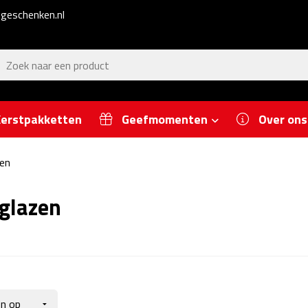
geschenken.nl
erstpakketten
Geefmomenten
Over ons
zen
glazen