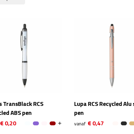
s TransBlack RCS
Lupa RCS Recycled Alu 
cled ABS pen
pen
€ 0,20
€ 0,47
vanaf