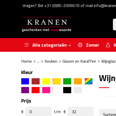
Vragen? Bel +31 (0)85-2006670 of mail info@kranen
Alle categorieën
Zomer
K
Home
...
Keuken
Glazen en Karaffen
Wijngla
Kleur
Wijn
Prijs
€
t/m
€