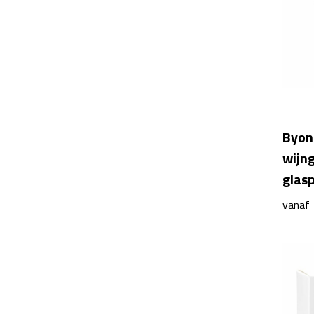
Byon 
wijng
glas
vanaf