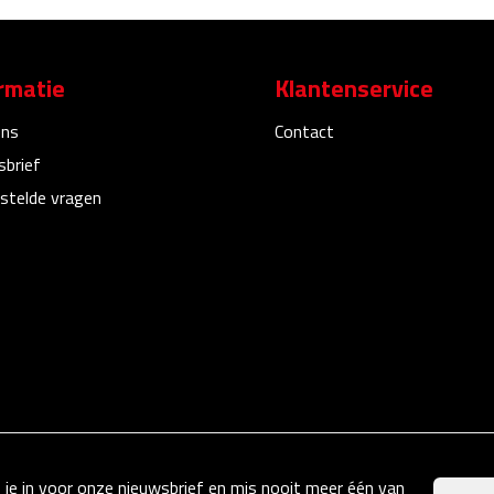
rmatie
Klantenservice
ons
Contact
sbrief
stelde vragen
f je in voor onze nieuwsbrief en mis nooit meer één van