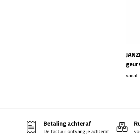
JANZ
geur
vanaf
Betaling achteraf
R
De factuur ontvang je achteraf
vo