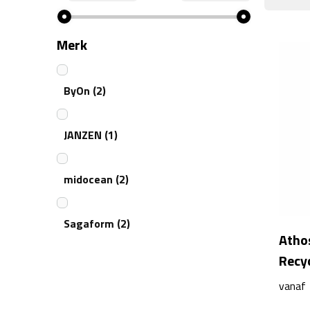
Merk
ByOn
(2)
JANZEN
(1)
midocean
(2)
Sagaform
(2)
Atho
Recy
vanaf