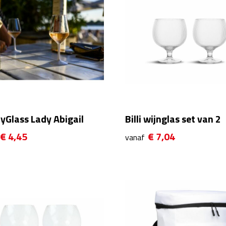
yGlass Lady Abigail
Billi wijnglas set van 2
€ 4,45
€ 7,04
vanaf