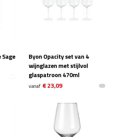
e Sage
Byon Opacity set van 4
wijnglazen met stijlvol
glaspatroon 470ml
€ 23,09
vanaf