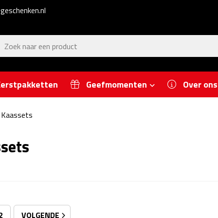
geschenken.nl
erstpakketten
Geefmomenten
Over ons
Kaassets
sets
2
VOLGENDE