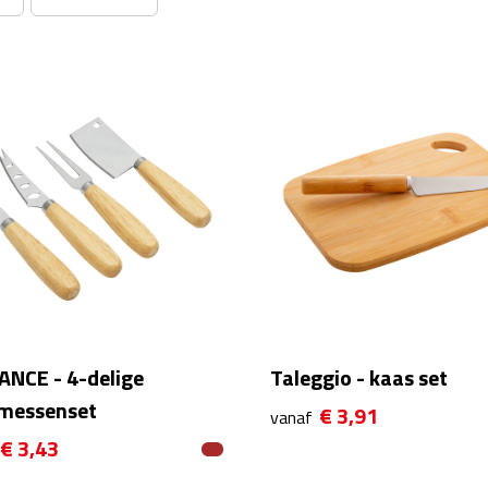
ANCE - 4-delige
Taleggio - kaas set
messenset
€ 3,91
vanaf
€ 3,43