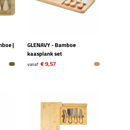
mboe |
GLENAVY - Bamboe
kaasplank set
€ 9,57
vanaf