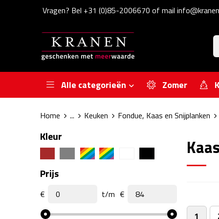
Vragen? Bel +31 (0)85-2006670 of mail info@kranen
Alle categorieën
Zomer
K
Home
...
Keuken
Fondue, Kaas en Snijplanken
Kleur
Kaas
Prijs
€
t/m
€
1