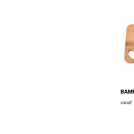
Toppoint
(2)
Vinga
(3)
Wooosh
(1)
BAMB
vanaf