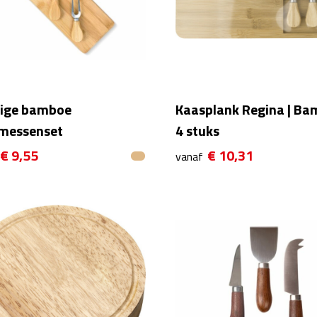
lige bamboe
Kaasplank Regina | Ba
messenset
4 stuks
€ 9,55
€ 10,31
vanaf