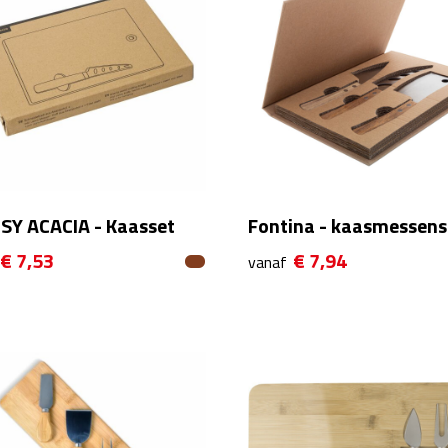
SY ACACIA - Kaasset
Fontina - kaasmessens
€ 7,53
€ 7,94
vanaf