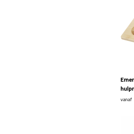
Emen
hulp
vanaf