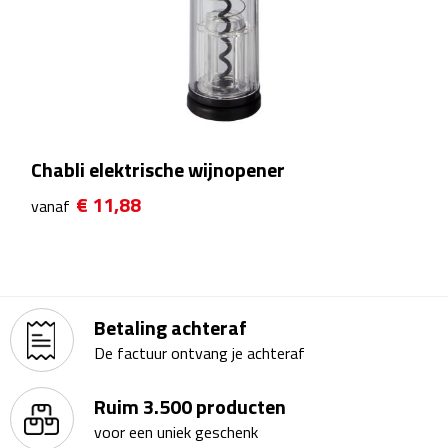
Rijbewijs- & kentekenhoezen
USB autoladers
Veiligheidshamers
Chabli elektrische wijnopener
Veiligheidssets
€ 11,88
vanaf
Zonneschermen
Fiets Accessoires
Betaling achteraf
Fietsbellen
De factuur ontvang je achteraf
Fietstassen
Ruim 3.500 producten
voor een uniek geschenk
Fiets telefoonhouders