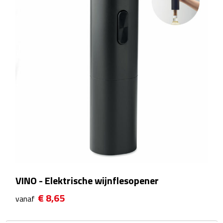
Reistassensets
Weekendtassen
Duffeltassen
Autotassen
Toilettassen
Rugzakken
Rugzakken
VINO - Elektrische wijnflesopener
Laptop rugzakken
€ 8,65
vanaf
Promo rugzakjes