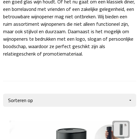
een goed glas wijn houdt. Of het nu gaat om een klassiek diner,
Giftcards
Business trolleys
een borrelavond met vrienden of een zakelijke gelegenheid, een
betrouwbare wijnopener mag niet ontbreken. Wij bieden een
Wellness Giftsets
Documententassen
ruim assortiment wijnopeners die niet alleen functioneel zijn,
maar ook stijlvol en duurzaam. Daarnaast is het mogelijk om
Kledingtassen
wijnopeners te bedrukken met een logo, slogan of persoonlijke
boodschap, waardoor ze perfect geschikt zijn als
Laptophoezen & -tassen
relatiegeschenk of promotiemateriaal.
Tablettassen
Reistassen & Trolleys
Reistassen
Trolleys
Reistas trolleys