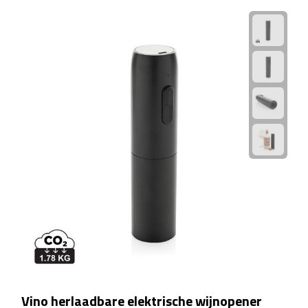
Sport- & Recreatietassen
Sporttassen
Schoenentassen
Fietstassen
Koeltassen & koelboxen
Strandtassen
Picknick rugtassen
Lunchtassen
Heuptassen
Vino herlaadbare elektrische wijnopener