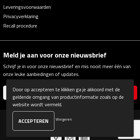
Leveringsvoorwaarden
Waterflessen
Privacyverklaring
Drinkglazen
Recall procedure
Glazen & karaffen
Meld je aan voor onze nieuwsbrief
Dubbelwandige glazen
Schrijf je in voor onze nieuwsbrief en mis nooit meer één van
Bierglazen
onze leuke aanbiedingen of updates.
Champagneglazen
Door op accepteren te klikken ga je akkoord met de
geldende omgang van productinformatie zoals op de
Cocktailglazen
website wordt vermeld.
Wijnglazen
Weigeren
© Copyright Kranengeschenken 2026
Koffieglazen