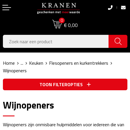
Terug
Terug
0
Boodschappentassen
Dag van de Zorg
€ 0,00
Pasen
Boodschappentassen
Koningsdag
Jute tassen
Home
...
Keuken
Flesopeners en kurkentrekkers
Zomer
Katoenen draagtassen
Wijnopeners
Voetbal, EK & WK
Opvouwbare tassen
TOON FILTEROPTIES
Sinterklaas
Papieren tassen
Wijnopeners
Kerstpakketten
Schoudertassen
Geboorte- & Kraamcadeau's
Zakelijke Tassen
Wijnopeners zijn onmisbare hulpmiddelen voor iedereen die van