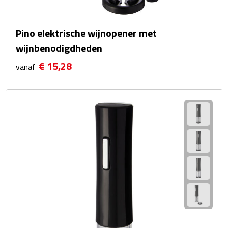
Reisstekkers
Reissetjes
Pino elektrische wijnopener met
wijnbenodigdheden
Paspoorthouders
€ 15,28
vanaf
Auto Accessoires
Auto luchtverfrissers
Auto onderhoud
Auto organizers
Auto telefoonhouders
IJskrabbers
Parkeerschijven