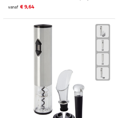
Matrozentassen
€ 9,64
vanaf
Reizen
Reisbekers
Opbergtasjes
Koffersloten
Bagageweegschalen
Bagageriemen
Bagagelabels
Reiskussens