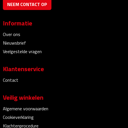
NEEM CONTACT OP
Plastic bekers
Informatie
Reisbekers
Over ons
Thermosbekers
Nieuwsbrief
Veelgestelde vragen
Drinkflessen
Opvouwbare drinkfles
Klantenservice
Contact
Drinkflessen met karabijnhaak
Sportflessen
Veilig winkelen
Algemene voorwaarden
Thermosflessen
Cookieverklaring
Waterflesjes
Klachtenprocedure