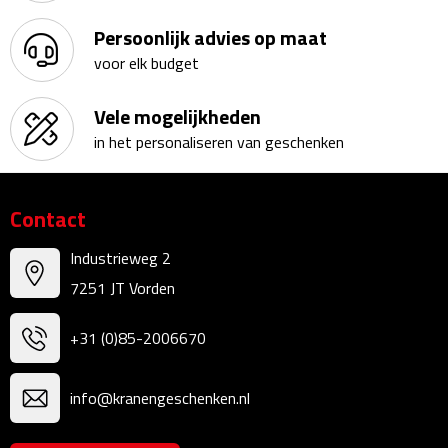
Persoonlijk advies op maat
Fietspompen
voor elk budget
Fietssloten
Vele mogelijkheden
Fietsverlichting
in het personaliseren van geschenken
Fiets reparatiesets
Contact
Zadelhoezen
Industrieweg 2
Drinkwaren
7251 JT Vorden
Drinkbekers
+31 (0)85-2006670
Bekers
info@kranengeschenken.nl
Bidons