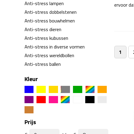
Anti-stress lampen
ervoor da
Anti-stress dobbelstenen
Anti-stress bouwhelmen
Anti-stress dieren
Anti-stress kubussen
Anti-stress in diverse vormen
1
Anti-stress wereldbollen
Anti-stress ballen
Anti-stress poppetjes
Kleur
Anti-stress sterren
Anti-stress harten
Anti-stress custom made
Prijs