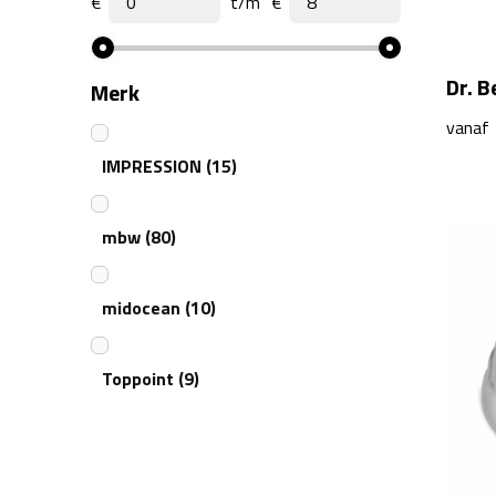
€
t/m
€
Dr. B
Merk
vanaf
IMPRESSION
(15)
mbw
(80)
midocean
(10)
Toppoint
(9)