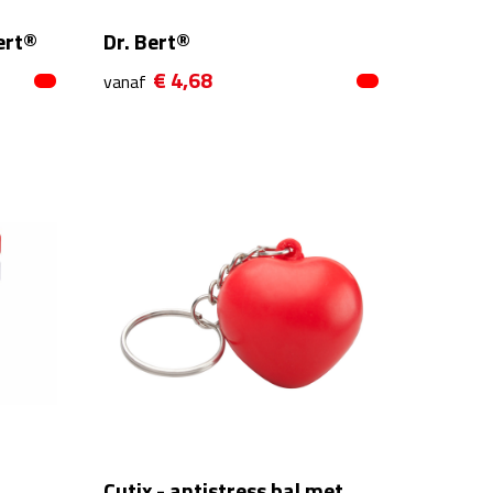
ert®
Dr. Bert®
€ 4,68
vanaf
Cutix - antistress bal met