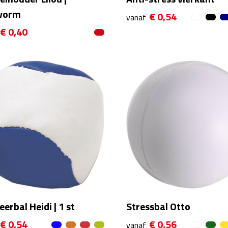
vorm
€ 0,54
vanaf
€ 0,40
eerbal Heidi | 1 st
Stressbal Otto
€ 0,54
€ 0,56
vanaf