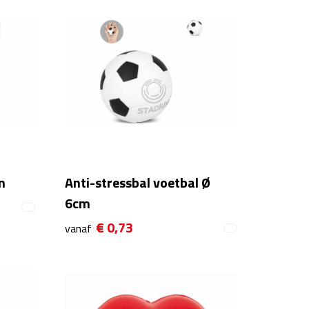
n
Anti-stressbal voetbal Ø
6cm
€ 0,73
vanaf