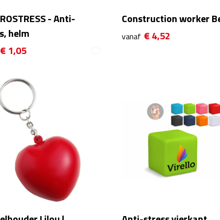
ROSTRESS - Anti-
Construction worker B
s, helm
€ 4,52
vanaf
€ 1,05
elhouder Lilou |
Anti-stress vierkant