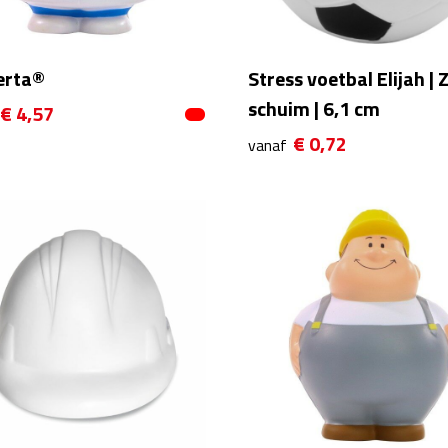
erta®
Stress voetbal Elijah | 
schuim | 6,1 cm
€ 4,57
€ 0,72
vanaf