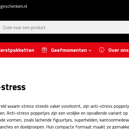
geschenken.nl
erstpakketten
Geefmomenten
Over ons
-stress
reld waarin stress steeds vaker voorkomt, zijn anti-stress poppet
n. Anti-stress poppetjes zijn een vrolijke en opvallende variant op d
ende vormen, zoals lachende figuurtjes, superhelden, kantoormedewe
ranches en doelgroepen. Hun compacte formaat maakt ze gemakkeli