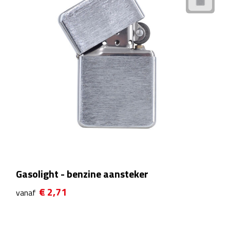
Reistassensets
Weekendtassen
Duffeltassen
Autotassen
Toilettassen
Rugzakken
Rugzakken
Gasolight - benzine aansteker
Laptop rugzakken
€ 2,71
vanaf
Promo rugzakjes