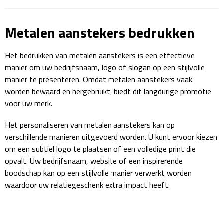
Sport- & Recreatietassen
Metalen aanstekers bedrukken
Sporttassen
Het bedrukken van metalen aanstekers is een effectieve
Schoenentassen
manier om uw bedrijfsnaam, logo of slogan op een stijlvolle
manier te presenteren. Omdat metalen aanstekers vaak
Fietstassen
worden bewaard en hergebruikt, biedt dit langdurige promotie
voor uw merk.
Koeltassen & koelboxen
Het personaliseren van metalen aanstekers kan op
Strandtassen
verschillende manieren uitgevoerd worden. U kunt ervoor kiezen
om een subtiel logo te plaatsen of een volledige print die
Picknick rugtassen
opvalt. Uw bedrijfsnaam, website of een inspirerende
boodschap kan op een stijlvolle manier verwerkt worden
Lunchtassen
waardoor uw relatiegeschenk extra impact heeft.
Heuptassen