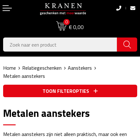
Terug
Terug
0
Boodschappentassen
Dag van de Zorg
€ 0,00
Pasen
Boodschappentassen
Koningsdag
Jute tassen
Home
Relatiegeschenken
Aanstekers
Zomer
Katoenen draagtassen
Metalen aanstekers
Voetbal, EK & WK
Opvouwbare tassen
TOON FILTEROPTIES
Sinterklaas
Papieren tassen
Metalen aanstekers
Kerstpakketten
Schoudertassen
Geboorte- & Kraamcadeau's
Zakelijke Tassen
Metalen aanstekers zijn niet alleen praktisch, maar ook een