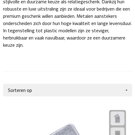
stijlvolle en duurzame keuze als relatiegeschenk. Dankzij hun
Giftcards
Business trolleys
robuuste en luxe uitstraling zijn ze ideaal voor bedrijven die een
premium geschenk willen aanbieden. Metalen aanstekers
Wellness Giftsets
Documententassen
onderscheiden zich door hun hoge kwaliteit en lange levensduur.
In tegenstelling tot plastic modellen zijn ze steviger,
Kledingtassen
herbruikbaar en vaak navulbaar, waardoor ze een duurzamere
keuze zijn.
Laptophoezen & -tassen
Tablettassen
Reistassen & Trolleys
Reistassen
Trolleys
Reistas trolleys