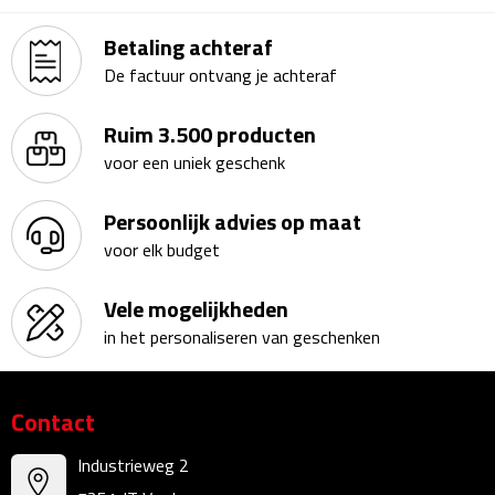
Matrozentassen
Betaling achteraf
Reizen
De factuur ontvang je achteraf
Reisbekers
Ruim 3.500 producten
voor een uniek geschenk
Opbergtasjes
Persoonlijk advies op maat
Koffersloten
voor elk budget
Bagageweegschalen
Vele mogelijkheden
Bagageriemen
in het personaliseren van geschenken
Bagagelabels
Contact
Reiskussens
Industrieweg 2