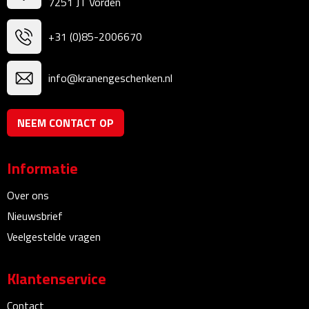
Reisstekkers
7251 JT Vorden
Reissetjes
+31 (0)85-2006670
Paspoorthouders
info@kranengeschenken.nl
Auto Accessoires
NEEM CONTACT OP
Auto luchtverfrissers
Informatie
Auto onderhoud
Over ons
Auto organizers
Nieuwsbrief
Veelgestelde vragen
Auto telefoonhouders
IJskrabbers
Klantenservice
Contact
Parkeerschijven