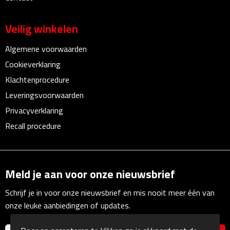
Rijbewijs- & kentekenhoezen
Veilig winkelen
USB autoladers
Algemene voorwaarden
Cookieverklaring
Veiligheidshamers
Klachtenprocedure
Leveringsvoorwaarden
Veiligheidssets
Privacyverklaring
Zonneschermen
Recall procedure
Fiets Accessoires
Meld je aan voor onze nieuwsbrief
Fietsbellen
Schrijf je in voor onze nieuwsbrief en mis nooit meer één van
Fietstassen
onze leuke aanbiedingen of updates.
Fiets telefoonhouders