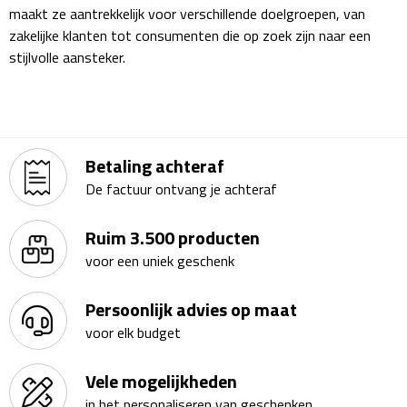
Matrozentassen
maakt ze aantrekkelijk voor verschillende doelgroepen, van
zakelijke klanten tot consumenten die op zoek zijn naar een
Reizen
stijlvolle aansteker.
Reisbekers
Opbergtasjes
Betaling achteraf
Koffersloten
De factuur ontvang je achteraf
Bagageweegschalen
Ruim 3.500 producten
voor een uniek geschenk
Bagageriemen
Persoonlijk advies op maat
Bagagelabels
voor elk budget
Reiskussens
Vele mogelijkheden
in het personaliseren van geschenken