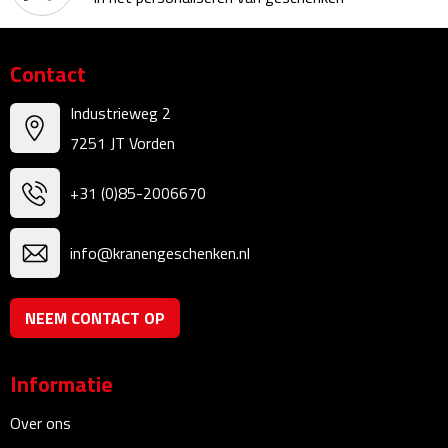
Reisstekkers
Reissetjes
Contact
Paspoorthouders
Industrieweg 2
7251 JT Vorden
Auto Accessoires
+31 (0)85-2006670
Auto luchtverfrissers
Auto onderhoud
info@kranengeschenken.nl
Auto organizers
NEEM CONTACT OP
Auto telefoonhouders
Informatie
IJskrabbers
Over ons
Parkeerschijven