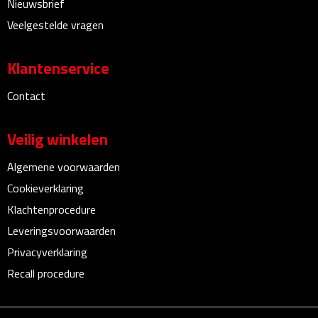
Nieuwsbrief
Veelgestelde vragen
Rijbewijs- & kentekenhoezen
Klantenservice
USB autoladers
Contact
Veiligheidshamers
Veilig winkelen
Veiligheidssets
Algemene voorwaarden
Zonneschermen
Cookieverklaring
Fiets Accessoires
Klachtenprocedure
Leveringsvoorwaarden
Fietsbellen
Privacyverklaring
Recall procedure
Fietstassen
Fiets telefoonhouders