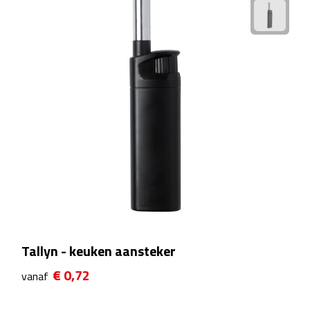
Reistassensets
Weekendtassen
Duffeltassen
Autotassen
Toilettassen
Rugzakken
Rugzakken
Tallyn - keuken aansteker
Laptop rugzakken
€ 0,72
vanaf
Promo rugzakjes