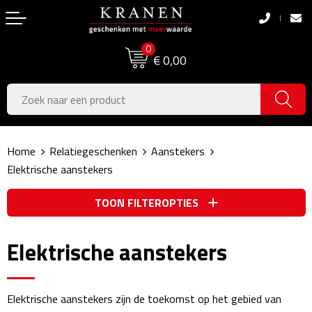
Terug
Terug
0
Boodschappentassen
Dag van de Zorg
€ 0,00
Pasen
Boodschappentassen
Koningsdag
Jute tassen
Home
Relatiegeschenken
Aanstekers
Zomer
Katoenen draagtassen
Elektrische aanstekers
Voetbal, EK & WK
Opvouwbare tassen
TOON FILTEROPTIES
Sinterklaas
Papieren tassen
Elektrische aanstekers
Kerstpakketten
Schoudertassen
Geboorte- & Kraamcadeau's
Zakelijke Tassen
Elektrische aanstekers zijn de toekomst op het gebied van