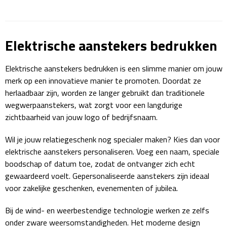
Sport- & Recreatietassen
Sporttassen
Elektrische aanstekers bedrukken
Schoenentassen
Elektrische aanstekers bedrukken is een slimme manier om jouw
merk op een innovatieve manier te promoten. Doordat ze
Fietstassen
herlaadbaar zijn, worden ze langer gebruikt dan traditionele
wegwerpaanstekers, wat zorgt voor een langdurige
Koeltassen & koelboxen
zichtbaarheid van jouw logo of bedrijfsnaam.
Strandtassen
Wil je jouw relatiegeschenk nog specialer maken? Kies dan voor
elektrische aanstekers personaliseren. Voeg een naam, speciale
Picknick rugtassen
boodschap of datum toe, zodat de ontvanger zich echt
gewaardeerd voelt. Gepersonaliseerde aanstekers zijn ideaal
Lunchtassen
voor zakelijke geschenken, evenementen of jubilea.
Heuptassen
Bij de wind- en weerbestendige technologie werken ze zelfs
onder zware weersomstandigheden. Het moderne design