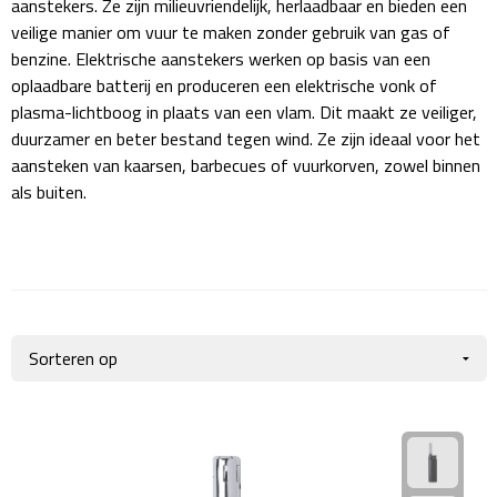
aanstekers. Ze zijn milieuvriendelijk, herlaadbaar en bieden een
Giftcards
Business trolleys
veilige manier om vuur te maken zonder gebruik van gas of
benzine. Elektrische aanstekers werken op basis van een
Wellness Giftsets
Documententassen
oplaadbare batterij en produceren een elektrische vonk of
plasma-lichtboog in plaats van een vlam. Dit maakt ze veiliger,
Kledingtassen
duurzamer en beter bestand tegen wind. Ze zijn ideaal voor het
aansteken van kaarsen, barbecues of vuurkorven, zowel binnen
Laptophoezen & -tassen
als buiten.
Tablettassen
Reistassen & Trolleys
Reistassen
Trolleys
Reistas trolleys