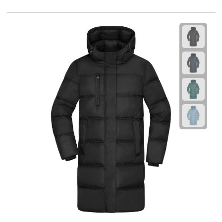
Fietspompen
Fietssloten
Fietsverlichting
Fiets reparatiesets
Zadelhoezen
Drinkwaren
Drinkbekers
Bekers
Bidons