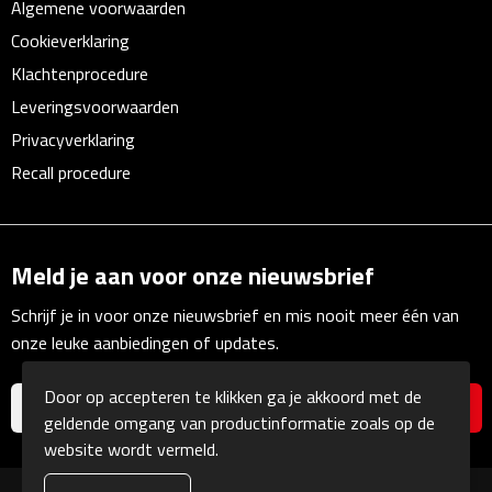
Algemene voorwaarden
Multifunctionele documentmappen
Cookieverklaring
Schrijfmappen
Klachtenprocedure
Leveringsvoorwaarden
Multifunctionele schrijfmappen
Privacyverklaring
Recall procedure
Klemborden
Notitieboeken en Schriften
Meld je aan voor onze nieuwsbrief
Memo's
Schrijf je in voor onze nieuwsbrief en mis nooit meer één van
Memoboekjes
onze leuke aanbiedingen of updates.
Memo sets
Door op accepteren te klikken ga je akkoord met de
geldende omgang van productinformatie zoals op de
Unieke memo's
website wordt vermeld.