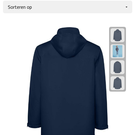
Giftcards
Business trolleys
Wellness Giftsets
Documententassen
Kledingtassen
Laptophoezen & -tassen
Tablettassen
Reistassen & Trolleys
Reistassen
Trolleys
Reistas trolleys