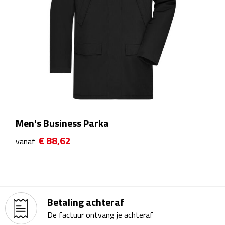
Kalenders
Beurs & Evenementen
Banners
Barmatten
Naambadges & naamkaarthouders
Men's Business Parka
Stickers
€ 88,62
vanaf
Visitekaartjes
Vlaggen
Betaling achteraf
Bureau Toebehoren
De factuur ontvang je achteraf