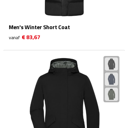
Waterflessen
Drinkglazen
Men's Winter Short Coat
€ 83,67
vanaf
Glazen & karaffen
Dubbelwandige glazen
Bierglazen
Champagneglazen
Cocktailglazen
Wijnglazen
Koffieglazen