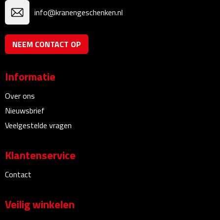
Linialen
info@kranengeschenken.nl
Magneten
NEEM CONTACT OP
Muismatten
Informatie
Pennen etui's
Over ons
Pennenhouders
Nieuwsbrief
Veelgestelde vragen
Puntenslijpers
Rekenmachines
Klantenservice
Contact
Document- & Schrijfmappen
Documentmappen
Veilig winkelen