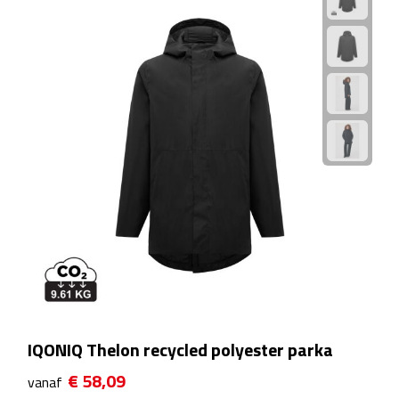
Rijbewijs- & kentekenhoezen
USB autoladers
Veiligheidshamers
Veiligheidssets
Zonneschermen
Fiets Accessoires
Fietsbellen
IQONIQ Thelon recycled polyester parka
Fietstassen
€ 58,09
vanaf
Fiets telefoonhouders