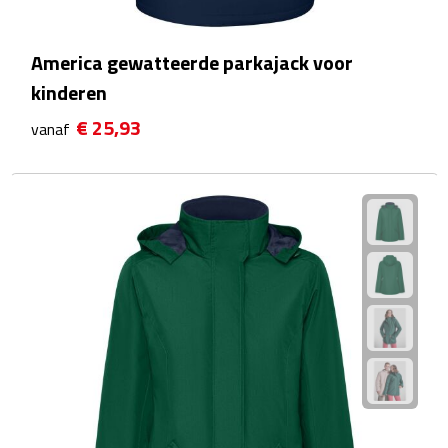
Reistassensets
America gewatteerde parkajack voor
Weekendtassen
kinderen
Duffeltassen
€ 25,93
vanaf
Autotassen
Toilettassen
Rugzakken
Rugzakken
Laptop rugzakken
Promo rugzakjes