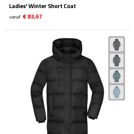
Ladies' Winter Short Coat
Plastic bekers
€ 83,67
vanaf
Reisbekers
Thermosbekers
Drinkflessen
Opvouwbare drinkfles
Drinkflessen met karabijnhaak
Sportflessen
Thermosflessen
Waterflesjes