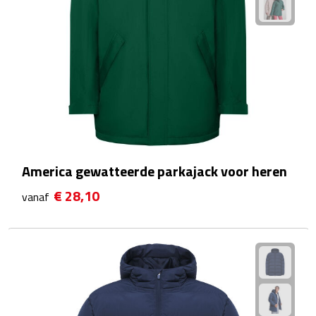
Matrozentassen
Reizen
Reisbekers
Opbergtasjes
Koffersloten
America gewatteerde parkajack voor heren
Bagageweegschalen
€ 28,10
vanaf
Bagageriemen
Bagagelabels
Reiskussens