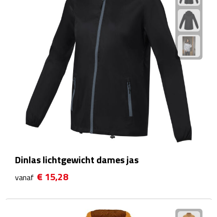
Reisstekkers
Reissetjes
Paspoorthouders
Auto Accessoires
Auto luchtverfrissers
Auto onderhoud
Auto organizers
Dinlas lichtgewicht dames jas
Auto telefoonhouders
€ 15,28
vanaf
IJskrabbers
Parkeerschijven