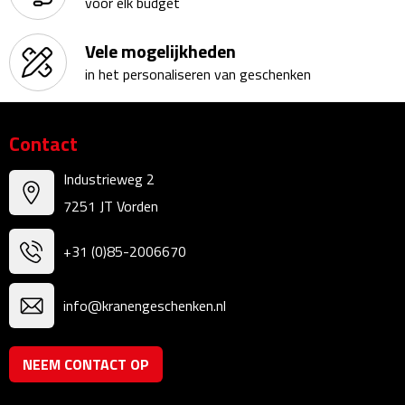
voor elk budget
Sweaters
Vele mogelijkheden
in het personaliseren van geschenken
Fleecevesten
Vesten
Contact
Broeken
Industrieweg 2
7251 JT Vorden
Korte broeken
+31 (0)85-2006670
Lange broeken
info@kranengeschenken.nl
Rokken
Ondergoed & Sokken
NEEM CONTACT OP
Ondergoed