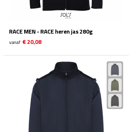
Waterflessen
Drinkglazen
RACE MEN - RACE heren jas 280g
Glazen & karaffen
€ 20,08
vanaf
Dubbelwandige glazen
Bierglazen
Champagneglazen
Cocktailglazen
Wijnglazen
Koffieglazen