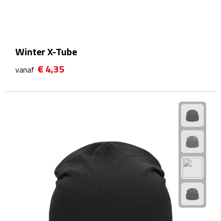
Reistassensets
Weekendtassen
Winter X-Tube
Duffeltassen
€ 4,35
vanaf
Autotassen
Toilettassen
Rugzakken
Rugzakken
Laptop rugzakken
Promo rugzakjes