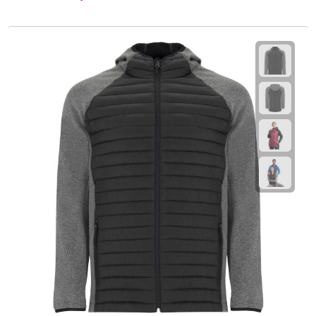
Fietspompen
Fietssloten
Fietsverlichting
Fiets reparatiesets
Zadelhoezen
Drinkwaren
Drinkbekers
Bekers
Bidons