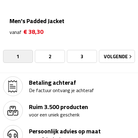
Badtextiel & Douche
Men's Padded Jacket
Badjassen
€ 38,30
vanaf
Badmatten
1
2
3
VOLGENDE
Handdoeken
Pantoffels & slippers
Betaling achteraf
De factuur ontvang je achteraf
Washandjes
Ruim 3.500 producten
Bovenkleding
voor een uniek geschenk
Bodywarmers
Persoonlijk advies op maat
Overhemden