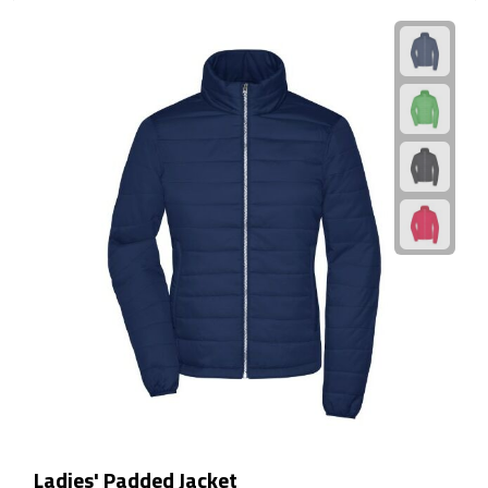
EHBO
Gezichtsmaskers & mondkapjes
Heatpacks
Koelpacks
Kruiken
Massage
Pillendoosjes
Pleisters
Weegschalen
Ladies' Padded Jacket