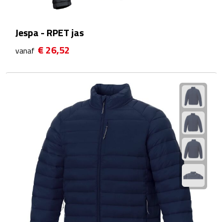
Strandlakens
Jespa - RPET jas
Strandtassen
€ 26,52
vanaf
Strandstoelen
Strandspellen
Strandmatten
Strandtenten
Vliegers
Vrije Tijd
BBQ