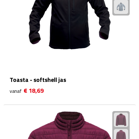
Kalenders
Beurs & Evenementen
Banners
Barmatten
Naambadges & naamkaarthouders
Toasta - softshell jas
Stickers
€ 18,69
vanaf
Visitekaartjes
Vlaggen
Bureau Toebehoren