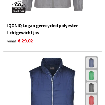
Bluetooth speakers
Multifunctionele speakers
Waterbestendige speakers
IQONIQ Logan gerecycled polyester
lichtgewicht jas
Noodradio's
€ 29,02
vanaf
Radio's
Laptopaccessoires
Laptopstandaards
Muizen
Overige laptopaccessoires