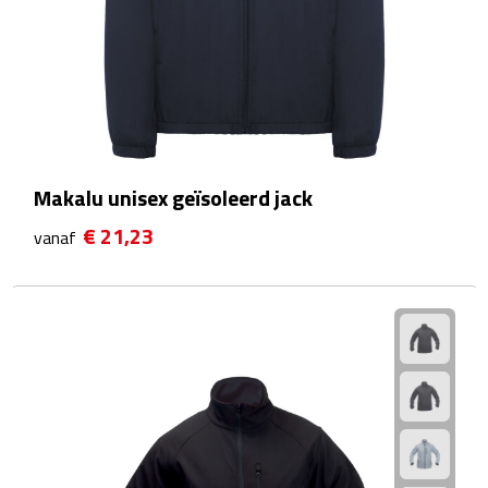
Theeglazen
Kopjes & Mokken
Kopjes
Mokken
Makalu unisex geïsoleerd jack
€ 21,23
vanaf
Schoteltjes
Thermossets
Kantoor & Zakelijk
Agenda's & Kalenders
Agenda's