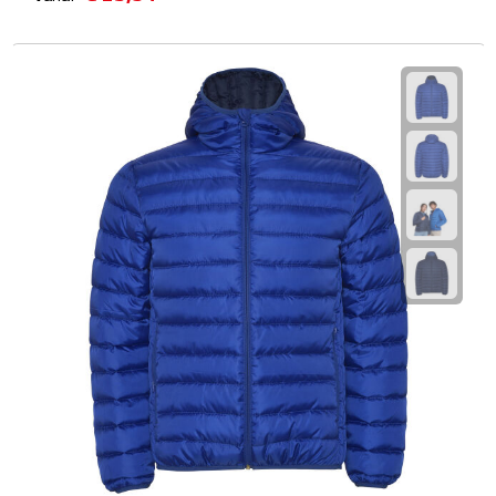
Multifunctionele documentmappen
Schrijfmappen
Multifunctionele schrijfmappen
Klemborden
Notitieboeken en Schriften
Memo's
Memoboekjes
Memo sets
Unieke memo's