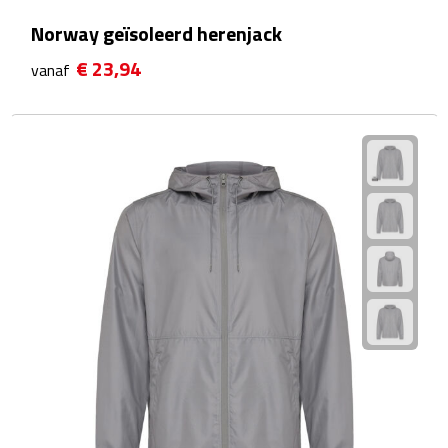
Zelfklevende memo's
Norway geïsoleerd herenjack
Kubusblokken
€ 23,94
vanaf
Gadgets
Hoofdtelefoons
Bluetooth hoofdtelefoons
Bedrade hoofdtelefoons
Bluetooth audio oordopjes
Bedrade audio oordopjes
Speakers