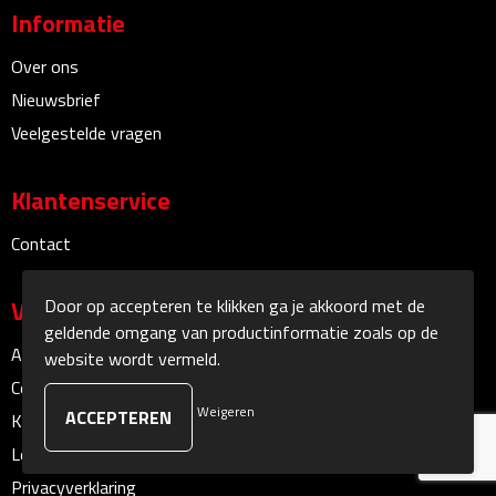
Informatie
Sokken
Over ons
Nieuwsbrief
Caps, Hoeden & Mutsen
Veelgestelde vragen
Bandanas
Klantenservice
Caps
Contact
Hoeden
Door op accepteren te klikken ga je akkoord met de
Veilig winkelen
Mutsen
geldende omgang van productinformatie zoals op de
Algemene voorwaarden
website wordt vermeld.
Oorwarmers
Cookieverklaring
Weigeren
Klachtenprocedure
Zonnekleppen
Leveringsvoorwaarden
Handschoenen & Sjaals
Privacyverklaring