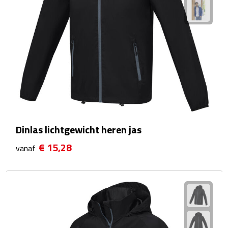
Matrozentassen
Reizen
Reisbekers
Opbergtasjes
Koffersloten
Dinlas lichtgewicht heren jas
Bagageweegschalen
€ 15,28
vanaf
Bagageriemen
Bagagelabels
Reiskussens