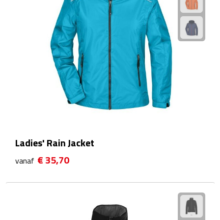
Douchegels
Douche timers
Pantoffels & slippers
Shampoo & conditioners
Sponzen & borstels
Zeepjes
Ladies' Rain Jacket
Damesverzorging
€ 35,70
vanaf
Borstels
Make up tools