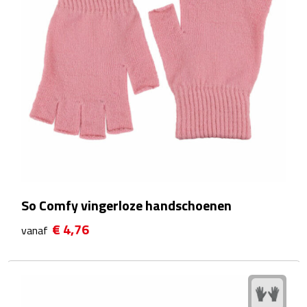
Wellness Giftsets
JANZEN
Marie-Stella-Maris
Rituals
Overige giftsets
Douche & Bad
So Comfy vingerloze handschoenen
Badeendjes
€ 4,76
vanaf
Badzout
Bodylotions