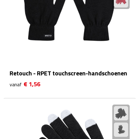
Theeglazen
Kopjes & Mokken
Kopjes
Mokken
Schoteltjes
Retouch - RPET touchscreen-handschoenen
€ 1,56
vanaf
Thermossets
Kantoor & Zakelijk
Agenda's & Kalenders
Agenda's