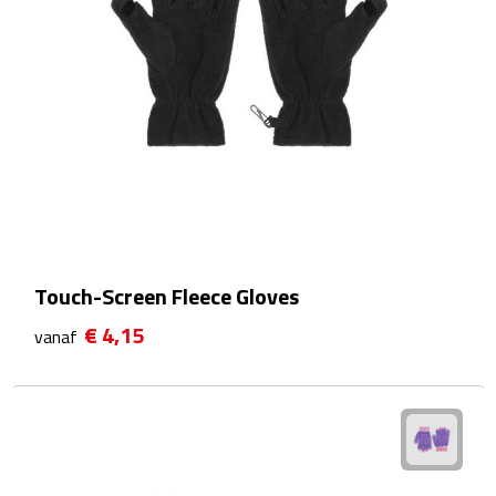
Telefoonaccessoires
Telefoonstandaards
Telefoonhoezen
Lanyards
Selfie sticks
Smartwatches
Touch-Screen Fleece Gloves
Sporthorloges
€ 4,15
vanaf
Opladers
Draadloze opladers
Zonne energie opladers