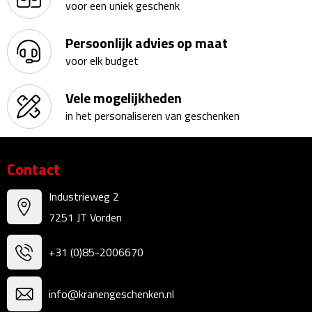
voor een uniek geschenk
Sweaters
Persoonlijk advies op maat
voor elk budget
Fleecevesten
Vele mogelijkheden
Vesten
in het personaliseren van geschenken
Broeken
Contact
Korte broeken
Industrieweg 2
Lange broeken
7251 JT Vorden
Rokken
+31 (0)85-2006670
Ondergoed & Sokken
info@kranengeschenken.nl
Ondergoed