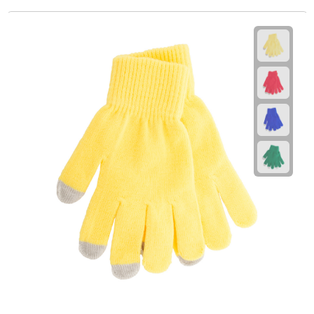
Rijbewijs- & kentekenhoezen
USB autoladers
Veiligheidshamers
Veiligheidssets
Zonneschermen
Fiets Accessoires
Fietsbellen
Fietstassen
Fiets telefoonhouders