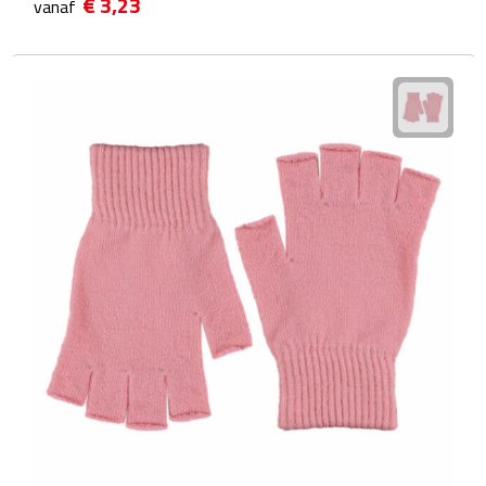
€ 3,23
vanaf
Voedselcontainers
Sport
Bidons
Fitness
Proteïne shakers
Sportmaterialen
Sportarmbanden
Sporthanddoeken
Sporthorloges