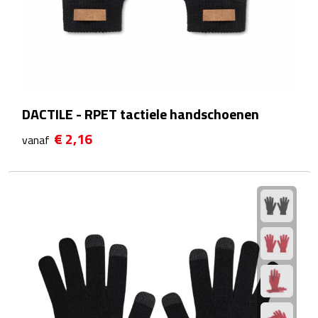
Waterflessen
Drinkglazen
Glazen & karaffen
DACTILE - RPET tactiele handschoenen
Dubbelwandige glazen
€ 2,16
vanaf
Bierglazen
Champagneglazen
Cocktailglazen
Wijnglazen
Koffieglazen