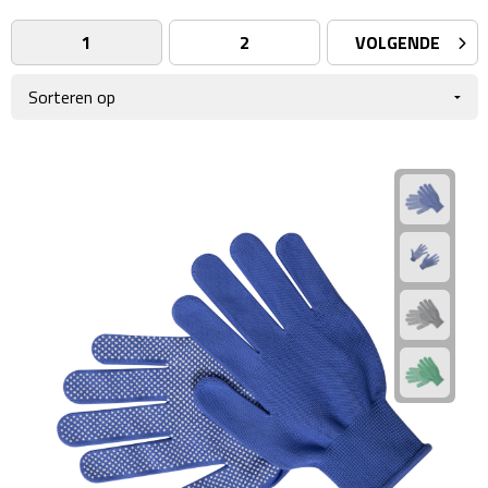
Giftcards
Business trolleys
1
2
VOLGENDE
Wellness Giftsets
Documententassen
Kledingtassen
Laptophoezen & -tassen
Tablettassen
Reistassen & Trolleys
Reistassen
Trolleys
Reistas trolleys