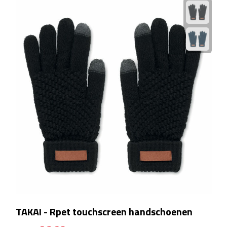
Camping hulpmiddelen
Campinglampen
Campingstoeltjes
Slaapzakken
Picknick
Picknickmanden
Picknickkleden
Picknick rugtassen
TAKAI - Rpet touchscreen handschoenen
Thermoskannen