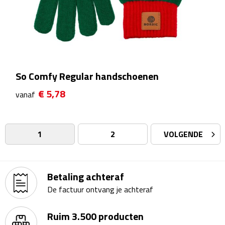
Badtextiel & Douche
Badjassen
Badmatten
So Comfy Regular handschoenen
€ 5,78
vanaf
Handdoeken
Pantoffels & slippers
1
2
VOLGENDE
Washandjes
Bovenkleding
Betaling achteraf
De factuur ontvang je achteraf
Bodywarmers
Ruim 3.500 producten
Overhemden