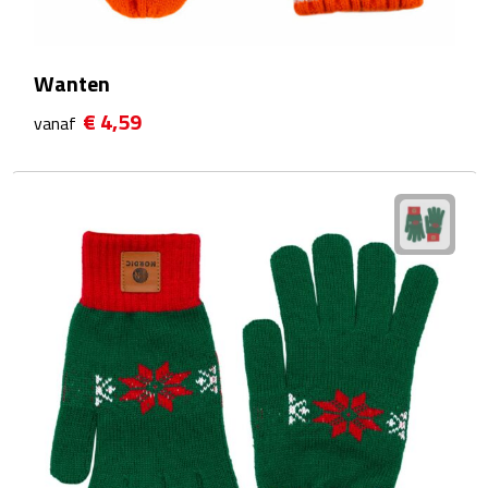
Hygiëne
Desinfectie
Wanten
Handcrèmes
€ 4,59
vanaf
Lipbalsems
Tandenborstels
Tissues
Tissuehouders
Wattenstaafjes en watjes
Wet wipes
Kleding & Caps