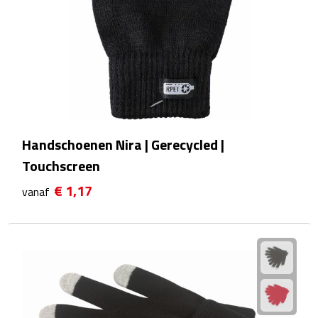
Sport- & Recreatietassen
Sporttassen
Schoenentassen
Fietstassen
Handschoenen Nira | Gerecycled |
Koeltassen & koelboxen
Touchscreen
Strandtassen
€ 1,17
vanaf
Picknick rugtassen
Lunchtassen
Heuptassen