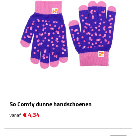
Powerbanks
Oplaadkabels
Kabel organizers
USB
USB sticks
USB hubs
So Comfy dunne handschoenen
USB stekkers
€ 4,34
vanaf
Outdoor & Vrije Tijd
Camping