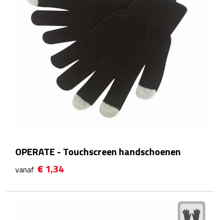
Matrozentassen
Reizen
Reisbekers
Opbergtasjes
Koffersloten
Bagageweegschalen
Bagageriemen
OPERATE - Touchscreen handschoenen
€ 1,34
vanaf
Bagagelabels
Reiskussens