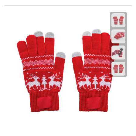
Linialen
Magneten
Muismatten
Pennen etui's
Pennenhouders
Puntenslijpers
Rekenmachines
Document- & Schrijfmappen
Documentmappen