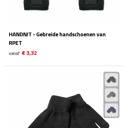
Strandlakens
Strandtassen
HANDNIT - Gebreide handschoenen van
Strandstoelen
RPET
Strandspellen
€ 3,32
vanaf
Strandmatten
Strandtenten
Vliegers
Vrije Tijd
BBQ