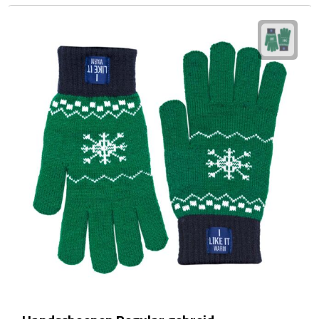
Manicuresets
Naaisetjes
Parfum
Sieraden
Spiegels
Herenverzorging
Scheerapparaten & trimmers
Scheermesjes
Gezondheid