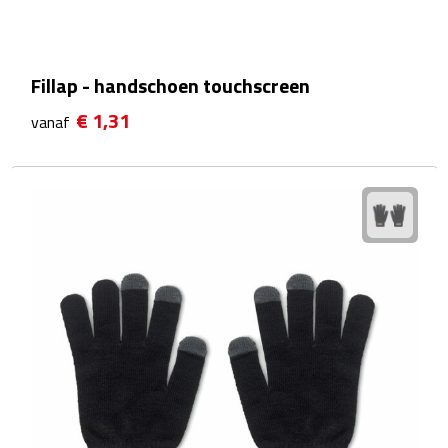
Plastic bekers
Fillap - handschoen touchscreen
Reisbekers
€ 1,31
vanaf
Thermosbekers
Drinkflessen
Opvouwbare drinkfles
Drinkflessen met karabijnhaak
Sportflessen
Thermosflessen
Waterflesjes