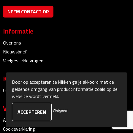
NEEM CONTACT OP
Sokken
Caps, Hoeden & Mutsen
Informatie
Bandanas
Over ons
Nieuwsbrief
Caps
Veelgestelde vragen
Hoeden
Klantenservice
Door op accepteren te klikken ga je akkoord met de
Mutsen
geldende omgang van productinformatie zoals op de
Contact
website wordt vermeld.
Oorwarmers
Veilig winkelen
Weigeren
Zonnekleppen
Algemene voorwaarden
Cookieverklaring
Handschoenen & Sjaals