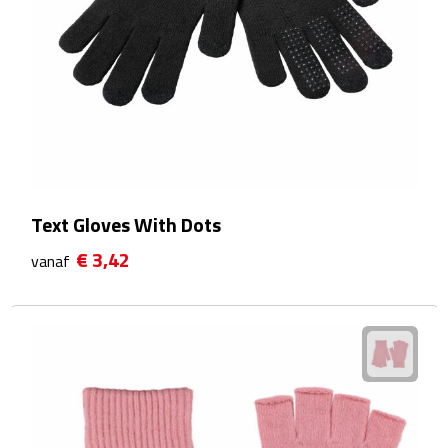
After Sun crèmes
Badminton
Handwaaiers
Hangmatten
Heupflessen
Text Gloves With Dots
€ 3,42
vanaf
Verrekijkers
Zonnebrand
Zonnebrillen
Persoonlijke verzorging