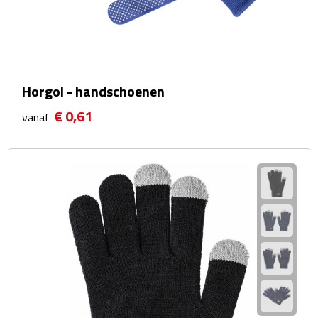
Reistassensets
Weekendtassen
Duffeltassen
Horgol - handschoenen
€ 0,61
Autotassen
vanaf
Toilettassen
Rugzakken
Rugzakken
Laptop rugzakken
Promo rugzakjes