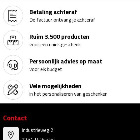
Waterflessen
Betaling achteraf
De factuur ontvang je achteraf
Drinkglazen
Ruim 3.500 producten
Glazen & karaffen
voor een uniek geschenk
Dubbelwandige glazen
Persoonlijk advies op maat
voor elk budget
Bierglazen
Vele mogelijkheden
Champagneglazen
in het personaliseren van geschenken
Cocktailglazen
Contact
Wijnglazen
Industrieweg 2
Koffieglazen
7251 JT Vorden