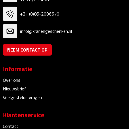
Theeglazen
+31 (0)85-2006670
Kopjes & Mokken
info@kranengeschenken.nl
Kopjes
NEEM CONTACT OP
Mokken
Schoteltjes
Informatie
Thermossets
Over ons
Nieuwsbrief
Kantoor & Zakelijk
Veelgestelde vragen
Agenda's & Kalenders
Klantenservice
Agenda's
Contact