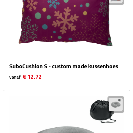
Reistassensets
Weekendtassen
Duffeltassen
Autotassen
Toilettassen
SuboCushion S - custom made kussenhoes
€ 12,72
vanaf
Rugzakken
Rugzakken
Laptop rugzakken
Promo rugzakjes