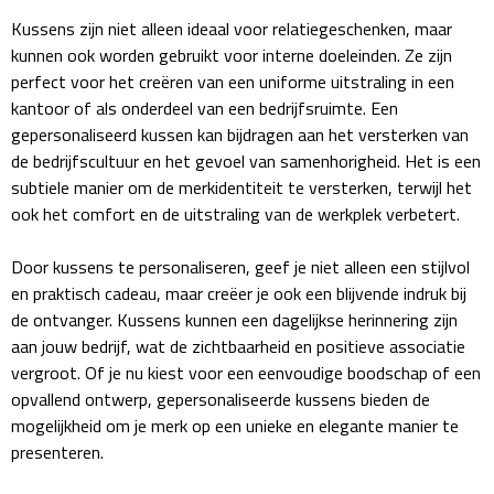
Kussens zijn niet alleen ideaal voor relatiegeschenken, maar
Plastic bekers
kunnen ook worden gebruikt voor interne doeleinden. Ze zijn
perfect voor het creëren van een uniforme uitstraling in een
Reisbekers
kantoor of als onderdeel van een bedrijfsruimte. Een
gepersonaliseerd kussen kan bijdragen aan het versterken van
Thermosbekers
de bedrijfscultuur en het gevoel van samenhorigheid. Het is een
subtiele manier om de merkidentiteit te versterken, terwijl het
Drinkflessen
ook het comfort en de uitstraling van de werkplek verbetert.
Opvouwbare drinkfles
Door kussens te personaliseren, geef je niet alleen een stijlvol
en praktisch cadeau, maar creëer je ook een blijvende indruk bij
Drinkflessen met karabijnhaak
de ontvanger. Kussens kunnen een dagelijkse herinnering zijn
aan jouw bedrijf, wat de zichtbaarheid en positieve associatie
Sportflessen
vergroot. Of je nu kiest voor een eenvoudige boodschap of een
opvallend ontwerp, gepersonaliseerde kussens bieden de
Thermosflessen
mogelijkheid om je merk op een unieke en elegante manier te
presenteren.
Waterflesjes