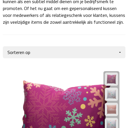
kunnen als een subtiel middel dienen om je bedrijfsmerk te
Giftcards
Business trolleys
promoten. Of het nu gaat om een gepersonaliseerd kussen
voor medewerkers of als relatiegeschenk voor klanten, kussens
Wellness Giftsets
Documententassen
zijn veelzijdige items die zowel aantrekkelijk als functioneel zijn.
Kledingtassen
Laptophoezen & -tassen
Tablettassen
Reistassen & Trolleys
Reistassen
Trolleys
Reistas trolleys