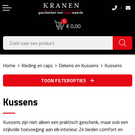
Terug
Terug
0
Boodschappentassen
Dag van de Zorg
€ 0,00
Pasen
Boodschappentassen
Koningsdag
Jute tassen
Home
Kleding en caps
Dekens en Kussens
Kussens
Zomer
Katoenen draagtassen
TOON FILTEROPTIES
Voetbal, EK & WK
Opvouwbare tassen
Sinterklaas
Papieren tassen
Kussens
Kerstpakketten
Schoudertassen
Kussens zijn niet alleen een praktisch geschenk, maar ook een
Geboorte- & Kraamcadeau's
Zakelijke Tassen
stijlvolle toevoeging aan elk interieur. Ze bieden comfort en