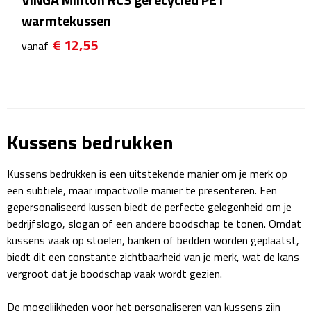
warmtekussen
Rijbewijs- & kentekenhoezen
€ 12,55
vanaf
USB autoladers
Veiligheidshamers
Veiligheidssets
Kussens bedrukken
Zonneschermen
Kussens bedrukken is een uitstekende manier om je merk op
een subtiele, maar impactvolle manier te presenteren. Een
Fiets Accessoires
gepersonaliseerd kussen biedt de perfecte gelegenheid om je
bedrijfslogo, slogan of een andere boodschap te tonen. Omdat
Fietsbellen
kussens vaak op stoelen, banken of bedden worden geplaatst,
biedt dit een constante zichtbaarheid van je merk, wat de kans
Fietstassen
vergroot dat je boodschap vaak wordt gezien.
Fiets telefoonhouders
De mogelijkheden voor het personaliseren van kussens zijn