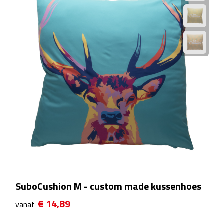
Matrozentassen
Reizen
Reisbekers
Opbergtasjes
Koffersloten
Bagageweegschalen
Bagageriemen
Bagagelabels
SuboCushion M - custom made kussenhoes
Reiskussens
€ 14,89
vanaf