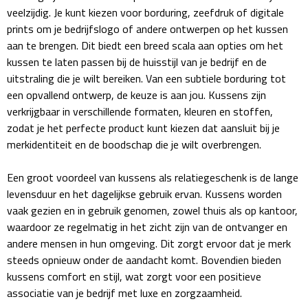
veelzijdig. Je kunt kiezen voor borduring, zeefdruk of digitale
Fietspompen
prints om je bedrijfslogo of andere ontwerpen op het kussen
aan te brengen. Dit biedt een breed scala aan opties om het
Fietssloten
kussen te laten passen bij de huisstijl van je bedrijf en de
uitstraling die je wilt bereiken. Van een subtiele borduring tot
een opvallend ontwerp, de keuze is aan jou. Kussens zijn
Fietsverlichting
verkrijgbaar in verschillende formaten, kleuren en stoffen,
zodat je het perfecte product kunt kiezen dat aansluit bij je
Fiets reparatiesets
merkidentiteit en de boodschap die je wilt overbrengen.
Zadelhoezen
Een groot voordeel van kussens als relatiegeschenk is de lange
levensduur en het dagelijkse gebruik ervan. Kussens worden
Drinkwaren
vaak gezien en in gebruik genomen, zowel thuis als op kantoor,
waardoor ze regelmatig in het zicht zijn van de ontvanger en
Drinkbekers
andere mensen in hun omgeving. Dit zorgt ervoor dat je merk
steeds opnieuw onder de aandacht komt. Bovendien bieden
Bekers
kussens comfort en stijl, wat zorgt voor een positieve
associatie van je bedrijf met luxe en zorgzaamheid.
Bidons