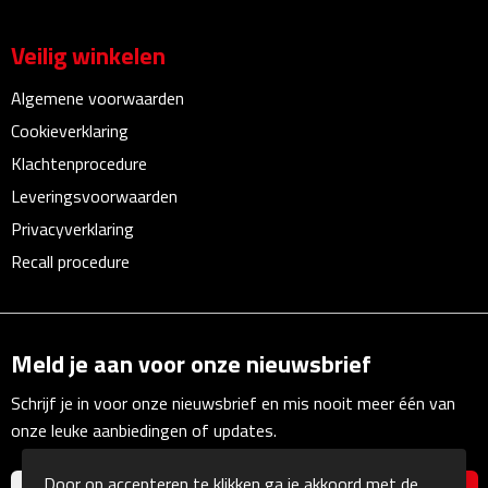
Kalenders
Veilig winkelen
Beurs & Evenementen
Algemene voorwaarden
Cookieverklaring
Banners
Klachtenprocedure
Barmatten
Leveringsvoorwaarden
Privacyverklaring
Naambadges & naamkaarthouders
Recall procedure
Stickers
Visitekaartjes
Meld je aan voor onze nieuwsbrief
Schrijf je in voor onze nieuwsbrief en mis nooit meer één van
Vlaggen
onze leuke aanbiedingen of updates.
Bureau Toebehoren
Door op accepteren te klikken ga je akkoord met de