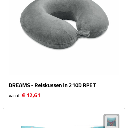
Sport- & Recreatietassen
Sporttassen
Schoenentassen
Fietstassen
Koeltassen & koelboxen
Strandtassen
DREAMS - Reiskussen in 210D RPET
Picknick rugtassen
€ 12,61
vanaf
Lunchtassen
Heuptassen