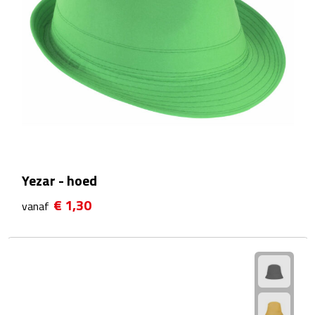
Kalenders
Beurs & Evenementen
Banners
Barmatten
Naambadges & naamkaarthouders
Yezar - hoed
Stickers
€ 1,30
vanaf
Visitekaartjes
Vlaggen
Bureau Toebehoren