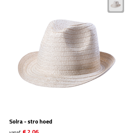
Voedselcontainers
Sport
Bidons
Fitness
Proteïne shakers
Sportmaterialen
Sportarmbanden
Sporthanddoeken
Solra - stro hoed
Sporthorloges
€ 2,06
vanaf