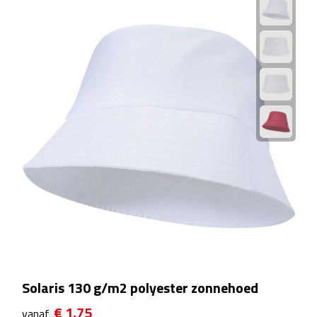
Linialen
Magneten
Muismatten
Pennen etui's
Pennenhouders
Puntenslijpers
Rekenmachines
Document- & Schrijfmappen
Solaris 130 g/m2 polyester zonnehoed
Documentmappen
€ 1,75
vanaf