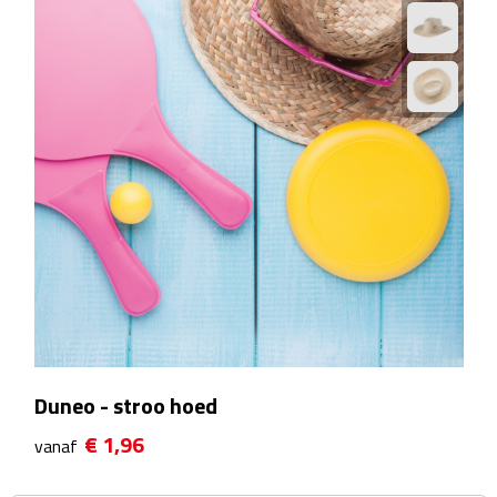
Manicuresets
Naaisetjes
Parfum
Sieraden
Spiegels
Herenverzorging
Scheerapparaten & trimmers
Scheermesjes
Duneo - stroo hoed
€ 1,96
vanaf
Gezondheid