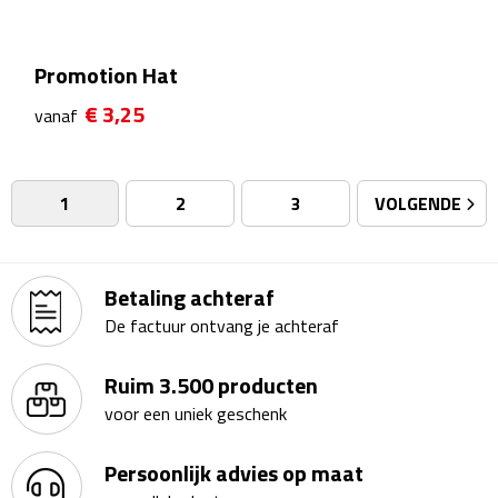
Badtextiel & Douche
Promotion Hat
Badjassen
€ 3,25
vanaf
Badmatten
1
2
3
VOLGENDE
Handdoeken
Pantoffels & slippers
Betaling achteraf
De factuur ontvang je achteraf
Washandjes
Ruim 3.500 producten
Bovenkleding
voor een uniek geschenk
Bodywarmers
Persoonlijk advies op maat
Overhemden