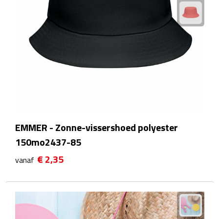
Douchegels
Douche timers
Pantoffels & slippers
Shampoo & conditioners
Sponzen & borstels
EMMER - Zonne-vissershoed polyester
Zeepjes
150mo2437-85
Damesverzorging
€ 2,35
vanaf
Borstels
Make up tools