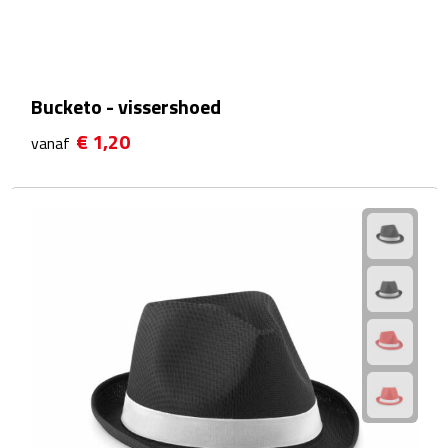
Waterflessen
Drinkglazen
Bucketo - vissershoed
Glazen & karaffen
€ 1,20
vanaf
Dubbelwandige glazen
Bierglazen
Champagneglazen
Cocktailglazen
Wijnglazen
Koffieglazen