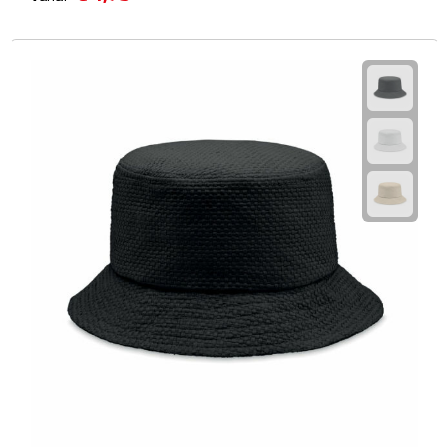
Multifunctionele documentmappen
Schrijfmappen
Multifunctionele schrijfmappen
Klemborden
Notitieboeken en Schriften
Memo's
Memoboekjes
Memo sets
Unieke memo's