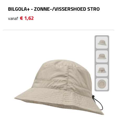
Zelfklevende memo's
BILGOLA+ - ZONNE-/VISSERSHOED STRO
Kubusblokken
€ 1,62
vanaf
Gadgets
Hoofdtelefoons
Bluetooth hoofdtelefoons
Bedrade hoofdtelefoons
Bluetooth audio oordopjes
Bedrade audio oordopjes
Speakers