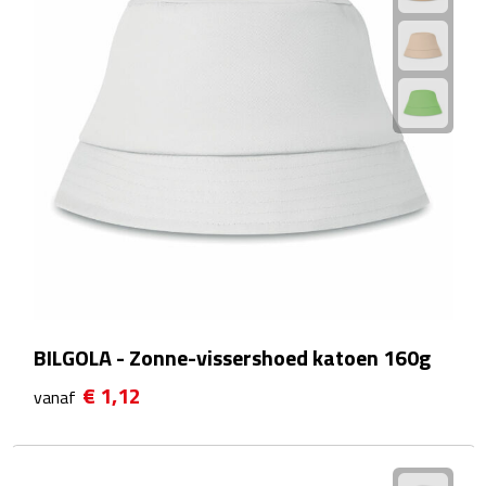
Reisstekkers
Reissetjes
Paspoorthouders
Auto Accessoires
Auto luchtverfrissers
Auto onderhoud
Auto organizers
BILGOLA - Zonne-vissershoed katoen 160g
Auto telefoonhouders
€ 1,12
vanaf
IJskrabbers
Parkeerschijven