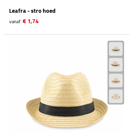
Strandlakens
Leafra - stro hoed
€ 1,74
vanaf
Strandtassen
Strandstoelen
Strandspellen
Strandmatten
Strandtenten
Vliegers
Vrije Tijd
BBQ