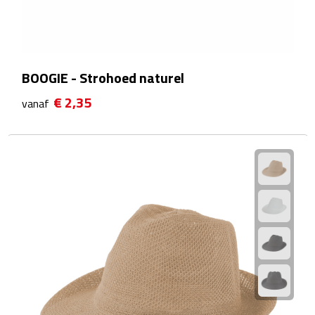
After Sun crèmes
Badminton
BOOGIE - Strohoed naturel
Handwaaiers
€ 2,35
vanaf
Hangmatten
Heupflessen
Verrekijkers
Zonnebrand
Zonnebrillen
Persoonlijke verzorging