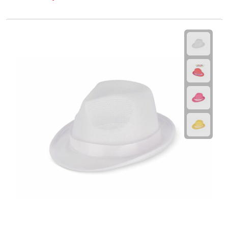
Fietspompen
Fietssloten
Fietsverlichting
Fiets reparatiesets
Zadelhoezen
Drinkwaren
Drinkbekers
Bekers
Bidons