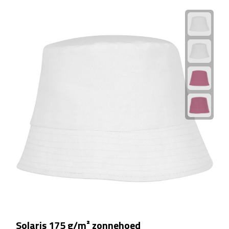
EHBO
Gezichtsmaskers & mondkapjes
Heatpacks
Koelpacks
Kruiken
Massage
Pillendoosjes
Pleisters
Weegschalen
Solaris 175 g/m² zonnehoed