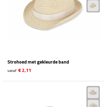
Powerbanks
Oplaadkabels
Kabel organizers
USB
USB sticks
Strohoed met gekleurde band
€ 2,11
USB hubs
vanaf
USB stekkers
Outdoor & Vrije Tijd
Camping