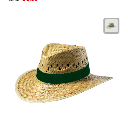
Scorekaarten
Springtouwen
Medailles
Trofeeën
Strand
Handwaaiers
Opblaasbare strandartikelen
Parasols
Strandballen