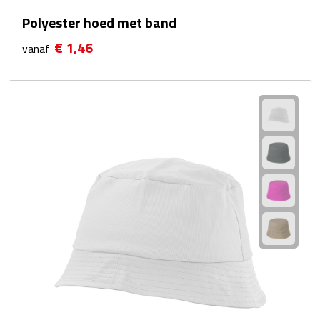
Polyester hoed met band
Plastic bekers
€ 1,46
vanaf
Reisbekers
Thermosbekers
Drinkflessen
Opvouwbare drinkfles
Drinkflessen met karabijnhaak
Sportflessen
Thermosflessen
Waterflesjes