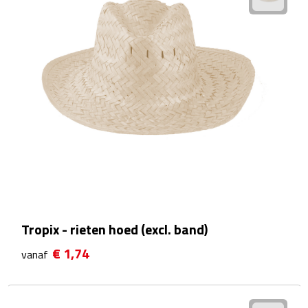
Camping hulpmiddelen
Campinglampen
Campingstoeltjes
Slaapzakken
Picknick
Picknickmanden
Tropix - rieten hoed (excl. band)
Picknickkleden
€ 1,74
vanaf
Picknick rugtassen
Thermoskannen