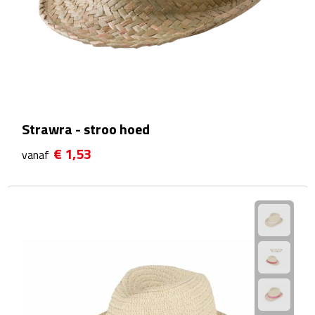
Telefoonaccessoires
Telefoonstandaards
Telefoonhoezen
Lanyards
Strawra - stroo hoed
Selfie sticks
€ 1,53
vanaf
Smartwatches
Sporthorloges
Opladers
Draadloze opladers
Zonne energie opladers