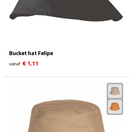
Sport- & Recreatietassen
Sporttassen
Schoenentassen
Fietstassen
Bucket hat Felipe
Koeltassen & koelboxen
€ 1,11
vanaf
Strandtassen
Picknick rugtassen
Lunchtassen
Heuptassen