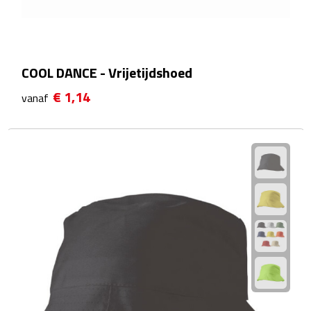
Reistassensets
Weekendtassen
COOL DANCE - Vrijetijdshoed
Duffeltassen
€ 1,14
vanaf
Autotassen
Toilettassen
Rugzakken
Rugzakken
Laptop rugzakken
Promo rugzakjes