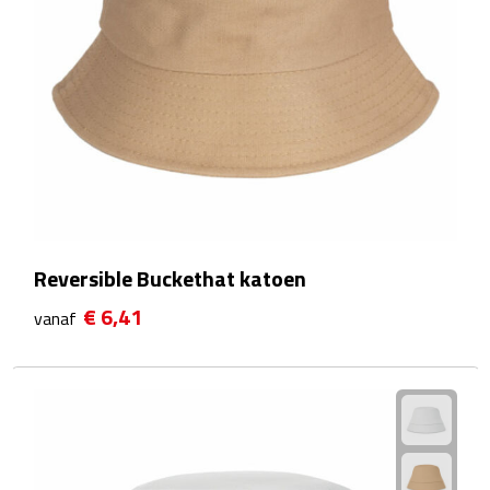
Matrozentassen
Reizen
Reisbekers
Opbergtasjes
Koffersloten
Reversible Buckethat katoen
Bagageweegschalen
€ 6,41
vanaf
Bagageriemen
Bagagelabels
Reiskussens