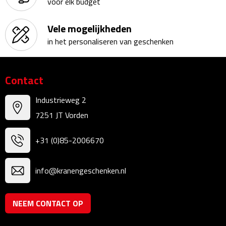
voor elk budget
Sweaters
Vele mogelijkheden
in het personaliseren van geschenken
Fleecevesten
Vesten
Contact
Broeken
Industrieweg 2
7251 JT Vorden
Korte broeken
+31 (0)85-2006670
Lange broeken
info@kranengeschenken.nl
Rokken
Ondergoed & Sokken
NEEM CONTACT OP
Ondergoed