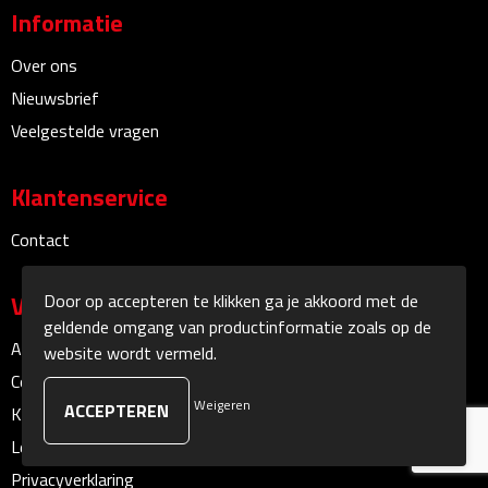
Informatie
Sokken
Over ons
Nieuwsbrief
Caps, Hoeden & Mutsen
Veelgestelde vragen
Bandanas
Klantenservice
Caps
Contact
Hoeden
Door op accepteren te klikken ga je akkoord met de
Veilig winkelen
Mutsen
geldende omgang van productinformatie zoals op de
Algemene voorwaarden
website wordt vermeld.
Oorwarmers
Cookieverklaring
Weigeren
Klachtenprocedure
Zonnekleppen
Leveringsvoorwaarden
Handschoenen & Sjaals
Privacyverklaring