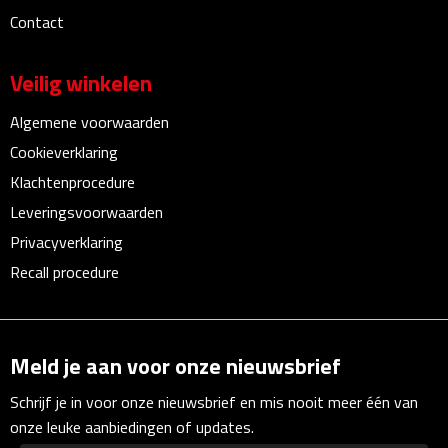
Linialen
Contact
Magneten
Veilig winkelen
Muismatten
Algemene voorwaarden
Cookieverklaring
Pennen etui's
Klachtenprocedure
Pennenhouders
Leveringsvoorwaarden
Privacyverklaring
Puntenslijpers
Recall procedure
Rekenmachines
Document- & Schrijfmappen
Meld je aan voor onze nieuwsbrief
Schrijf je in voor onze nieuwsbrief en mis nooit meer één van
Documentmappen
onze leuke aanbiedingen of updates.