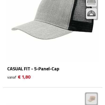
Waterflessen
Drinkglazen
Glazen & karaffen
Dubbelwandige glazen
Bierglazen
Champagneglazen
CASUAL FIT - 5-Panel-Cap
€ 1,80
Cocktailglazen
vanaf
Wijnglazen
Koffieglazen