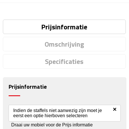
Reisstekkers
Reissetjes
Prijsinformatie
Paspoorthouders
Omschrijving
Auto Accessoires
Auto luchtverfrissers
Specificaties
Auto onderhoud
Prijsinformatie
Auto organizers
Auto telefoonhouders
×
Indien de staffels niet aanwezig zijn moet je
IJskrabbers
eerst een optie hierboven selecteren
Draai uw mobiel voor de Prijs informatie
Parkeerschijven