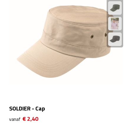
Theeglazen
Kopjes & Mokken
Kopjes
Mokken
Schoteltjes
Thermossets
Kantoor & Zakelijk
SOLDIER - Cap
Agenda's & Kalenders
€ 2,40
vanaf
Agenda's