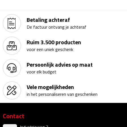
Kalenders
Betaling achteraf
Beurs & Evenementen
De factuur ontvang je achteraf
Banners
Ruim 3.500 producten
voor een uniek geschenk
Barmatten
Naambadges & naamkaarthouders
Persoonlijk advies op maat
voor elk budget
Stickers
Vele mogelijkheden
Visitekaartjes
in het personaliseren van geschenken
Vlaggen
Contact
Bureau Toebehoren