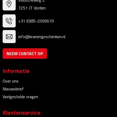
Industrieweg 2
Bureauklokken
7251 JT Vorden
Bureaulampen
+31 (0)85-2006670
Bureau onderleggers
info@kranengeschenken.nl
Bureau organizers
NEEM CONTACT OP
Bureausets
Informatie
Bureau ventilatoren
Over ons
Boekenleggers
Nieuwsbrief
Briefopeners
Veelgestelde vragen
Gummen
Klantenservice