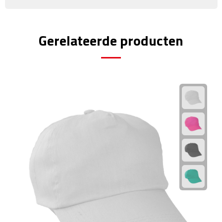
Rijbewijs- & kentekenhoezen
Gerelateerde producten
USB autoladers
Veiligheidshamers
Veiligheidssets
Zonneschermen
Fiets Accessoires
Fietsbellen
Fietstassen
Fiets telefoonhouders