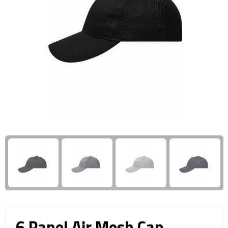
Giftcards
Business trolleys
Wellness Giftsets
Documententassen
Kledingtassen
Laptophoezen & -tassen
Tablettassen
Reistassen & Trolleys
Reistassen
Trolleys
Reistas trolleys
6 Panel Air Mesh Cap