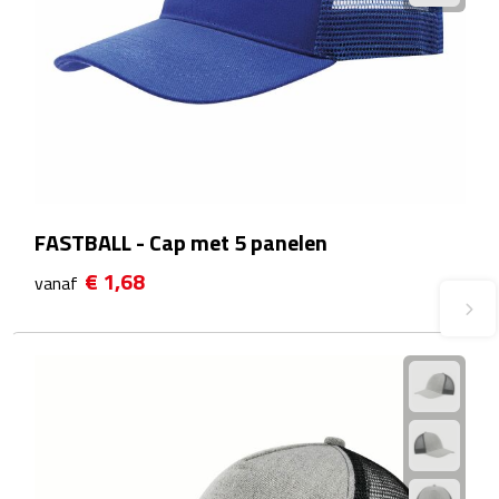
Plastic bekers
Reisbekers
Thermosbekers
Drinkflessen
FASTBALL - Cap met 5 panelen
Opvouwbare drinkfles
€ 1,68
vanaf
Drinkflessen met karabijnhaak
Sportflessen
Thermosflessen
Waterflesjes