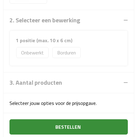
Sport- & Recreatietassen
Sporttassen
2. Selecteer een bewerking
Schoenentassen
1 positie (max. 10 x 6 cm)
Fietstassen
Onbewerkt
Borduren
Koeltassen & koelboxen
Strandtassen
3. Aantal producten
Picknick rugtassen
Selecteer jouw opties voor de prijsopgave.
Lunchtassen
Heuptassen
BESTELLEN