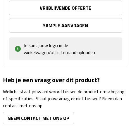
Matrozentassen
VRIJBLIJVENDE OFFERTE
Reizen
SAMPLE AANVRAGEN
Reisbekers
Opbergtasjes
Je kunt jouw logo in de
winkelwagen/offertemand uploaden
Koffersloten
Bagageweegschalen
Heb je een vraag over dit product?
Bagageriemen
Wellicht staat jouw antwoord tussen de product omschrijving
of specificaties. Staat jouw vraag er niet tussen? Neem dan
Bagagelabels
contact met ons op
Reiskussens
NEEM CONTACT MET ONS OP