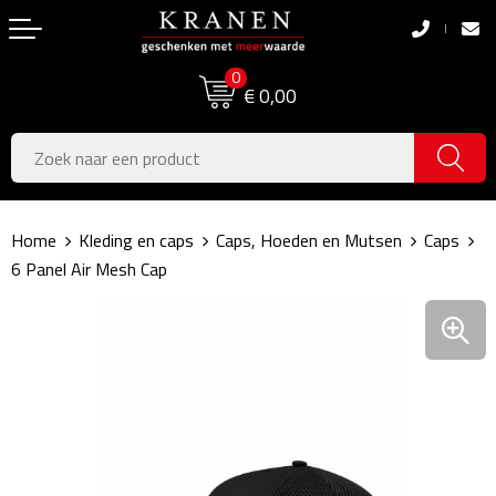
Terug
Terug
0
Boodschappentassen
Dag van de Zorg
€ 0,00
Pasen
Boodschappentassen
Koningsdag
Jute tassen
Home
Kleding en caps
Caps, Hoeden en Mutsen
Caps
Zomer
Katoenen draagtassen
6 Panel Air Mesh Cap
Voetbal, EK & WK
Opvouwbare tassen
Sinterklaas
Papieren tassen
Kerstpakketten
Schoudertassen
Geboorte- & Kraamcadeau's
Zakelijke Tassen