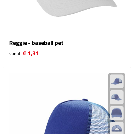
Fietspompen
Fietssloten
Fietsverlichting
Reggie - baseball pet
€ 1,31
vanaf
Fiets reparatiesets
Zadelhoezen
Drinkwaren
Drinkbekers
Bekers
Bidons