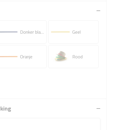
Donker blauw
Geel
Oranje
Rood
rking