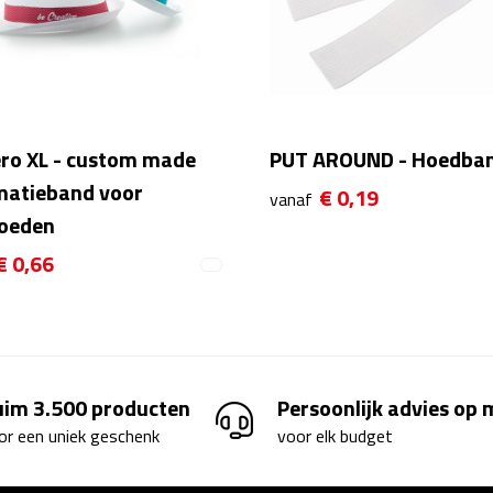
ro XL - custom made
PUT AROUND - Hoedba
matieband voor
€ 0,19
vanaf
oeden
€ 0,66
uim 3.500 producten
Persoonlijk advies op
or een uniek geschenk
voor elk budget