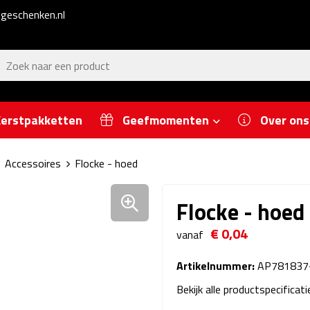
geschenken.nl
erstpakketten
Geefmomenten
Over ons
Accessoires
Flocke - hoed
Flocke - hoed
€ 0,04
vanaf
Artikelnummer:
AP781837
Bekijk alle productspecificat