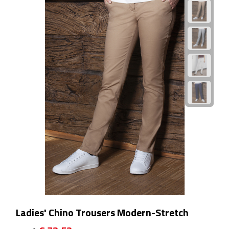
Waterflessen
Drinkglazen
Glazen & karaffen
Dubbelwandige glazen
Bierglazen
Champagneglazen
Cocktailglazen
Wijnglazen
Ladies' Chino Trousers Modern-Stretch
Koffieglazen