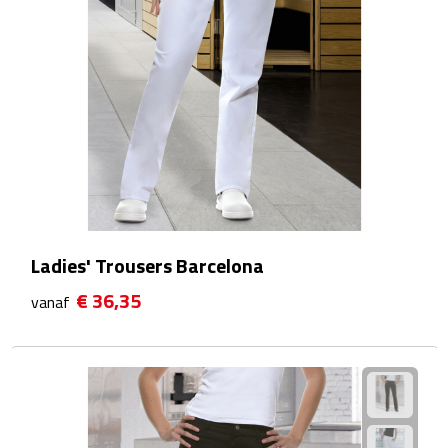
Fietspompen
Fietssloten
Fietsverlichting
Fiets reparatiesets
Zadelhoezen
Ladies' Trousers Barcelona
Drinkwaren
€ 36,35
vanaf
Drinkbekers
Bekers
Bidons