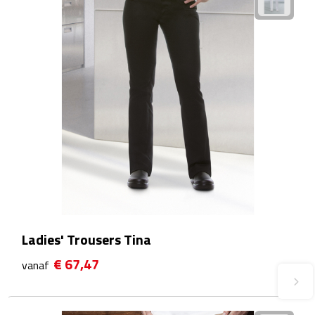
Plastic bekers
Reisbekers
Thermosbekers
Drinkflessen
Opvouwbare drinkfles
Drinkflessen met karabijnhaak
Sportflessen
Ladies' Trousers Tina
€ 67,47
vanaf
Thermosflessen
Waterflesjes