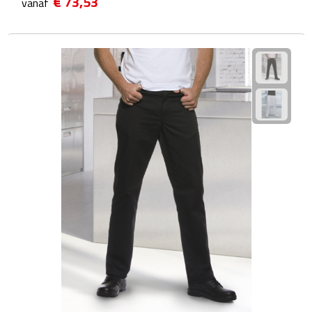
€ 73,53
vanaf
Theeglazen
Kopjes & Mokken
Kopjes
Mokken
Schoteltjes
Thermossets
Kantoor & Zakelijk
Agenda's & Kalenders
Agenda's