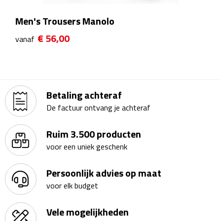
Kalenders
Men's Trousers Manolo
€ 56,00
Beurs & Evenementen
vanaf
Banners
Barmatten
Betaling achteraf
De factuur ontvang je achteraf
Naambadges & naamkaarthouders
Ruim 3.500 producten
Stickers
voor een uniek geschenk
Visitekaartjes
Persoonlijk advies op maat
Vlaggen
voor elk budget
Bureau Toebehoren
Vele mogelijkheden