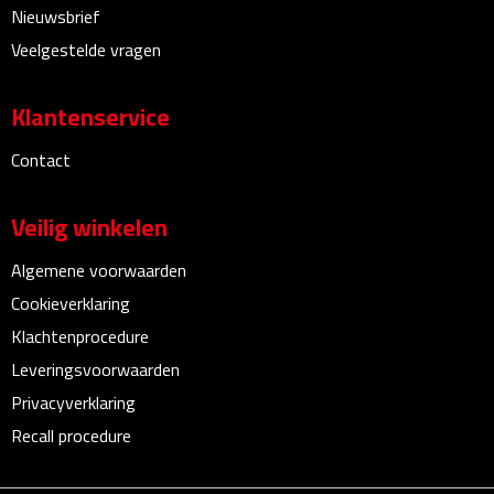
Nieuwsbrief
Linialen
Veelgestelde vragen
Magneten
Klantenservice
Muismatten
Contact
Pennen etui's
Veilig winkelen
Pennenhouders
Algemene voorwaarden
Puntenslijpers
Cookieverklaring
Klachtenprocedure
Rekenmachines
Leveringsvoorwaarden
Document- & Schrijfmappen
Privacyverklaring
Recall procedure
Documentmappen