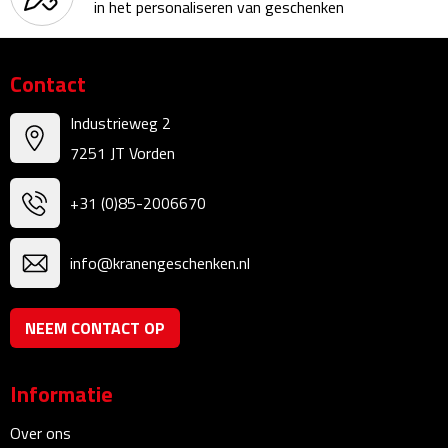
in het personaliseren van geschenken
Bureauklokken
Bureaulampen
Contact
Bureau onderleggers
Industrieweg 2
7251 JT Vorden
Bureau organizers
+31 (0)85-2006670
Bureausets
info@kranengeschenken.nl
Bureau ventilatoren
Boekenleggers
NEEM CONTACT OP
Briefopeners
Informatie
Gummen
Over ons