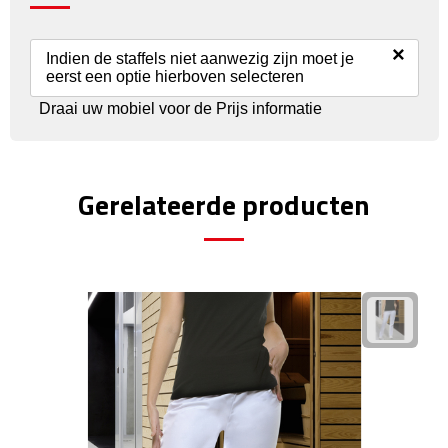
Rijbewijs- & kentekenhoezen
×
Indien de staffels niet aanwezig zijn moet je
eerst een optie hierboven selecteren
USB autoladers
Draai uw mobiel voor de Prijs informatie
Veiligheidshamers
Veiligheidssets
Gerelateerde producten
Zonneschermen
Fiets Accessoires
Fietsbellen
Fietstassen
Fiets telefoonhouders