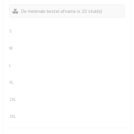
Sport- & Recreatietassen
De minimale bestel afname is 20 stuk(s)
Sporttassen
S
Schoenentassen
Fietstassen
M
Koeltassen & koelboxen
L
Strandtassen
XL
Picknick rugtassen
2XL
Lunchtassen
3XL
Heuptassen